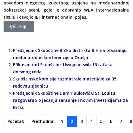
povodom njegovog izuzetnog uspjeha na međunarodnoj
bokserskoj sceni, gdje je odbranio WBA internacionalnu
titulu i osvojio IBF internacionalni pojas.
Opširnije...
Predsjednik Skupštine Brčko distrikta BiH na otvaranju
međunarodne konferencije u Orašju
Efikasan rad Skupštine: Usvojeno svih 16 tačaka
dnevnog reda
Skupštinske komisije razmatrale materijale za 35.
redovnu sjednicu
Predsjednik Skupštine Damir Bulčević u St. Louisu
razgovarao o jačanju saradnje i novim investicijama za
Brčko
Početak
Prethodna
1
2
3
4
5
6
7
8