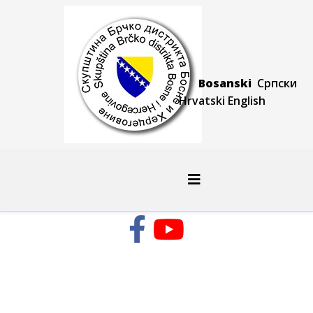
Bosanski
Српски
Hrvatski
Engli
sh