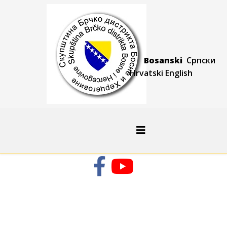
Bosanski
Српски
Hrvatski
Engli
sh