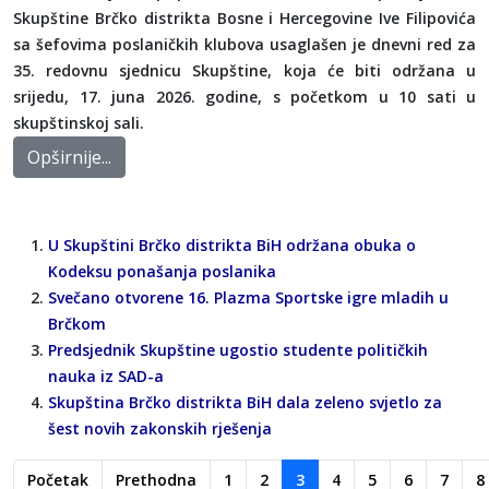
Skupštine Brčko distrikta Bosne i Hercegovine Ive Filipovića
sa šefovima poslaničkih klubova usaglašen je dnevni red za
35. redovnu sjednicu Skupštine, koja će biti održana u
srijedu, 17. juna 2026. godine, s početkom u 10 sati u
skupštinskoj sali.
Opširnije...
U Skupštini Brčko distrikta BiH održana obuka o
Kodeksu ponašanja poslanika
Svečano otvorene 16. Plazma Sportske igre mladih u
Brčkom
Predsjednik Skupštine ugostio studente političkih
nauka iz SAD-a
Skupština Brčko distrikta BiH dala zeleno svjetlo za
šest novih zakonskih rješenja
Početak
Prethodna
1
2
3
4
5
6
7
8