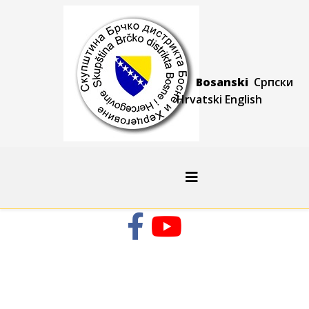
Bosanski
Српски
Hrvatski
Engli
sh