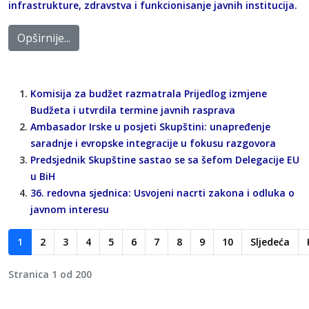
infrastrukture, zdravstva i funkcionisanje javnih institucija.
Opširnije...
Komisija za budžet razmatrala Prijedlog izmjene
Budžeta i utvrdila termine javnih rasprava
Ambasador Irske u posjeti Skupštini: unapređenje
saradnje i evropske integracije u fokusu razgovora
Predsjednik Skupštine sastao se sa šefom Delegacije EU
u BiH
36. redovna sjednica: Usvojeni nacrti zakona i odluka o
javnom interesu
1
2
3
4
5
6
7
8
9
10
Sljedeća
Stranica 1 od 200