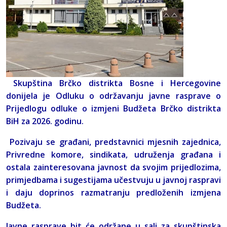
Skupština Brčko distrikta Bosne i Hercegovine
donijela je Odluku o održavanju javne rasprave o
Prijedlogu odluke o izmjeni Budžeta Brčko distrikta
BiH za 2026. godinu.
Pozivaju se građani, predstavnici mjesnih zajednica,
Privredne komore, sindikata, udruženja građana i
ostala zainteresovana javnost da svojim prijedlozima,
primjedbama i sugestijama učestvuju u javnoj raspravi
i daju doprinos razmatranju predloženih izmjena
Budžeta.
Javne rasprave bit će održane u sali za skupštinska