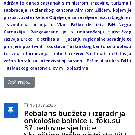
održao je danas sastanak s ministrom trgovine, turizma i
saobraćaja Tuzlanskog kantona Almirom Žilićem, kojem je
prisustvovala i šefica Odjeljenja za raseljena lica, izbjeglice i
stambena pitanja u Vladi Brčko distrikta BiH Negra
Čardaklija. Razgovarano je o unapređenju turističkog
razvoja Brčko distrikta BiH, jačanju regionalne saradnje te
primjeni pozitivnih iskustava Tuzlanskog kantona u oblasti
turizma i formiranja robnih rezervi. Sastanak predstavlja
važan korak ka intenzivnijoj saradnji Brčko distrikta BiH i
Tuzlanskog kantona u ovim oblastima.
Opširnije...
15 JULY 2026
Rebalans budžeta i izgradnja
onkološke bolnice u fokusu
37. redovne sjednice
Skupštine Brčko distrikta BiH