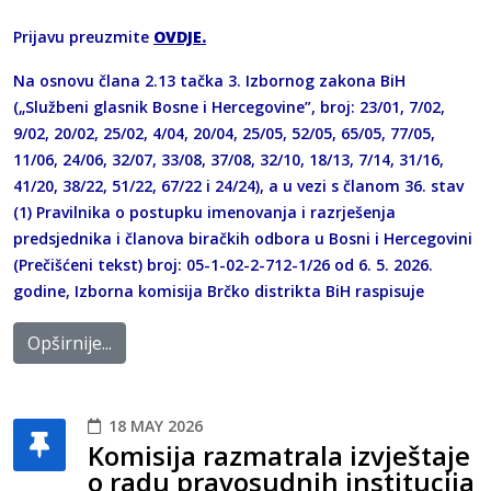
Prijavu preuzmite
OVDJE
.
Na osnovu člana 2.13 tačka 3. Izbornog zakona BiH
(„Službeni glasnik Bosne i Hercegovine”, broj: 23/01, 7/02,
9/02, 20/02, 25/02, 4/04, 20/04, 25/05, 52/05, 65/05, 77/05,
11/06, 24/06, 32/07, 33/08, 37/08, 32/10, 18/13, 7/14, 31/16,
41/20, 38/22, 51/22, 67/22 i 24/24), a u vezi s članom 36. stav
(1) Pravilnika o postupku imenovanja i razrješenja
predsjednika i članova biračkih odbora u Bosni i Hercegovini
(Prečišćeni tekst) broj: 05-1-02-2-712-1/26 od 6. 5. 2026.
godine, Izborna komisija Brčko distrikta BiH raspisuje
Opširnije...
18 MAY 2026
Komisija razmatrala izvještaje
o radu pravosudnih institucija