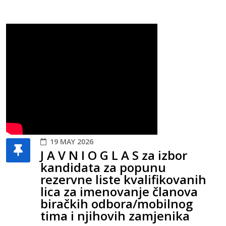
19 MAY 2026
J A V N I O G L A S za izbor
kandidata za popunu
rezervne liste kvalifikovanih
lica za imenovanje članova
biračkih odbora/mobilnog
tima i njihovih zamjenika