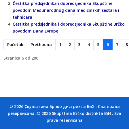
Čestitka predsjednika i dopredsjednika Skupštine
povodom Međunarodnog dana medicinskih sestara i
tehničara
Čestitka predsjednika i dopredsjednika Skupštine Brčko
povodom Dana Evrope
Početak
Prethodna
1
2
3
4
5
6
7
8
Stranica 6 od 200
© 2026 Скупштина Брчко дистрикта БиХ . Сва права
резервисана. © 2026 Skupština Brčko distrikta BiH . Sva
prava rezervisana