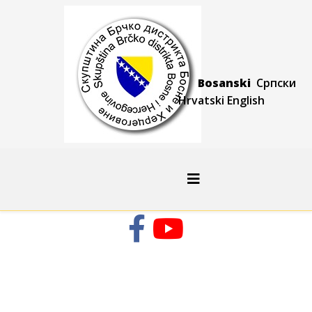
Bosanski
Српски
Hrvatski
Engli
sh