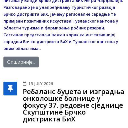
питања у Влади Брчко дистрикта БиХ Негра Чардаклија.
Разговарано је о унапређивању туристичког развоја
Брчко дистрикта БиХ, јачању регионалне сарадње те
примјени позитивних искустава Тузланског кантона у
области туризма и формирања робних резерви.
Састанак представља важан корак ка интензивнијој
сарадњи Брчко дистрикта БиХ и Тузланског кантона у
овим областима..
Опширније...
15 JULY 2026
Ребаланс буџета и изградња
онколошке болнице у
фокусу 37. редовне сједнице
Скупштине Брчко
дистрикта БиХ