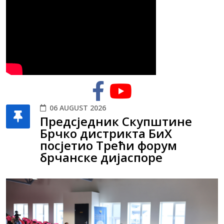
06 AUGUST 2026
Предсједник Скупштине
Брчко дистрикта БиХ
посјетио Трећи форум
брчанске дијаспоре