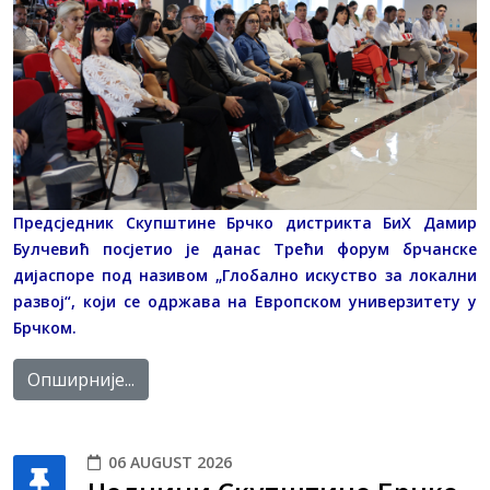
Предсједник Скупштине Брчко дистрикта БиХ Дамир
Булчевић посјетио је данас Трећи форум брчанске
дијаспоре под називом „Глобално искуство за локални
развој“, који се одржава на Европском универзитету у
Брчком.
Опширније...
06 AUGUST 2026