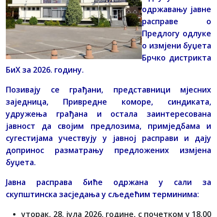
одржавању јавне
расправе о
Предлогу одлуке
о измјени буџета
Брчко дистрикта
БиХ за 2026. годину.
Позивају се грађани, представници мјесних
заједница, Привредне коморе, синдиката,
удружења грађана и остала заинтересована
јавност да својим предлозима, примједбама и
сугестијама учествују у јавној расправи и дају
допринос разматрању предложених измјена
буџета.
Јавнa расправа биће одржана у сали за
скупштинска засједања у сљедећим терминима:
уторак, 28. јула 2026. године, с почетком у 18.00