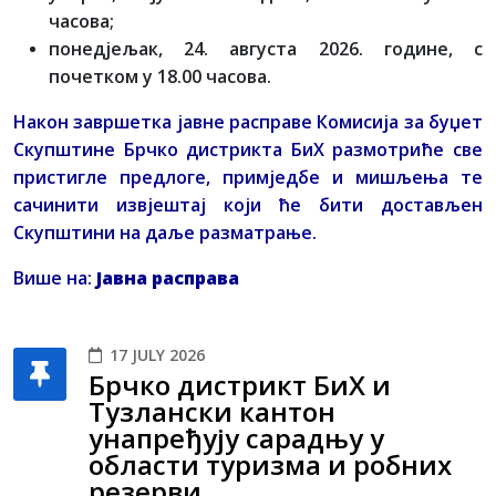
часова;
понедјељак, 24. августа 2026. године, с
почетком у 18.00 часова.
Након завршетка јавне расправе Комисија за буџет
Скупштине Брчко дистрикта БиХ размотриће све
пристигле предлоге, примједбе и мишљења те
сачинити извјештај који ће бити достављен
Скупштини на даље разматрање.
Више на:
Јавна расправа
17 JULY 2026
Брчко дистрикт БиХ и
Тузлански кантон
унапређују сарадњу у
области туризма и робних
резерви