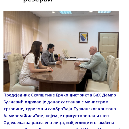
Предсједник Скупштине Брчко дистрикта БиХ Дамир
Булчевић одржао је данас састанак с министром
трговине, туризма и саобраћаја Тузланског кантона
Алмиром Жилићем, којем је присуствовала и шеф
Одјељења за расељена лица, избјеглице и стамбена