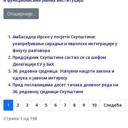
и функционисање јавних институција.
Опширније...
Амбасадор Ирске у посјети Скупштини:
унапређивање сарадње и европске интеграције у
фокусу разговора
Предсједник Скупштине састао се са шефом
Делегације ЕУ у БиХ
36. редовна сједница: Усвојени нацрти закона и
одлука о јавном интересу
Пред посланицима десет тачака дневног реда на
36. редовној сједници Скупштине
1
2
3
4
5
6
7
8
9
10
Следећа
Страна 1 од 198