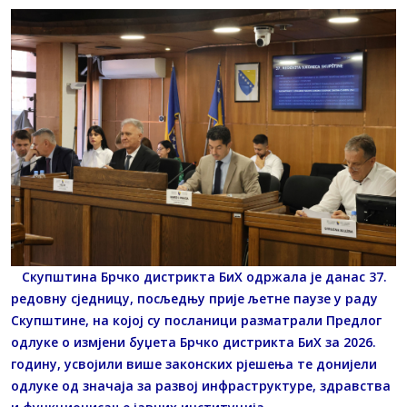
Скупштина Брчко дистрикта БиХ одржала је данас 37.
редовну сједницу, посљедњу прије љетне паузе у раду
Скупштине, на којој су посланици разматрали Предлог
одлуке о измјени буџета Брчко дистрикта БиХ за 2026.
годину, усвојили више законских рјешења те донијели
одлуке од значаја за развој инфраструктуре, здравства