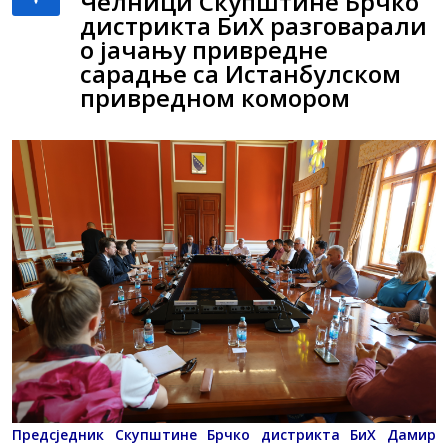
Челници Скупштине Брчко
дистрикта БиХ разговарали
о јачању привредне
сарадње са Истанбулском
привредном комором
Предсједник Скупштине Брчко дистрикта БиХ Дамир