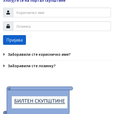
Улогујте се на портал скупштине
Пријава
Заборавили сте корисничко име?
Заборавили сте лозинку?