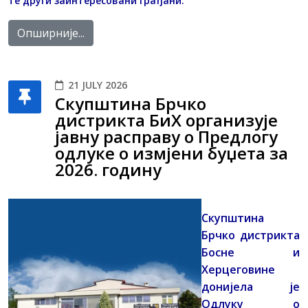
те други заинтересовани грађани.
Опширније...
21 JULY 2026
Скупштина Брчко
дистрикта БиХ организује
јавну расправу о Предлогу
одлуке о измјени буџета за
2026. годину
Скупштина
Брчко дистрикта
Босне и
Херцеговине
донијела је
Одлуку о