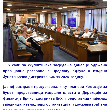
У сали за скупштинска засједања данас је одржана
прва јавна расправа о Предлогу одлуке о измјени
буџета Брчко дистрикта БиХ за 2026. годину.
Јавној расправи присуствовали су чланови Комисије за
буџет, представници извршне власти и Дирекције за
финансије Брчко дистрикта БиХ, представници мјесних
заједница, невладиних организација, удружења грађана