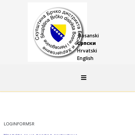
Bosanski
Српски
Hrvatski
English
LOGINFORMSR