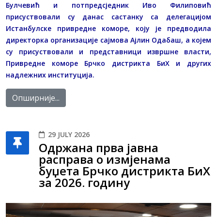
Булчевић и потпредсједник Иво Филиповић
присуствовали су данас састанку са делегацијом
Истанбулске привредне коморе, коју је предводила
директорка организације сајмова Ајлин Одабаш, а којем
су присуствовали и представници извршне власти,
Привредне коморе Брчко дистрикта БиХ и других
надлежних институција.
Опширније...
29 JULY 2026
Одржана прва јавна
расправа о измјенама
буџета Брчко дистрикта БиХ
за 2026. годину