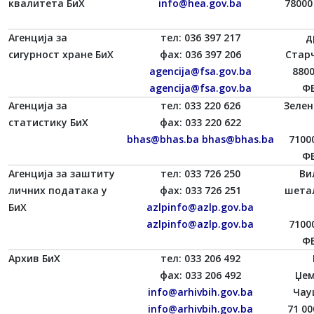
квалитета БиХ
info@hea.gov.ba
78000
Агенција за
тел: 036 397 217
д
сигурност хране БиХ
фаx: 036 397 206
Старч
agencija@fsa.gov.ba
880
agencija@fsa.gov.ba
ФБ
Агенција за
тел: 033 220 626
Зелен
статистику БиХ
фаx: 033 220 622
bhas@bhas.ba
bhas@bhas.ba
7100
ФБ
Агенција за заштиту
тел: 033 726 250
Ви
личних података у
фаx: 033 726 251
шета
БиХ
azlpinfo@azlp.gov.ba
azlpinfo@azlp.gov.ba
7100
ФБ
Архив БиХ
тел: 033 206 492
фаx: 033 206 492
Џе
info@arhivbih.gov.ba
Чау
info@arhivbih.gov.ba
71 00