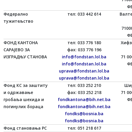
ФБ
Федерално
тел: 033 442 614
Валт
тужитељство
7100
ФБ
ФОНД КАНТОНА
тел: 033 776 180
Хифз
САРАЈЕВО ЗА
фаx: 033 776 196
ИЗГРАДЊУ СТАНОВА
info@fondstan.lol.ba
71 00
info@fondstan.lol.ba
ФБ
uprava@fondstan.lol.ba
uprava@fondstan.lol.ba
Фонд КС за заштиту
тел: 033 252 210
Ши
и одржавање
фаx: 033 252 218
71 00
гробаља шехида и
fondkantona@bih.net.ba
ФБ
погинулих бораца
fondkantona@bih.net.ba
fondks@bosnia.ba
fondks@bosnia.ba
Фонд становања РС
тел: 051 218 617