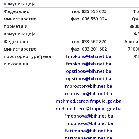
комуникација
Федерално
тел: 036 550 025
Тр
министарство
фаx: 036 550 024
Кр
промета и
880
комуникација
ФБ
Федерално
тел: 033 562 870
Алипа
министарство
фаx: 033 201 602
7100
просторног уређења
fmokolis@bih.net.ba
ФБ
и околиша
fmokolis@bih.net.ba
opstipos@bih.net.ba
opstipos@bih.net.ba
mprostor@bih.net.ba
mprostor@bih.net.ba
mehmed.cero@fmpuio.gov.ba
mehmed.cero@fmpuio.gov.ba
fmobnova@bih.net.ba
fmobnova@bih.net.ba
fatimaha@bih.net.ba
fatimaha@bih.net.ba