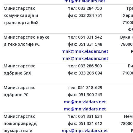
mf@mf.vladars.net
Министарство
тел: 033 284 750
Трг
комуникација и
фаx: 033 284 751
Херц
транспорта БиХ
7100
ФБ
Министарство науке
тел: 051 331 542
Вука 
и технологије РС
фаx: 051 331 548
78000
mnk@mnk.vladars.net
mnk@mnk.vladars.net
Министарство
тел: 033 286 500
Би
одбране БиХ
фаx: 033 206 094
7100
Министарство
тел: 051 318-629
одбране РС
фаx: 051 300 243
mo@mo.vladars.net
mo@mo.vladars.net
Министарство
тел: 051 331 634
Нем
пољопривреде,
фаx: 051 331 612
78000
шумарства и
mps@mps.vladars.net