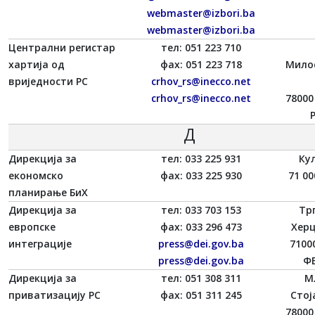
webmaster@izbori.ba
webmaster@izbori.ba
Централни регистар
тел: 051 223 710
хартија од
фаx: 051 223 718
Мило
вриједности РС
crhov_rs@inecco.net
crhov_rs@inecco.net
78000
Д
Дирекција за
тел: 033 225 931
Ку
економско
фаx: 033 225 930
71 00
планирање БиХ
Дирекција за
тел: 033 703 153
Трг
европске
фаx: 033 296 473
Херц
интеграције
press@dei.gov.ba
7100
press@dei.gov.ba
ФБ
Дирекција за
тел: 051 308 311
М
приватизацију РС
фаx: 051 311 245
Стој
78000