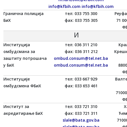
info@kfbih.com
info@kfbih.com
Гранична полиција
тел: 033 755 300
Реуфа
БиХ
фаx: 033 755 305
71 00
ФБ
И
Институција
тел: 036 311 210
Кра
омбудсмана за
фаx: 036 311 212
Креши
заштиту потрошача
ombud.consum@tel.net.ba
у БиХ
ombud.consum@tel.net.ba
880
ФБ
Институције
тел: 033 667 929
Валт
омбудсмена ФБиХ
фаx: 033 653 461
71000
ФБ
Институт за
тел: 033 721 310
Х
акредитирање БиХ
фаx: 033 721 311
Ћем
slale@bata.gov.ba
7100
slale@bata.gov.ba
ФБ