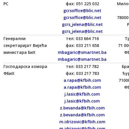
РС
фаx: 051 225 032
Мило
gcrsoffice@blic.net
gcrsoffice@blic.net
78000
gcrs_jelena@blic.net
gcrs_jelena@blic.net
Генерални
тел: 033 664 716
Тр
секретаријат Вијећа
фаx: 033 211 658
71 00
министара БиХ
mbagaric@smartnet.ba
ФБ
mbagaric@smartnet.ba
Господарска комора
тел: 033 217 782
Бр
ФБиХ
фаx: 033 217 783
Ђу
a.rapa@kfbih.com
7100
a.rapa@kfbih.com
ФБ
j.lasic@kfbih.com
j.lasic@kfbih.com
z.bevanda@kfbih.com
z.bevanda@kfbih.com
m.idrizovic@kfbih.com
m.idrizovic@kfbih.com