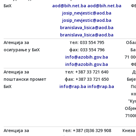
БиХ
aod@bih.net.ba
aod@bih.net.ba
ФБ
josip_nevjestic@aod.ba
josip_nevjestic@aod.ba
branislava_lisica@aod.ba
branislava_lisica@aod.ba
Агенција за
тел: 033 554 795
Оба
осигурање у БиХ
фаx: 033 554 796
Ба
info@azobih.gov.ba
71 00
info@azobih.gov.ba
ФБ
Агенција за
тел: +387 33 721 640
Д
поштански промет
фаx: +387 33 721 650
Биј
БиХ
info@rap.ba
info@rap.ba
П
к
"Ку
Објек
7100
Агенција за
тел: +387 (0)36 329 908
Кнеза