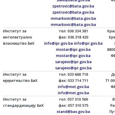
zpetrovic@bata.gov.ba
zpetrovic@bata.gov.ba
mmarkovic@bata.gov.ba
mmarkovic@bata.gov.ba
Институт за
тел: 036 334 381
Кра
интелектуално
фаx: 036 318 420
Кр
власништво БиХ
info@ipr.gov.ba
info@ipr.gov.ba
mostar@ipr.gov.ba
880
mostar@ipr.gov.ba
ФБ
sarajevo@ipr.gov.ba
sarajevo@ipr.gov.ba
Институт за
тел: 033 668 716
Д
мјеритељство БиХ
фаx: 033 714 711
71 00
info@met.gov.ba
ФБ
info@met.gov.ba
Институт за
тел: 057 310 560
В
стандардизацију БиХ
фаx: 057 310 575
Ра
stand@bas.gov.ba
Пу