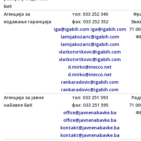
БиХ
Агенција за
тел: 033 252 340
Фр
издавање гаранција
фаx: 033 252 352
Зви
iga@igabih.com
iga@igabih.com
71 00
lamijakozaric@igabih.com
ФБ
lamijakozaric@igabih.com
vlatkotvrtkovic@igabih.com
vlatkotvrtkovic@igabih.com
d.mirko@inecco.net
d.mirko@inecco.net
rankaradovic@igabih.com
rankaradovic@igabih.com
Агенција за јавне
тел: 033 251 593
Рад
набавке БиХ
фаx: 033 251 595
71 00
office@javnenabavke.ba
ФБ
office@javnenabavke.ba
kontakt@javnenabavke.ba
kontakt@javnenabavke.ba