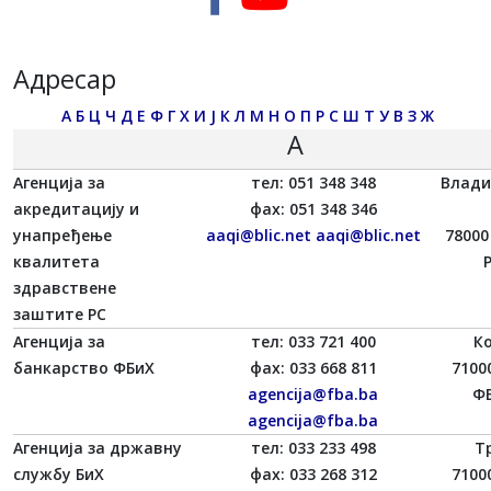
Адресар
А
Б
Ц
Ч
Д
Е
Ф
Г
Х
И
Ј
К
Л
М
Н
О
П
Р
С
Ш
Т
У
В
З
Ж
А
Агенција за
тел: 051 348 348
Влади
акредитацију и
фаx: 051 348 346
унапређење
aaqi@blic.net
aaqi@blic.net
78000
квалитета
здравствене
заштите РС
Агенција за
тел: 033 721 400
К
банкарство ФБиХ
фаx: 033 668 811
7100
agencija@fba.ba
ФБ
agencija@fba.ba
Агенција за државну
тел: 033 233 498
Тр
службу БиХ
фаx: 033 268 312
7100