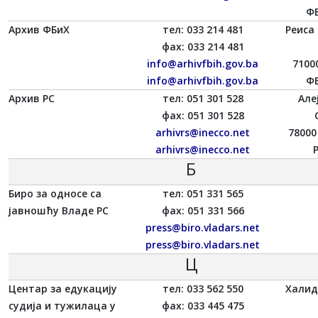
ФБ
Архив ФБиХ
тел: 033 214 481
Реиса
фаx: 033 214 481
info@arhivfbih.gov.ba
7100
info@arhivfbih.gov.ba
ФБ
Архив РС
тел: 051 301 528
Але
фаx: 051 301 528
arhivrs@inecco.net
78000
arhivrs@inecco.net
Б
Биро за односе са
тел: 051 331 565
јавношћу Владе РС
фаx: 051 331 566
press@biro.vladars.net
press@biro.vladars.net
Ц
Центар за едукацију
тел: 033 562 550
Халид
судија и тужилаца у
фаx: 033 445 475