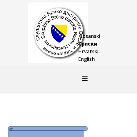
Bosanski
Српски
Hrvatski
English