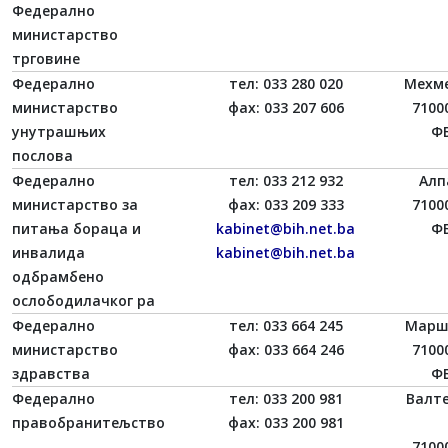
Федерално
министарство
трговине
Федерално
тел: 033 280 020
Мехме
министарство
фаx: 033 207 606
7100
унутрашњих
ФБ
послова
Федерално
тел: 033 212 932
Алп
министарство за
фаx: 033 209 333
7100
питања бораца и
kabinet@bih.net.ba
ФБ
инвалида
kabinet@bih.net.ba
одбрамбено
ослободилачког ра
Федерално
тел: 033 664 245
Марш
министарство
фаx: 033 664 246
7100
здравства
ФБ
Федерално
тел: 033 200 981
Валт
правобранитељство
фаx: 033 200 981
7100