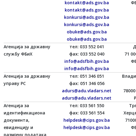
kontakt@ads.gov.ba
ФБ
kontakt@ads.gov.ba
konkursi@ads.gov.ba
konkursi@ads.gov.ba
obuke@ads.gov.ba
obuke@ads.gov.ba
Агенција за државну
тел: 033 552 041
Д
службу ФБиХ
фаx: 033 552 040
71 00
info@adsfbih.gov.ba
ФБ
info@adsfbih.gov.ba
Агенција за државну
тел: 051 346 051
Влади
управу РС
фаx: 051 346 056
adurs@adu.vladars.net
78000
adurs@adu.vladars.net
Агенција за
тел: 033 561 550
Трг
идентификациона
фаx: 033 561 554
Херце
документа,
helpdesk@cips.gov.ba
7100
евиденцију и
helpdesk@cips.gov.ba
ФБ
размјену података