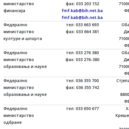
министарство
фаx: 033 203 152
7100
финансија
fmf.kab@bih.net.ba
ФБ
fmf.kab@bih.net.ba
Федерално
тел: 033 663 693
Об
министарство
фаx: 033 664 381
Ди
културе и шпорта
7100
ФБ
Федерално
тел: 033 276 380
Об
министарство
фаx: 033 276-380
Ди
образовања и науке
7100
ФБ
Федерално
тел: 036 355 700
Стјеп
министарство
фаx: 036 355 742
образовања и науке
880
ФБ
Федерално
тел: 033 650 677
Х
министарство
Креше
одбране