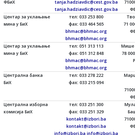
ФБиХ
tanja.hadziavdic@cest.gov.ba
7100
tanja.hadziavdic@cest.gov.ba
ФБ
Центар за уклањање
тел: 033 253 800
Тво
мина у БиХ
фаx: 033 464 565
71 00
bhmac@bhmac.org
ФБ
bhmac@bhmac.org
Центар за уклањање
тел: 051 313 113
Мише 
мина у БиХ
фаx: 051 312 848
78 00
bhmac@bhmac.org
bhmac@bhmac.org
Централна банка
тел: 033 278 222
Марш
БиХ
фаx: 033 215 094
7100
ФБ
Централна изборна
тел: 033 251 300
Мул
комисија БиХ
фаx: 033 251 329
Баш
kontakt@izbori.ba
7100
kontakt@izbori.ba
ФБ
info@izbori.ba
info@izbori.ba