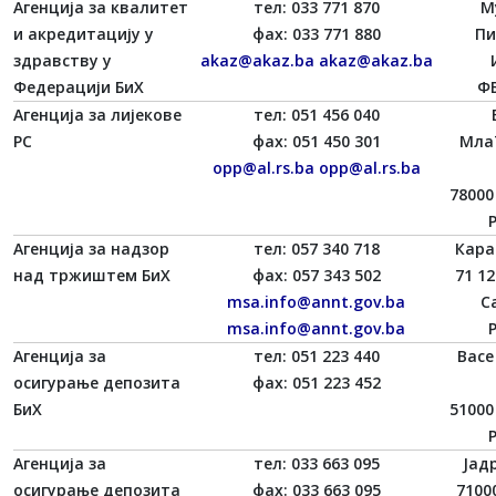
Агенција за квалитет
тел: 033 771 870
М
и акредитацију у
фаx: 033 771 880
Пи
здравству у
akaz@akaz.ba
akaz@akaz.ba
Федерацији БиХ
ФБ
Агенција за лијекове
тел: 051 456 040
РС
фаx: 051 450 301
Мла
opp@al.rs.ba
opp@al.rs.ba
78000
Агенција за надзор
тел: 057 340 718
Кара
над тржиштем БиХ
фаx: 057 343 502
71 1
msa.info@annt.gov.ba
С
msa.info@annt.gov.ba
Агенција за
тел: 051 223 440
Васе
осигурање депозита
фаx: 051 223 452
БиХ
51000
Агенција за
тел: 033 663 095
Јад
осигурање депозита
фаx: 033 663 095
7100