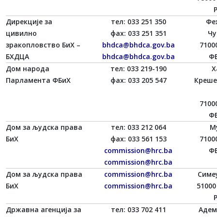
Дирекције за
тел: 033 251 350
Фе
цивилно
фаx: 033 251 351
Чу
зракопловство БиХ –
bhdca@bhdca.gov.ba
7100
БХДЦА
bhdca@bhdca.gov.ba
ФБ
Дом народа
тел: 033 219-190
Х
Парламента ФБиХ
фаx: 033 205 547
Креше
7100
ФБ
Дом за људска права
тел: 033 212 064
М
БиХ
фаx: 033 561 153
7100
commission@hrc.ba
ФБ
commission@hrc.ba
Дом за људска права
commission@hrc.ba
Симе
БиХ
commission@hrc.ba
51000
Државна агенција за
тел: 033 702 411
Адем