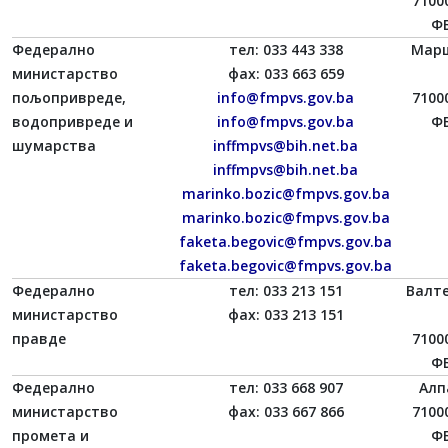
7100
ФБ
Федерално
тел: 033 443 338
Марш
министарство
фаx: 033 663 659
пољопривреде,
info@fmpvs.gov.ba
7100
водопривреде и
info@fmpvs.gov.ba
ФБ
шумарства
inffmpvs@bih.net.ba
inffmpvs@bih.net.ba
marinko.bozic@fmpvs.gov.ba
marinko.bozic@fmpvs.gov.ba
faketa.begovic@fmpvs.gov.ba
faketa.begovic@fmpvs.gov.ba
Федерално
тел: 033 213 151
Валт
министарство
фаx: 033 213 151
правде
7100
ФБ
Федерално
тел: 033 668 907
Алп
министарство
фаx: 033 667 866
7100
промета и
ФБ