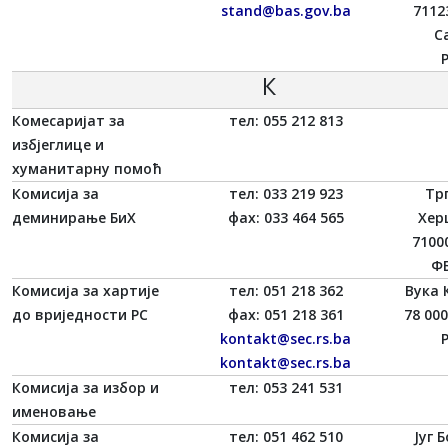
stand@bas.gov.ba
7112
С
К
Комесаријат за
тел: 055 212 813
избјеглице и
хуманитарну помоћ
Комисија за
тел: 033 219 923
Трг
деминирање БиХ
фаx: 033 464 565
Хер
7100
ФБ
Комисија за хартије
тел: 051 218 362
Вука 
до вриједности РС
фаx: 051 218 361
78 00
kontakt@sec.rs.ba
kontakt@sec.rs.ba
Комисија за избор и
тел: 053 241 531
именовање
Комисија за
тел: 051 462 510
Југ 