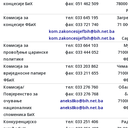
концесије БиХ
фаx: 051 462 509
78000
Комисија за
тел: 033 645 195
Загре
концесије ФБиХ
фаx: 033 721 740
71 00
kom.zakoncesijefbih@bih.net.ba
kom.zakoncesijefbih@bih.net.ba
Са
Комисија за
тел: 033 664 103
М
провођење царинске
фаx: 033 444 052
7100
политике
ФБ
Комисија за
тел: 033 203 862
Чема
вриједносне папире
фаx: 033 211 655
7100
ФБиХ
ФБ
Комисија/
тел: 033 276 760
Оба
Повјеренство за
фаx: 033 276 768
б
очување
aneks8ko@bih.net.ba
7100
националних
aneks8ko@bih.net.ba
ФБ
споменика БиХ
Конкуренцијско
тел: 033 251 406
Ра