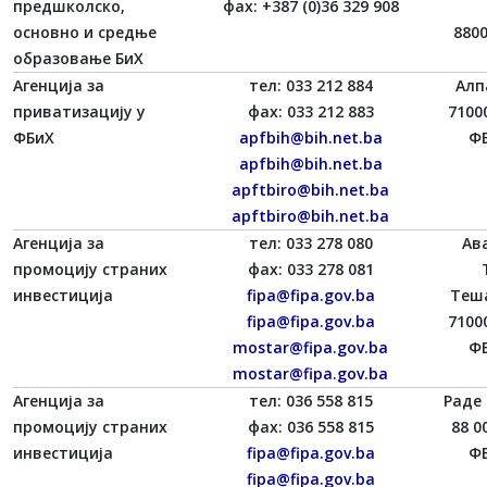
предшколско,
фаx: +387 (0)36 329 908
основно и средње
880
образовање БиХ
Агенција за
тел: 033 212 884
Алп
приватизацију у
фаx: 033 212 883
7100
ФБиХ
apfbih@bih.net.ba
ФБ
apfbih@bih.net.ba
apftbiro@bih.net.ba
apftbiro@bih.net.ba
Агенција за
тел: 033 278 080
Ав
промоцију страних
фаx: 033 278 081
инвестиција
fipa@fipa.gov.ba
Теш
fipa@fipa.gov.ba
7100
mostar@fipa.gov.ba
ФБ
mostar@fipa.gov.ba
Агенција за
тел: 036 558 815
Раде 
промоцију страних
фаx: 036 558 815
88 0
инвестиција
fipa@fipa.gov.ba
ФБ
fipa@fipa.gov.ba