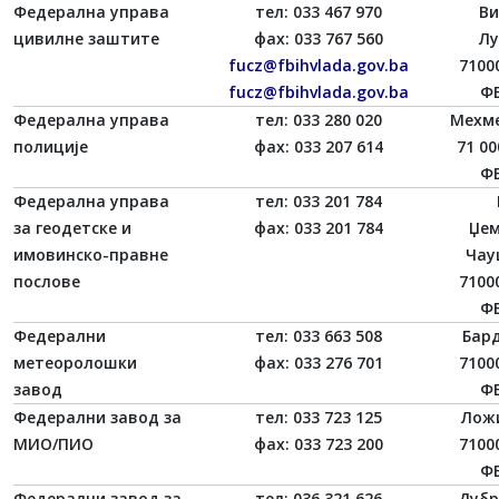
Федерална управа
тел: 033 467 970
Ви
цивилне заштите
фаx: 033 767 560
Лу
fucz@fbihvlada.gov.ba
7100
fucz@fbihvlada.gov.ba
ФБ
Федерална управа
тел: 033 280 020
Мехме
полиције
фаx: 033 207 614
71 00
ФБ
Федерална управа
тел: 033 201 784
за геодетске и
фаx: 033 201 784
Џе
имовинско-правне
Чау
послове
7100
ФБ
Федерални
тел: 033 663 508
Бард
метеоролошки
фаx: 033 276 701
7100
завод
ФБ
Федерални завод за
тел: 033 723 125
Лож
МИО/ПИО
фаx: 033 723 200
7100
ФБ
Федерални завод за
тел: 036 321 626
Дубр