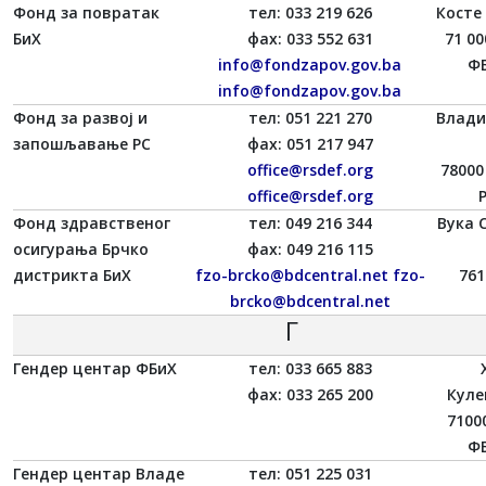
Фонд за повратак
тел: 033 219 626
Косте
БиХ
фаx: 033 552 631
71 00
info@fondzapov.gov.ba
ФБ
info@fondzapov.gov.ba
Фонд за развој и
тел: 051 221 270
Влади
запошљавање РС
фаx: 051 217 947
office@rsdef.org
78000
office@rsdef.org
Фонд здравственог
тел: 049 216 344
Вука 
осигурања Брчко
фаx: 049 216 115
дистрикта БиХ
fzo-brcko@bdcentral.net
fzo-
761
brcko@bdcentral.net
Г
Гендер центар ФБиХ
тел: 033 665 883
фаx: 033 265 200
Куле
7100
ФБ
Гендер центар Владе
тел: 051 225 031