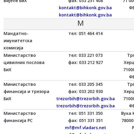
вијеће БиХ
фаx: 033 251 408
71 00
kontakt@bihkonk.gov.ba
ФБ
kontakt@bihkonk.gov.ba
М
Мандатно-
тел: 051 464 414
имунитетска
комисија
Министарство
тел: 033 221 073
Трг
цивилних послова
фаx: 033 212 927
Херц
БиХ
7100
ФБ
Министарство
тел: 033 205 345
Трг
финансија и трезора
фаx: 033 202 930
Херц
БиХ
trezorbih@trezorbih.gov.ba
7100
trezorbih@trezorbih.gov.ba
ФБ
Министарство
тел: 051 331 350
Вука 
финансија РС
фаx: 051 331 351
78000
mf@mf.vladars.net