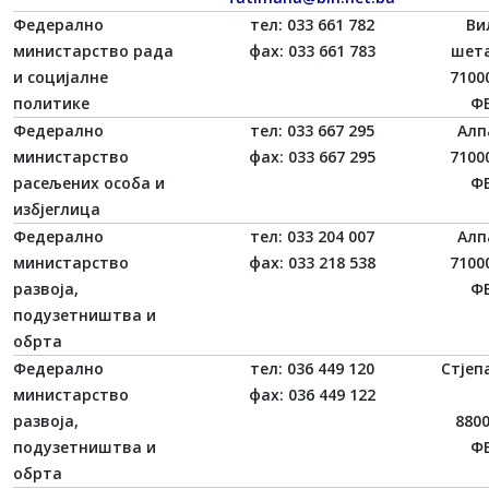
Федерално
тел: 033 661 782
Ви
министарство рада
фаx: 033 661 783
шет
и социјалне
7100
политике
ФБ
Федерално
тел: 033 667 295
Алп
министарство
фаx: 033 667 295
7100
расељених особа и
ФБ
избјеглица
Федерално
тел: 033 204 007
Алп
министарство
фаx: 033 218 538
7100
развоја,
ФБ
подузетништва и
обрта
Федерално
тел: 036 449 120
Стјеп
министарство
фаx: 036 449 122
развоја,
880
подузетништва и
ФБ
обрта