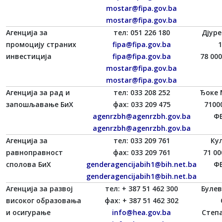
mostar@fipa.gov.ba
mostar@fipa.gov.ba
Агенција за
тел: 051 226 180
Дјур
промоцију страних
fipa@fipa.gov.ba
1
инвестиција
fipa@fipa.gov.ba
78 00
mostar@fipa.gov.ba
mostar@fipa.gov.ba
Агенција за рад и
тел: 033 208 252
Ђоке 
запошљавање БиХ
фаx: 033 209 475
7100
agenrzbh@agenrzbh.gov.ba
ФБ
agenrzbh@agenrzbh.gov.ba
Агенција за
тел: 033 209 761
Ку
равноправност
фаx: 033 209 761
71 00
сполова БиХ
genderagencijabih1@bih.net.ba
ФБ
genderagencijabih1@bih.net.ba
Агенција за развој
тел: + 387 51 462 300
Булев
високог образовања
фаx: + 387 51 462 302
и осигурање
info@hea.gov.ba
Степ