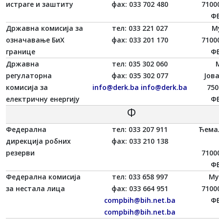
истраге и заштиту
фаx: 033 702 480
7100
ФБ
Државна комисија за
тел: 033 221 027
М
означавање БиХ
фаx: 033 201 170
7100
границе
ФБ
Државна
тел: 035 302 060
регулаторна
фаx: 035 302 077
Јов
комисија за
info@derk.ba
info@derk.ba
750
електричну енергију
ФБ
Ф
Федерална
тел: 033 207 911
Ћемал
дирекција робних
фаx: 033 210 138
резерви
7100
ФБ
Федерална комисија
тел: 033 658 997
Му
за нестала лица
фаx: 033 664 951
7100
compbih@bih.net.ba
ФБ
compbih@bih.net.ba