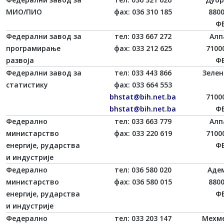
МИО/ПИО
фаx: 036 310 185
880
ФБ
Федерални завод за
тел: 033 667 272
Алп
програмирање
фаx: 033 212 625
7100
развоја
ФБ
Федерални завод за
тел: 033 443 866
Зелен
статистику
фаx: 033 664 553
bhstat@bih.net.ba
7100
bhstat@bih.net.ba
ФБ
Федерално
тел: 033 663 779
Алп
министарство
фаx: 033 220 619
7100
енергије, рударства
ФБ
и индустрије
Федерално
тел: 036 580 020
Адем
министарство
фаx: 036 580 015
880
енергије, рударства
ФБ
и индустрије
Федерално
тел: 033 203 147
Мехме