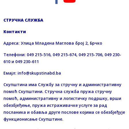
СТРУЧНА СЛУЖБА
Контакти
Адреса: Улица Младена Маглова број 2, Брчко
Телефони: 049 215-516, 049 215-674, 049 215-706, 049 230-
610 и 049 230-611
Емајл:
info@skupstinabd.ba
Скупштина има Службу за стручну и административну
помоћ Скупштини. Стручна служба пружа стручну
помоћ, административну и логистичку подршку, врши
обезбјеђење, пружа истраживачке услуге за рад
посланика и обавља друге послове којима се обезбјеђује
функционисање Скупштине.