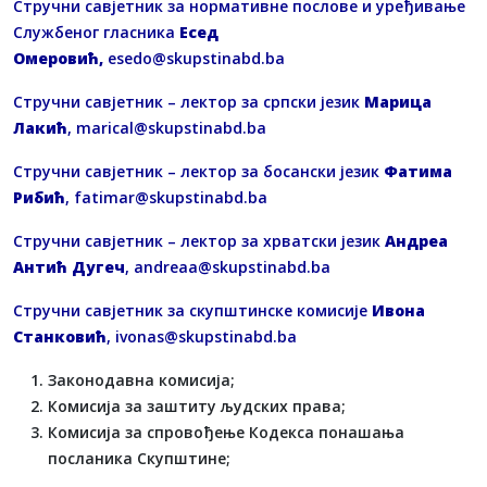
Стручни савјетник за нормативне послове и уређивање
Службеног гласника
Есед
Омеровић,
esedo@skupstinabd.ba
Стручни савјетник – лектор за српски језик
Марица
Лакић
,
marical@skupstinabd.ba
Стручни савјетник – лектор за босански језик
Фатима
Рибић
,
fatimar@skupstinabd.ba
Стручни савјетник – лектор за хрватски језик
Андреа
Антић Дугеч
,
andreaa@skupstinabd.ba
Стручни савјетник за скупштинске комисије
Ивона
Станковић
,
ivonas@skupstinabd.ba
Законодавна комисија;
Комисија за заштиту људских права;
Комисија за спровођење Кодекса понашања
посланика Скупштине;