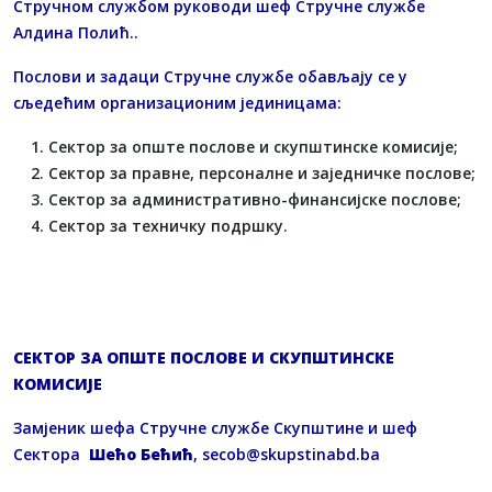
Стручном службом руководи шеф Стручне службе
Алдина Полић..
Послови и задаци Стручне службе обављају се у
сљедећим организационим јединицама:
Сектор за опште послове и скупштинске комисије;
Сектор за правне, персоналне и заједничке послове;
Сектор за административно-финансијске послове;
Сектор за техничку подршку.
СЕКТОР ЗА ОПШТЕ ПОСЛОВЕ И СКУПШТИНСКЕ
КОМИСИЈЕ
Замјеник шефа Стручне службе Скупштине и шеф
Сектора
Шећо Бећић
,
secob@skupstinabd.ba