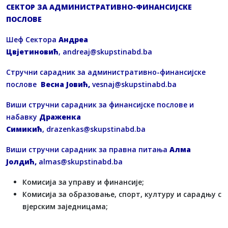
СЕКТОР ЗА АДМИНИСТРАТИВНО-ФИНАНСИЈСКЕ
ПОСЛОВЕ
Шеф Сектора
Андреа
Цвјетиновић
,
andreaj@skupstinabd.ba
Стручни сарадник за административно-финансијске
послове
Весна Јовић,
vesnaj@skupstinabd.ba
Виши стручни сарадник за финансијске послове и
набавку
Драженка
Симикић
,
drazenkas@skupstinabd.ba
Виши стручни сарадник за правна питања
Алма
Јолдић,
a
lmas@skupstinabd.ba
Комисија за управу и финансије;
Комисија за образовање, спорт, културу и сарадњу с
вјерским заједницама;