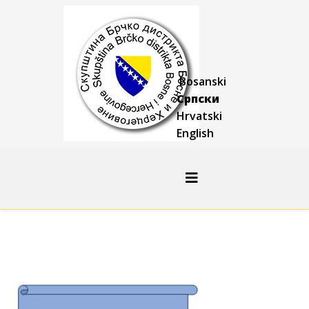
Bosanski
Српски
Hrvatski
English