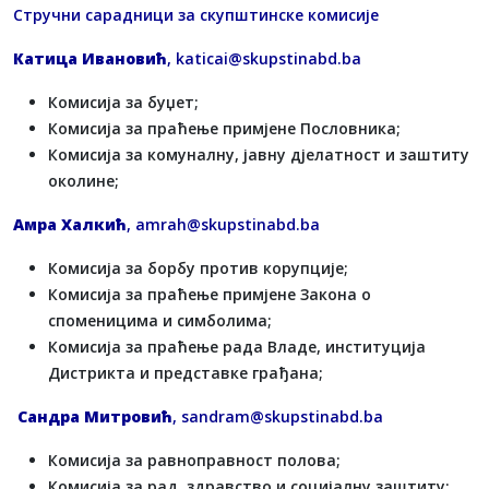
Стручни сарадници за скупштинске комисије
Катица Ивановић
,
katicai@skupstinabd.ba
Комисија за буџет;
Комисија за праћење примјене Пословника;
Комисија за комуналну, јавну дјелатност и заштиту
околине;
Амра Халкић
,
amrah@skupstinabd.ba
Комисија за борбу против корупције;
Комисија за праћење примјене Закона о
споменицима и симболима;
Комисија за праћење рада Владе, институција
Дистрикта и представке грађана;
Сандра Митровић
,
sandram@skupstinabd.ba
Комисија за равноправност полова;
Комисија за рад, здравство и социјалну заштиту;