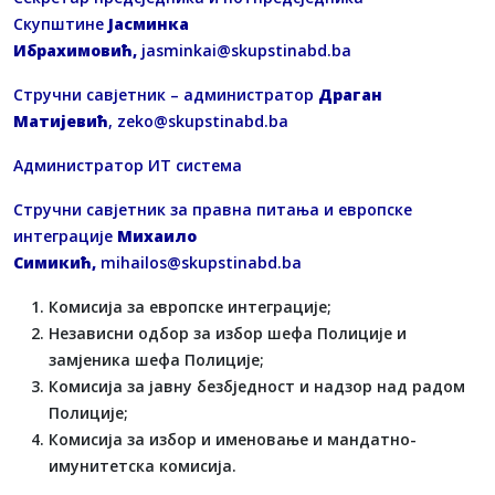
Скупштине
Јасминка
Ибрахимовић,
jasminkai@skupstinabd.ba
Стручни савјетник – администратор
Драган
Матијевић
,
zeko@skupstinabd.ba
Администратор ИТ система
Стручни савјетник за правна питања и европске
интеграције
Михаило
Симикић,
mihailos@skupstinabd.ba
Комисија за европске интеграције;
Независни одбор за избор шефа Полиције и
замјеника шефа Полиције;
Комисија за јавну безбједност и надзор над радом
Полиције;
Комисија за избор и именовање и мандатно-
имунитетска комисија.