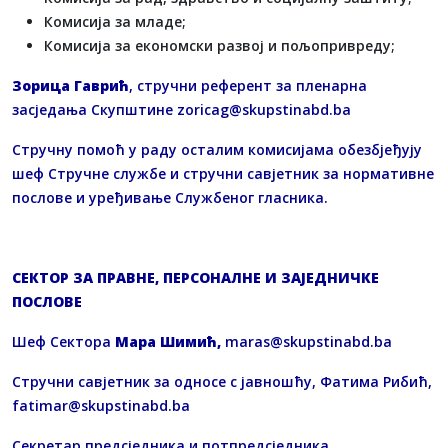
Комисија за младе;
Комисија за економски развој и пољопривреду;
Зорица Гаврић
, стручни референт за пленарна
засједања Скупштине
zoricag@skupstinabd.ba
Стручну помоћ у раду осталим комисијама обезбјеђују
шеф Стручне службе и стручни савјетник за нормативне
послове и уређивање Службеног гласника.
СЕКТОР ЗА ПРАВНЕ, ПЕРСОНАЛНЕ И ЗАЈЕДНИЧКЕ
ПОСЛОВЕ
Шеф Сектора
Мара Шимић,
maras@skupstinabd.ba
Стручни савјетник за односе с јавношћу, Фатима Рибић,
fatimar@skupstinabd.ba
Секретар предсједника и потпредсједника