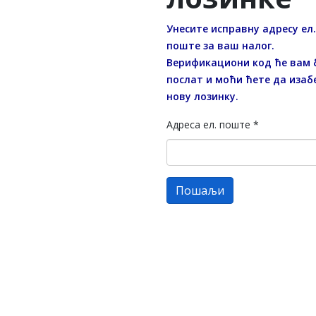
Унесите исправну адресу ел.
поште за ваш налог.
Верификациони код ће вам 
послат и моћи ћете да изаб
нову лозинку.
Адреса ел. поште
*
Пошаљи