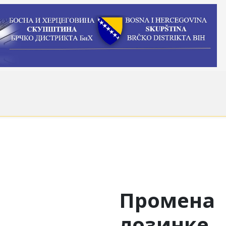
Промена
лозинке