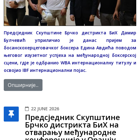
Предсједник Скупштине Брчко дистрикта БиХ Дамир
Булчевић уприличио је данас пријем за
босанскохерцеговачког боксера Едина Авдића поводом
његовог изузетног успјеха на међународној боксерској
сцени, гдје је одбранио WBA интернационалну титулу и
освојио IBF интернационални појас.
Опширније...
22 JUNE 2026
Предсједник Скупштине
Брчко дистрикта БиХ на
отварању међународне
конференције у Орашју