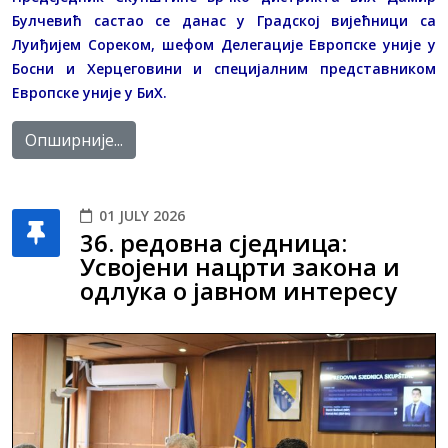
Булчевић састао се данас у Градској вијећници са
Луиђијем Сореком, шефом Делегације Европске уније у
Босни и Херцеговини и специјалним представником
Европске уније у БиХ.
Опширније...
01 JULY 2026
36. редовна сједница:
Усвојени нацрти закона и
одлука о јавном интересу