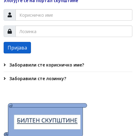
Улогујте се на портал скупштине
Пријава
Заборавили сте корисничко име?
Заборавили сте лозинку?