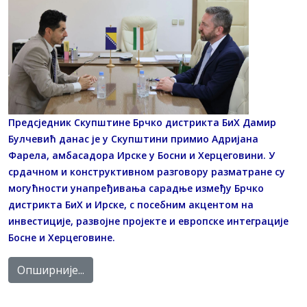
Предсједник Скупштине Брчко дистрикта БиХ Дамир
Булчевић данас је у Скупштини примио Адријана
Фарела, амбасадора Ирске у Босни и Херцеговини. У
срдачном и конструктивном разговору разматране су
могућности унапређивања сарадње између Брчко
дистрикта БиХ и Ирске, с посебним акцентом на
инвестиције, развојне пројекте и европске интеграције
Босне и Херцеговине.
Опширније...