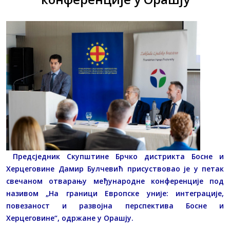
Предсједник Скупштине Брчко дистрикта Босне и
Херцеговине Дамир Булчевић присуствовао је у петак
свечаном отварању међународне конференције под
називом „На граници Европске уније: интеграције,
повезаност и развојна перспектива Босне и
Херцеговине“, одржане у Орашју.