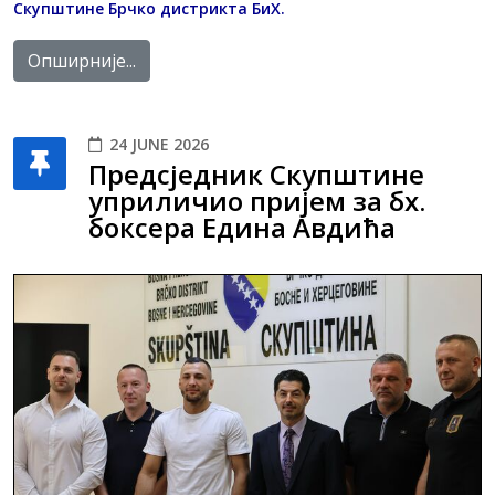
Скупштине Брчко дистрикта БиХ.
Опширније...
24 JUNE 2026
Предсједник Скупштине
уприличио пријем за бх.
боксера Едина Авдића