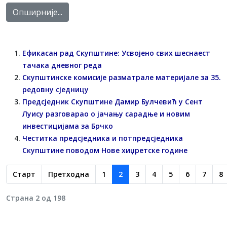
Опширније...
Ефикасан рад Скупштине: Усвојено свих шеснаест
тачака дневног реда
Скупштинске комисије разматрале материјале за 35.
редовну сједницу
Предсједник Скупштине Дамир Булчевић у Сент
Луису разговарао о јачању сарадње и новим
инвестицијама за Брчко
Честитка предсједника и потпредсједника
Скупштине поводом Нове хиџретске године
Старт
Претходна
1
2
3
4
5
6
7
8
Страна 2 од 198