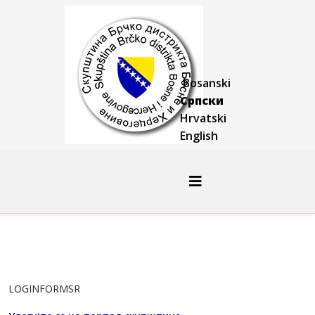
Bosanski
Српски
Hrvatski
English
LOGINFORMSR