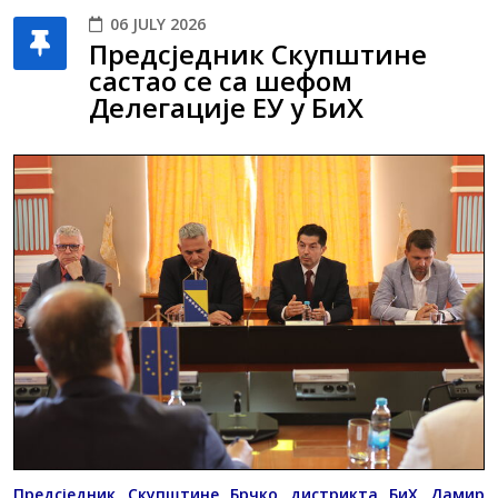
06 JULY 2026
Предсједник Скупштине
састао се са шефом
Делегације ЕУ у БиХ
Предсједник Скупштине Брчко дистрикта БиХ Дамир