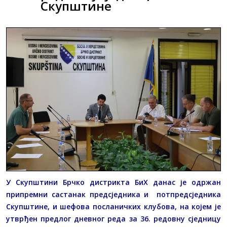
Скупштине
У Скупштини Брчко дистрикта БиХ данас је одржан
припремни састанак предсједника и потпредсједника
Скупштине, и шефова посланичких клубова, на којем је
утврђен предлог дневног реда за 36. редовну сједницу