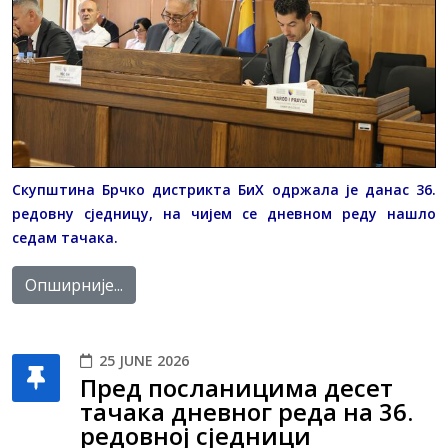
Скупштина Брчко дистрикта БиХ одржала је данас 36.
редовну сједницу, на чијем се дневном реду нашло
седам тачака.
Опширније...
25 JUNE 2026
Пред посланицима десет
тачака дневног реда на 36.
редовној сједници