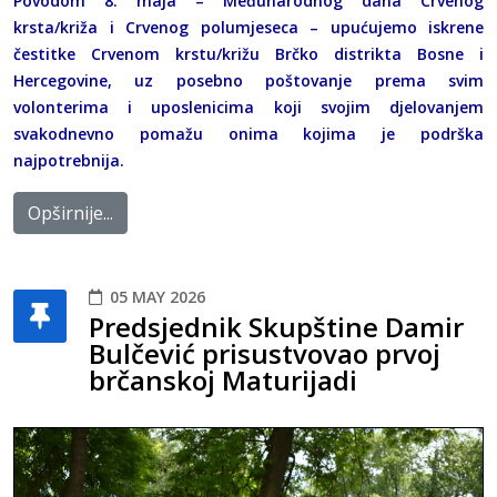
Povodom 8. maja – Međunarodnog dana Crvenog
krsta/križa i Crvenog polumjeseca – upućujemo iskrene
čestitke Crvenom krstu/križu Brčko distrikta Bosne i
Hercegovine, uz posebno poštovanje prema svim
volonterima i uposlenicima koji svojim djelovanjem
svakodnevno pomažu onima kojima je podrška
najpotrebnija.
Opširnije...
05 MAY 2026
Predsjednik Skupštine Damir
Bulčević prisustvovao prvoj
brčanskoj Maturijadi