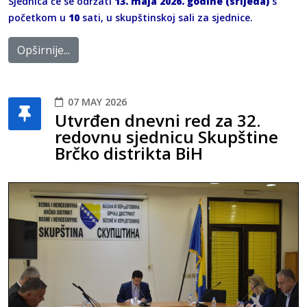
Sjednica će se održati
13. maja 2026. godine (srijeda)
s
početkom u
10
sati, u skupštinskoj sali za sjednice.
Opširnije...
07 MAY 2026
Utvrđen dnevni red za 32.
redovnu sjednicu Skupštine
Brčko distrikta BiH