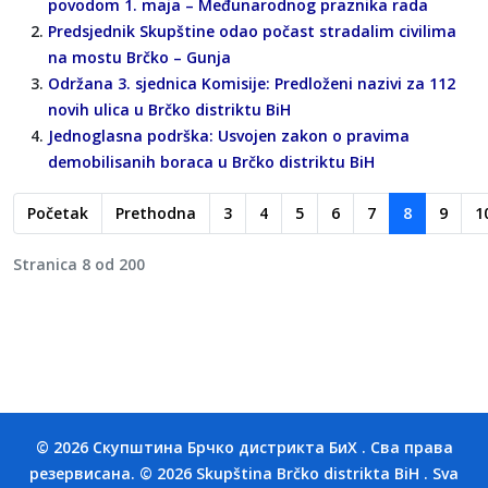
povodom 1. maja – Međunarodnog praznika rada
Predsjednik Skupštine odao počast stradalim civilima
na mostu Brčko – Gunja
Održana 3. sjednica Komisije: Predloženi nazivi za 112
novih ulica u Brčko distriktu BiH
Jednoglasna podrška: Usvojen zakon o pravima
demobilisanih boraca u Brčko distriktu BiH
Početak
Prethodna
3
4
5
6
7
8
9
1
Stranica 8 od 200
© 2026 Скупштина Брчко дистрикта БиХ . Сва права
резервисана. © 2026 Skupština Brčko distrikta BiH . Sva