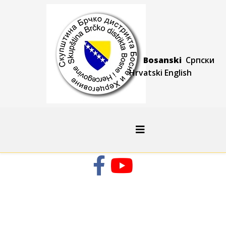
Bosanski
Српски
Hrvatski
Engli
sh