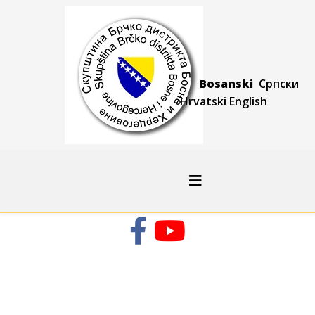
Bosanski
Српски
Hrvatski
Engli
sh