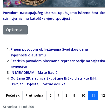
Povodom nastupajućeg Uskrsa, upućujemo iskrene čestitke
svim vjernicima katoličke vjeroispovijesti.
Opširnije...
Prijem povodom obilježavanja Svjetskog dana
svjesnosti o autizmu
Čestitka povodom plasmana reprezentacije na Svjetsko
prvenstvo
IN MEMORIAM - Mato Radić
Održana 29. sjednica Skupštine Brčko distrikta BiH:
Usvojeni izvještaji i važne odluke
Početak
Prethodna
6
7
8
9
10
11
12
Stranica 11 od 200