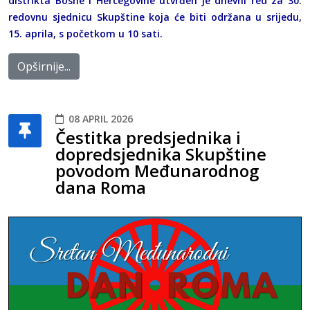
distrikta Bosne i Hercegovine utvrđen je dnevni red za 30.
redovnu sjednicu Skupštine koja će biti održana u srijedu,
15. aprila, s početkom u 10 sati.
Opširnije...
08 APRIL 2026
Čestitka predsjednika i
dopredsjednika Skupštine
povodom Međunarodnog
dana Roma