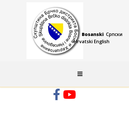
Bosanski
Српски
Hrvatski
Engli
sh