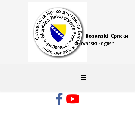
Bosanski
Српски
Hrvatski
Engli
sh