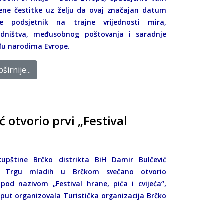
rene čestitke uz želju da ovaj značajan datum
e podsjetnik na trajne vrijednosti mira,
edništva, međusobnog poštovanja i saradnje
u narodima Evrope.
širnije...
 otvorio prvi „Festival
kupštine Brčko distrikta BiH Damir Bulčević
 Trgu mladih u Brčkom svečano otvorio
pod nazivom „Festival hrane, pića i cvijeća“,
i put organizovala Turistička organizacija Brčko