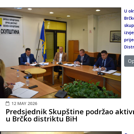
U ok
Brčk
skup
izvj
prij
Distr
Opš
12 MAY 2026
Predsjednik Skupštine podržao aktiv
u Brčko distriktu BiH