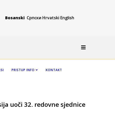
Bosanski
Српски
Hrvatski
Engli
sh
SI
PRISTUP INFO
KONTAKT
ja uoči 32. redovne sjednice