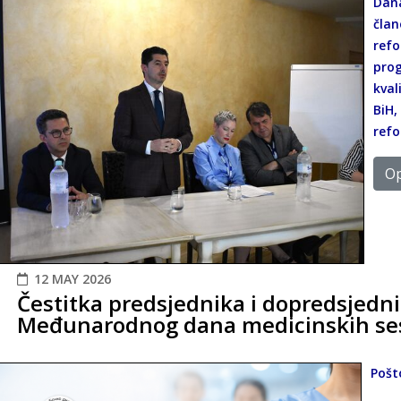
Dan
čla
refo
prog
kval
BiH
refo
Op
12 MAY 2026
Čestitka predsjednika i dopredsjed
Međunarodnog dana medicinskih sest
Pošt