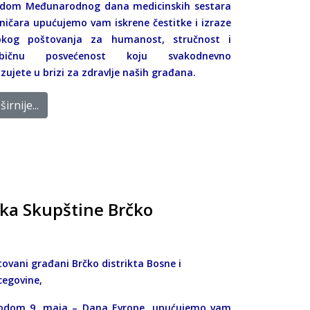
dom Međunarodnog dana medicinskih sestara
hničara upućujemo vam iskrene čestitke i izraze
okog poštovanja za humanost, stručnost i
ebičnu posvećenost koju svakodnevno
zujete u brizi za zdravlje naših građana.
irnije...
ika Skupštine Brčko
tovani građani Brčko distrikta Bosne i
cegovine,
odom 9. maja – Dana Evrope, upućujemo vam