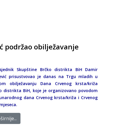
ć podržao obilježavanje
sjednik Skupštine Brčko distrikta BiH Damir
ević prisustvovao je danas na Trgu mladih u
om obilježavanju Dana Crvenog krsta/križa
o distrikta BiH, koje je organizovano povodom
narodnog dana Crvenog krsta/križa i Crvenog
mjeseca.
irnije...