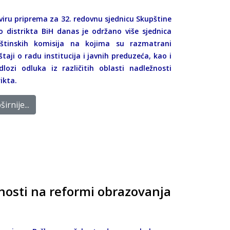
viru priprema za 32. redovnu sjednicu Skupštine
o distrikta BiH danas je održano više sjednica
štinskih komisija na kojima su razmatrani
eštaji o radu institucija i javnih preduzeća, kao i
edlozi odluka iz različitih oblasti nadležnosti
ikta.
irnije...
nosti na reformi obrazovanja