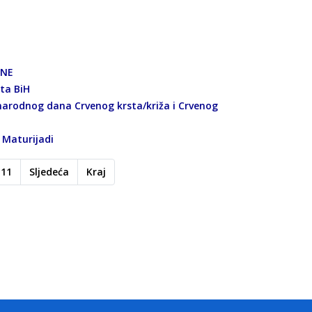
INE
kta BiH
arodnog dana Crvenog krsta/križa i Crvenog
 Maturijadi
11
Sljedeća
Kraj