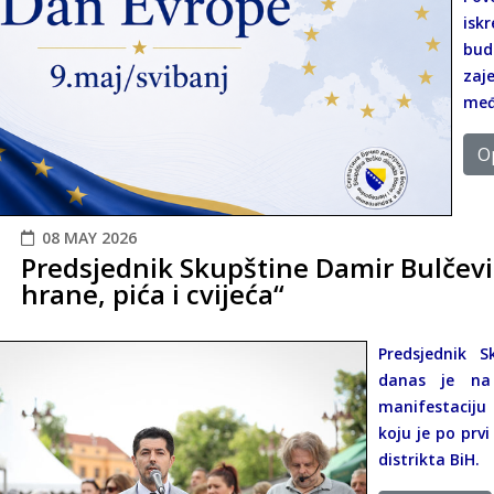
isk
bud
zaj
međ
Op
08 MAY 2026
Predsjednik Skupštine Damir Bulčević
hrane, pića i cvijeća“
Predsjednik S
danas je na
manifestaciju 
koju je po prv
distrikta BiH.