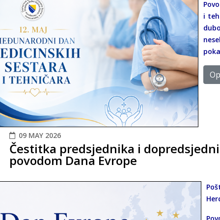
Povo
i te
dub
nes
poka
Opš
09 MAY 2026
Čestitka predsjednika i dopredsjedn
povodom Dana Evrope
Poš
Her
Pov