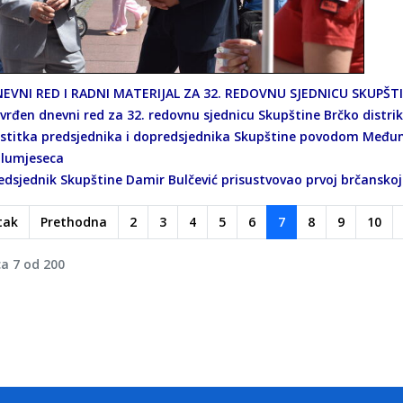
EVNI RED I RADNI MATERIJAL ZA 32. REDOVNU SJEDNICU SKUPŠT
vrđen dnevni red za 32. redovnu sjednicu Skupštine Brčko distri
stitka predsjednika i dopredsjednika Skupštine povodom Međun
lumjeseca
edsjednik Skupštine Damir Bulčević prisustvovao prvoj brčanskoj
tak
Prethodna
2
3
4
5
6
7
8
9
10
ca 7 od 200