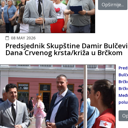
Opširnije...
08 MAY 2026
Predsjednik Skupštine Damir Bulčevi
Dana Crvenog krsta/križa u Brčkom
Pred
Bulč
Brčk
Brčk
Među
polu
Opš