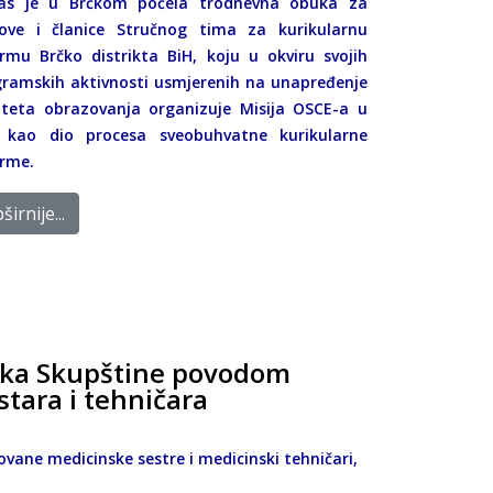
as je u Brčkom počela trodnevna obuka za
nove i članice Stručnog tima za kurikularnu
rmu Brčko distrikta BiH, koju u okviru svojih
ramskih aktivnosti usmjerenih na unapređenje
iteta obrazovanja organizuje Misija OSCE-a u
, kao dio procesa sveobuhvatne kurikularne
rme.
širnije...
nika Skupštine povodom
ara i tehničara
ovane medicinske sestre i medicinski tehničari,