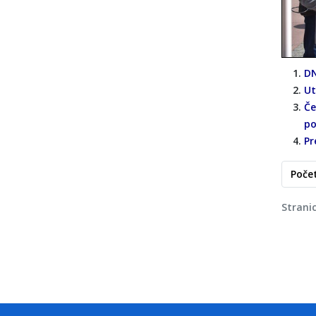
DN
Ut
Če
po
Pr
Poče
Strani