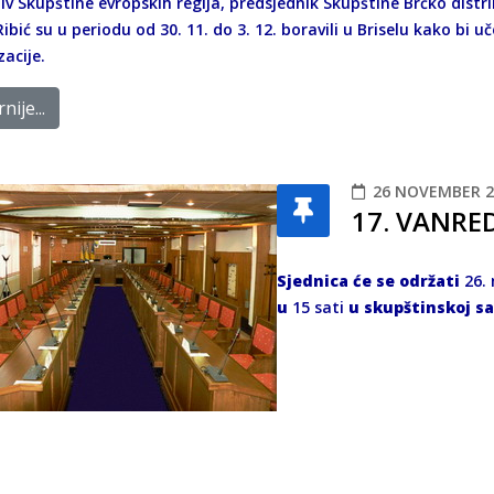
iv Skupštine evropskih regija, predsjednik Skupštine Brčko distr
bić su u periodu od 30. 11. do 3. 12. boravili u Briselu kako bi u
zacije.
nije...
26 NOVEMBER 2
17. VANRE
Sjednica će se održati
26.
u
15 sati
u skupštinskoj sa