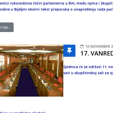
vnici rukovodstva četiri parlamenta u BiH, među njima i Skupštin
godine u Bijeljini okvirni tekst preporuka o unapređenju rada p
nije...
10 NOVEMBER 2
17. VANRE
Sjednica će se održati 11. n
sati u skupštinskoj sali za s