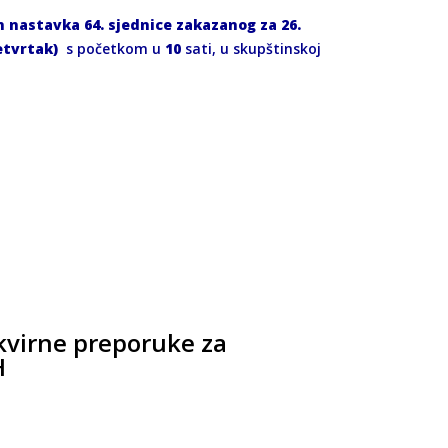
 nastavka 64. sjednice zakazanog za
26
.
etvrtak)
s početkom u
10
sati, u skupštinskoj
kvirne preporuke za
H