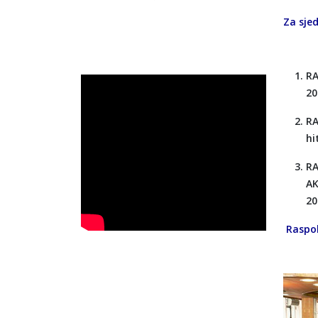
Za sjed
RA
20
RA
hi
RA
AK
20
Raspol