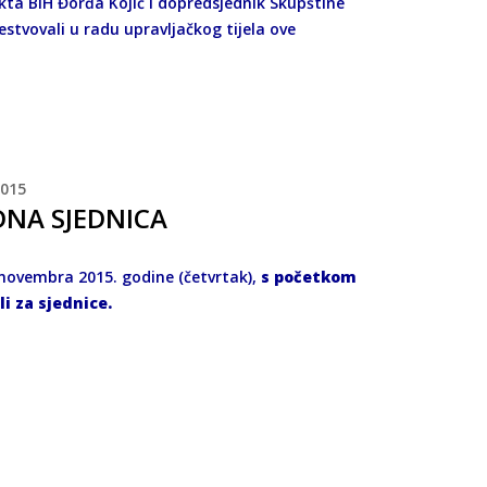
ikta BiH Đorđa Kojić i dopredsjednik Skupštine
čestvovali u radu upravljačkog tijela ove
015
DNA SJEDNICA
 novembra 2015. godine (četvrtak),
s početkom
li za sjednice.