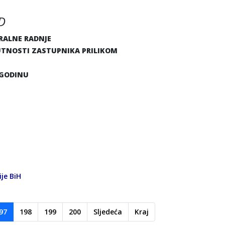
D
RALNE RADNJE
UTNOSTI ZASTUPNIKA PRILIKOM
. GODINU
je BiH
97
198
199
200
Sljedeća
Kraj