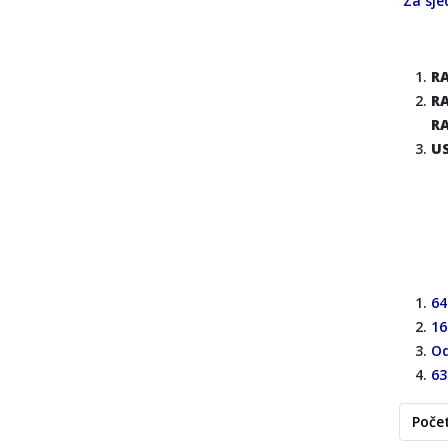
Za sje
R
R
R
US
64
16
Od
63
Poče