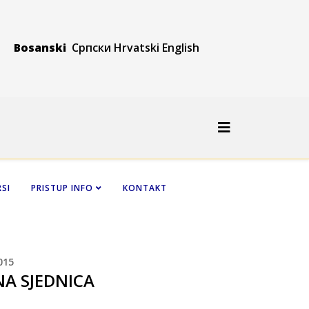
Bosanski
Српски
Hrvatski
Engli
sh
SI
PRISTUP INFO
KONTAKT
015
NA SJEDNICA