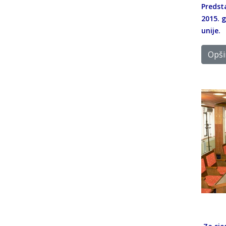
Predsta
2015. 
unije.
Opšir