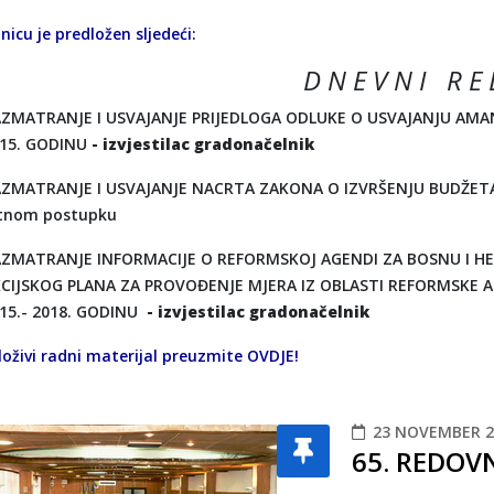
nicu je predložen sljedeći:
D N E V N I R E 
ZMATRANJE I USVAJANJE PRIJEDLOGA ODLUKE O USVAJANJU AM
15. GODINU
- izvjestilac gradonačelnik
ZMATRANJE I USVAJANJE NACRTA ZAKONA O IZVRŠENJU BUDŽETA 
tnom postupku
ZMATRANJE INFORMACIJE O REFORMSKOJ AGENDI ZA BOSNU I HER
CIJSKOG PLANA ZA PROVOĐENJE MJERA IZ OBLASTI REFORMSKE 
15.- 2018. GODINU
- izvjestilac gradonačelnik
oživi radni materijal preuzmite
OVDJE
!
23 NOVEMBER 2
65. REDOV