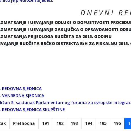
dnicu je predložen sljedeći:
D N E V N I R E 
AZMATRANJE I USVAJANJE ODLUKE O DOPUSTIVOSTI PROCEDU
AZMATRANJE I USVAJANJE ZAKLJUČKA O OPRAVDANOSTI ODS
AZMATRANJA PRIJEDLOGA BUDŽETA ZA 2015. GODINU
VAJANJE BUDŽETA BRČKO DISTRIKTA BiH ZA FISKALNU 2015
. REDOVNA SJEDNICA
. VANREDNA SJEDNICA
ržan 5. sastanak Parlamentarnog foruma za evropske integraci
. REDOVNA SJEDNICA SKUPŠTINE
tak
Prethodna
191
192
193
194
195
196
1