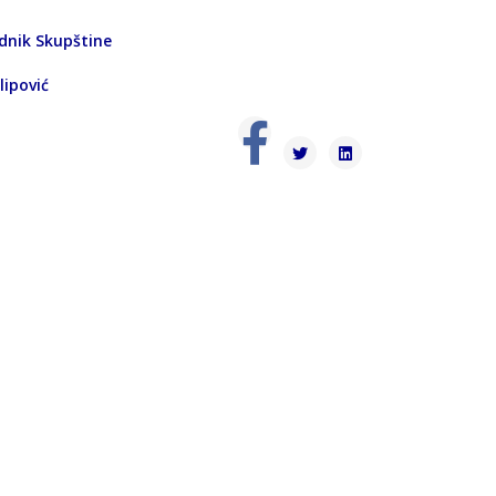
kupštine
vić