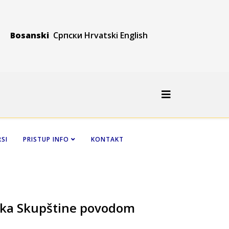
Bosanski
Српски
Hrvatski
Engli
sh
SI
PRISTUP INFO
KONTAKT
nika Skupštine povodom