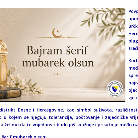
Pov
upu
Brč
Herc
bla
sreć
Kur
među
spr
baj
ojač
vjer
distrikt Bosne i Hercegovine, kao simbol suživota, različito
o u kojem se njeguju tolerancija, poštovanje i zajedničke vr
a želimo da te vrijednosti budu još snažnije i prisutnije među 
 šerif mubarek olsun!