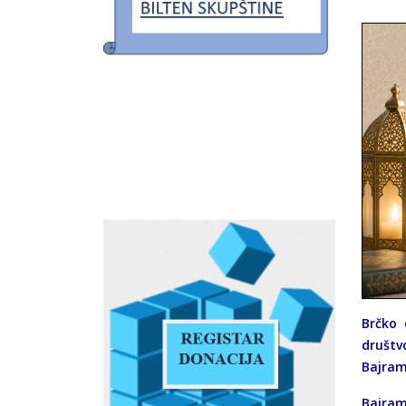
Brčko 
društv
Bajram
Bajram