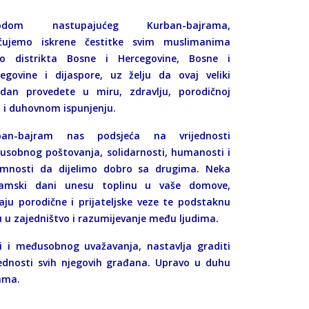
odom nastupajućeg Kurban-bajrama,
ćujemo iskrene čestitke svim muslimanima
ko distrikta Bosne i Hercegovine, Bosne i
egovine i dijaspore, uz želju da ovaj veliki
gdan provedete u miru, zdravlju, porodičnoj
i i duhovnom ispunjenju.
ban-bajram nas podsjeća na vrijednosti
sobnog poštovanja, solidarnosti, humanosti i
emnosti da dijelimo dobro sa drugima. Neka
ramski dani unesu toplinu u vaše domove,
aju porodične i prijateljske veze te podstaknu
u u zajedništvo i razumijevanje među ljudima.
sti i međusobnog uvažavanja, nastavlja graditi
ijednosti svih njegovih građana. Upravo u duhu
nama.