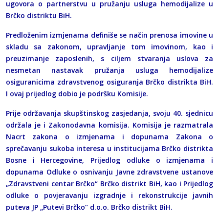
ugovora o partnerstvu u pružanju usluga hemodijalize u
Brčko distriktu BiH.
Predloženim izmjenama definiše se način prenosa imovine u
skladu sa zakonom, upravljanje tom imovinom, kao i
preuzimanje zaposlenih, s ciljem stvaranja uslova za
nesmetan nastavak pružanja usluga hemodijalize
osiguranicima zdravstvenog osiguranja Brčko distrikta BiH.
I ovaj prijedlog dobio je podršku Komisije.
Prije održavanja skupštinskog zasjedanja, svoju 40. sjednicu
održala je i Zakonodavna komisija. Komisija je razmatrala
Nacrt zakona o izmjenama i dopunama Zakona o
sprečavanju sukoba interesa u institucijama Brčko distrikta
Bosne i Hercegovine, Prijedlog odluke o izmjenama i
dopunama Odluke o osnivanju Javne zdravstvene ustanove
„Zdravstveni centar Brčko“ Brčko distrikt BiH, kao i Prijedlog
odluke o povjeravanju izgradnje i rekonstrukcije javnih
puteva JP „Putevi Brčko“ d.o.o. Brčko distrikt BiH.