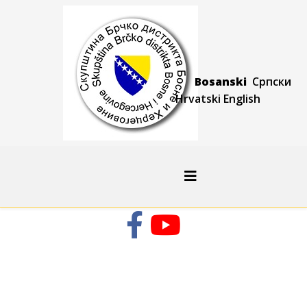
Bosanski
Српски
Hrvatski
Engli
sh