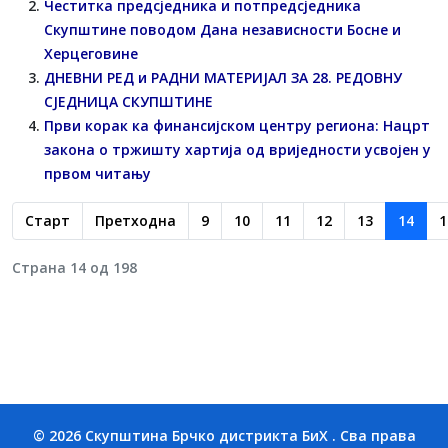
Честитка предсједника и потпредсједника
Скупштине поводом Дана независности Босне и
Херцеговине
ДНЕВНИ РЕД и РАДНИ МАТЕРИЈАЛ ЗА 28. РЕДОВНУ
СЈЕДНИЦA СКУПШТИНЕ
Први корак ка финансијском центру региона: Нацрт
закона о тржишту хартија од вриједности усвојен у
првом читању
Старт
Претходна
9
10
11
12
13
14
1
Страна 14 од 198
© 2026 Скупштина Брчко дистрикта БиХ . Сва права