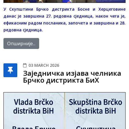
У Скупштини Брчко дистрикта Босне и Херцеговине
данас је завршена 27. редовна сједница, након чега је,
ефикасним радом посланика, започета и завршена и 28.
редовна сједница.
Опширније...
03 MARCH 2026
Заједничка изјава челника
Брчко дистрикта БиХ