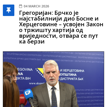
04 MARCH 2026
Грегоријан: Брчко је
најстабилнији дио Босне и
Херцеговине – усвојен Закон
о тржишту хартија од
вриједности, отвара се пут
ка берзи