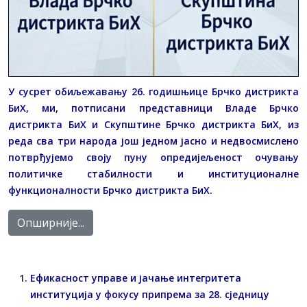
У сусрет обиљежавању 26. годишњице Брчко дистрикта
БиХ, ми, потписани представници Владе Брчко
дистрикта БиХ и Скупштине Брчко дистрикта БиХ, из
реда сва три народа још једном јасно и недвосмислено
потврђујемо своју пуну опредијељеност очувању
политичке стабилности и институционалне
функционалности Брчко дистрикта БиХ.
Опширније...
Ефикасност управе и јачање интегритета
институција у фокусу припрема за 28. сједницу