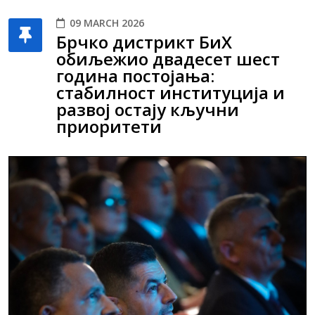
09 MARCH 2026
Брчко дистрикт БиХ
обиљежио двадесет шест
година постојања:
стабилност институција и
развој остају кључни
приоритети