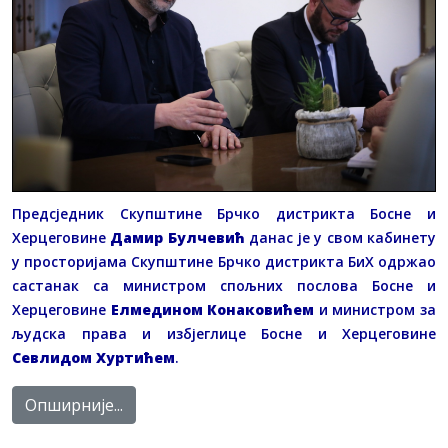
Предсједник Скупштине Брчко дистрикта Босне и
Херцеговине
Дамир Булчевић
данас је у свом кабинету
у просторијама Скупштине Брчко дистрикта БиХ одржао
састанак са министром спољних послова Босне и
Херцеговине
Елмедином Конаковићем
и министром за
људска права и избјеглице Босне и Херцеговине
Севлидом Хуртићем
.
Опширније...