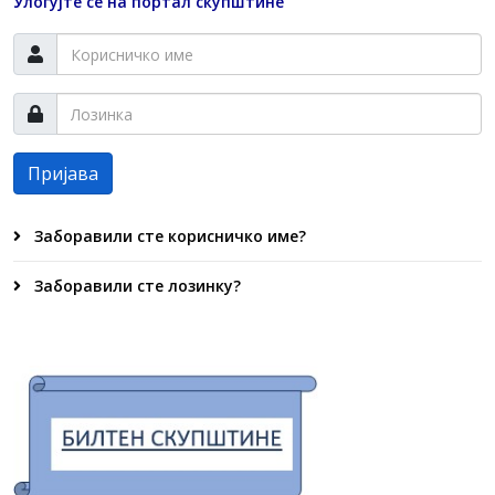
Улогујте се на портал скупштине
Пријава
Заборавили сте корисничко име?
Заборавили сте лозинку?