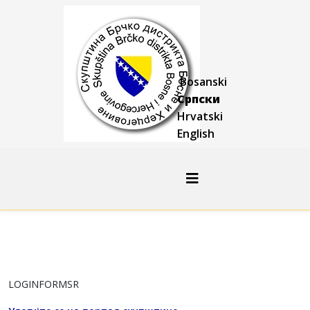
Bosanski
Српски
Hrvatski
English
LOGINFORMSR