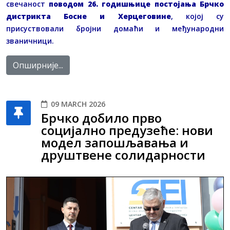
свечаност
поводом 26. годишњице постојања Брчко
дистрикта Босне и Херцеговине
, којој су
присуствовали бројни домаћи и међународни
званичници.
Опширније...
09 MARCH 2026
Брчко добило прво
социјално предузеће: нови
модел запошљавања и
друштвене солидарности