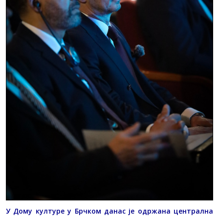
У Дому културе у Брчком данас је одржана централна