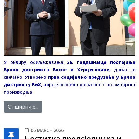
У оквиру обиљежавања
26. годишњице постојања
Брчко дистрикта Босне и Херцеговине
, данас је
свечано отворено
прво социјално предузеће у Брчко
дистрикту БиХ
, чија је основна дјелатност штампарска
производња.
Опширније...
06 MARCH 2026
Честитка предсједника и