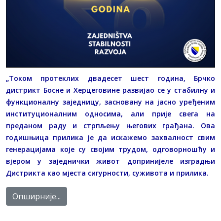
„Током протеклих двадесет шест година, Брчко
дистрикт Босне и Херцеговине развијао се у стабилну и
функционалну заједницу, засновану на јасно уређеним
институционалним односима, али прије свега на
преданом раду и стрпљењу његових грађана. Ова
годишњица прилика је да искажемо захвалност свим
генерацијама које су својим трудом, одговорношћу и
вјером у заједнички живот допринијеле изградњи
Дистрикта као мјеста сигурности, суживота и прилика.
Опширније...