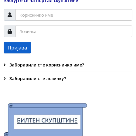
Улогујте се на портал скупштине
Пријава
Заборавили сте корисничко име?
Заборавили сте лозинку?