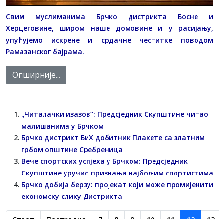
Свим муслиманима Брчко дистрикта Босне и
Херцеговине, широм наше домовине и у расијању,
упућујемо искрене и срдачне честитке поводом
Рамазанског бајрама.
Опширније...
„Читалачки изазов“: Предсједник Скупштине читао
малишанима у Брчком
Брчко дистрикт БиХ добитник Плакете са златним
грбом општине Сребреница
Вече спортских успјеха у Брчком: Предсједник
Скупштине уручио признања најбољим спортистима
Брчко добија берзу: пројекат који може промијенити
економску слику Дистрикта