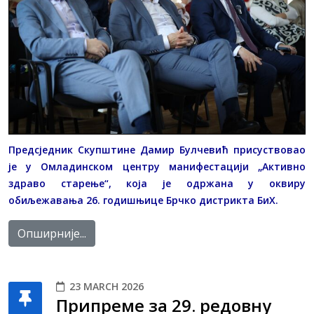
Предсједник Скупштине Дамир Булчевић присуствовао
је у Омладинском центру манифестацији „Активно
здраво старење“, која је одржана у оквиру
обиљежавања 26. годишњице Брчко дистрикта БиХ.
Опширније...
23 MARCH 2026
Припреме за 29. редовну