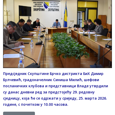
Предсједник Скупштине Брчко дистрикта БиХ Дамир
Булчевић, градоначелник Синиша Милић, шефови
посланичких клубова и представници Владе утврдили
су данас дневни ред за предстојећу 29. редовну
сједницу, која ће се одржати у сриједу, 25. марта 2026.
године, с почетком у 10.00 часова.