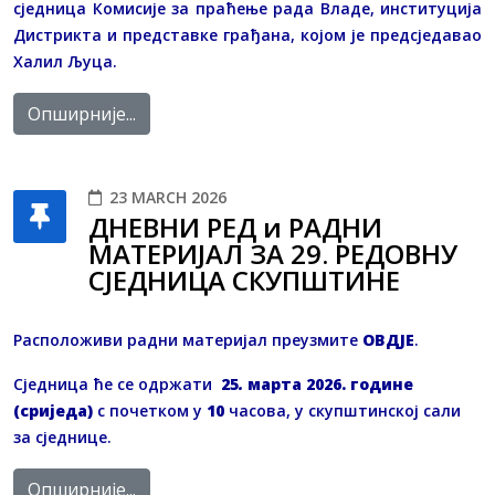
сједница Комисије за праћење рада Владе, институција
Дистрикта и представке грађана, којом је предсједавао
Халил Љуца.
Опширније...
23 MARCH 2026
ДНЕВНИ РЕД и РАДНИ
МАТЕРИЈАЛ ЗА 29. РЕДОВНУ
СЈЕДНИЦA СКУПШТИНЕ
Расположиви радни материјал преузмите
OВДЈЕ
.
Сједница ће се одржати
25
.
марта 2026. године
(сриједа)
с почетком у
10
часова, у скупштинској сали
за сједнице.
Опширније...