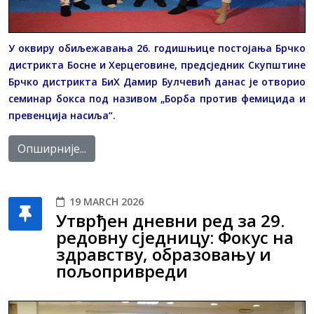
У оквиру обиљежавања 26. годишњице постојања Брчко
дистрикта Босне и Херцеговине, предсједник Скупштине
Брчко дистрикта БиХ Дамир Булчевић данас је отворио
семинар бокса под називом „Борба против фемицида и
превенција насиља“.
Опширније...
19 MARCH 2026
Утврђен дневни ред за 29.
редовну сједницу: Фокус на
здравству, образовању и
пољопривреди