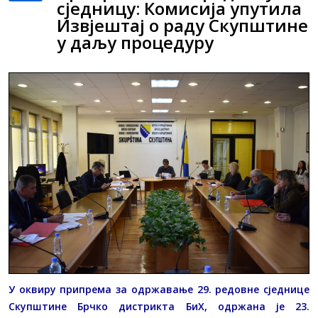
сједницу: Комисија упутила
Извјештај о раду Скупштине
у даљу процедуру
У оквиру припрема за одржавање 29. редовне сједнице
Скупштине Брчко дистрикта БиХ, одржана је 23.