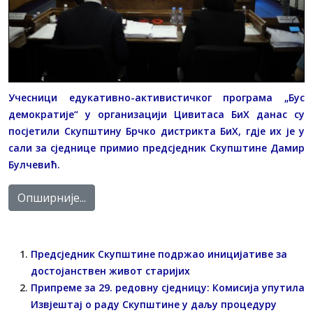
Учесници едукативно-активистичког програма „Бус
демократије“ у организацији Цивитаса БиХ данас су
посјетили Скупштину Брчко дистрикта БиХ, гдје их је у
сали за сједнице примио предсједник Скупштине Дамир
Булчевић.
Опширније...
Предсједник Скупштине подржао иницијативе за
достојанствен живот старијих
Припреме за 29. редовну сједницу: Комисија упутила
Извјештај о раду Скупштине у даљу процедуру