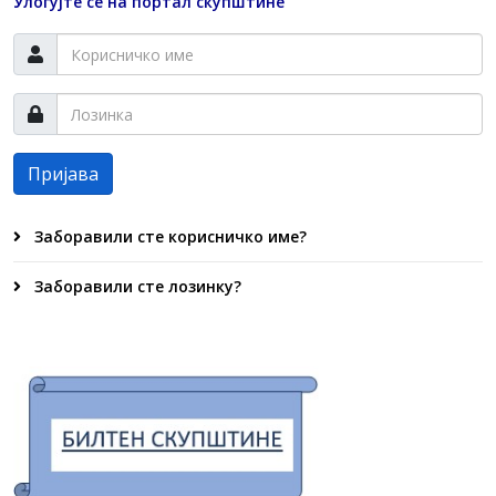
Улогујте се на портал скупштине
Пријава
Заборавили сте корисничко име?
Заборавили сте лозинку?