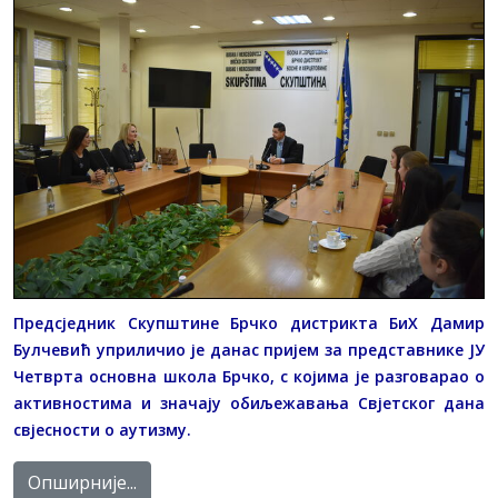
Предсједник Скупштине Брчко дистрикта БиХ Дамир
Булчевић уприличио је данас пријем за представнике ЈУ
Четврта основна школа Брчко, с којима је разговарао о
активностима и значају обиљежавања Свјетског дана
свјесности о аутизму.
Опширније...