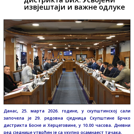
извјештаји и важне одлуке
Данас, 25. марта 2026. године, у скупштинској сали
започела је 29. редовна сједница Скупштине Брчко
дистрикта Босне и Херцеговине, у 10.00 часова. Дневни
ред сједнице утврђен је са укупно осамнаест тачака.