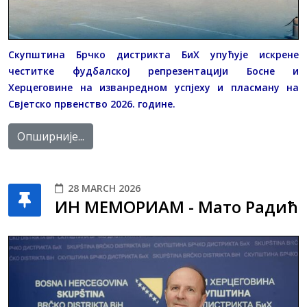
Скупштина Брчко дистрикта БиХ упућује искрене
честитке фудбалској репрезентацији Босне и
Херцеговине на изванредном успјеху и пласману на
Свјетско првенство 2026. године.
Опширније...
28 MARCH 2026
ИН МЕМОРИАМ - Матo Радић