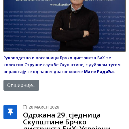
Руководство и посланици Брчко дистрикта БиХ те
колектив Стручне службе Скупштине, с дубоком тугом
опраштају се од нашег драгог колеге
Мате Радића
.
Опширније...
26 MARCH 2026
Одржана 29. сједница
Скупштине Брчко
дистрикта БиХ: Усвојени