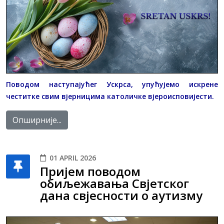
Поводом наступајућег Ускрса, упућујемо искрене
честитке свим вјерницима католичке вјероисповијести.
Опширније...
01 APRIL 2026
Пријем поводом
обиљежавања Свјетског
дана свјесности о аутизму