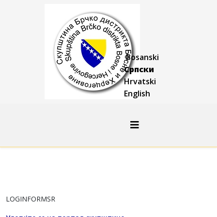
Bosanski
Српски
Hrvatski
English
LOGINFORMSR