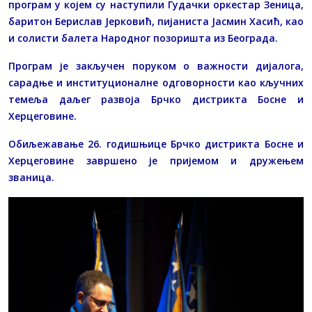
програм у којем су наступили Гудачки оркестар Зеница,
баритон Берислав Јерковић, пијаниста Јасмин Хасић, као
и солисти балета Народног позоришта из Београда.
Програм је закључен поруком о важности дијалога,
сарадње и институционалне одговорности као кључних
темеља даљег развоја Брчко дистрикта Босне и
Херцеговине.
Обиљежавање 26. годишњице Брчко дистрикта Босне и
Херцеговине завршено је пријемом и дружењем
званица.