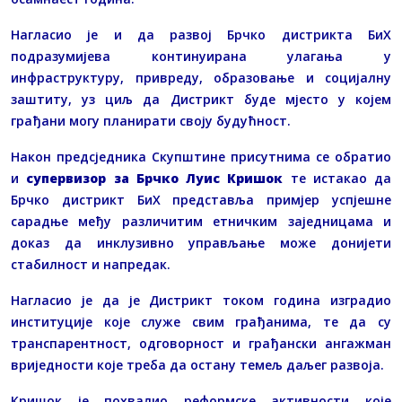
Нагласио је и да развој Брчко дистрикта БиХ
подразумијева континуирана улагања у
инфраструктуру, привреду, образовање и социјалну
заштиту, уз циљ да Дистрикт буде мјесто у којем
грађани могу планирати своју будућност.
Након предсједника Скупштине присутнима се обратио
и
супервизор за Брчко Луис Кришок
те истакао да
Брчко дистрикт БиХ представља примјер успјешне
сарадње међу различитим етничким заједницама и
доказ да инклузивно управљање може донијети
стабилност и напредак.
Нагласио је да је Дистрикт током година изградио
институције које служе свим грађанима, те да су
транспарентност, одговорност и грађански ангажман
вриједности које треба да остану темељ даљег развоја.
Кришок је похвалио реформске активности које