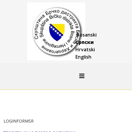
Bosanski
Српски
Hrvatski
English
LOGINFORMSR