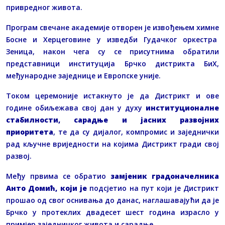
привредног живота.
Програм свечане академије отворен је извођењем химне
Босне и Херцеговине у изведби Гудачког оркестра
Зеница, након чега су се присутнима обратили
представници институција Брчко дистрикта БиХ,
међународне заједнице и Европске уније.
Током церемоније истакнуто је да Дистрикт и ове
године обиљежава свој дан у духу
институционалне
стабилности, сарадње и јасних развојних
приоритета
, те да су дијалог, компромис и заједнички
рад кључне вриједности на којима Дистрикт гради свој
развој.
Међу првима се обратио
замјеник градоначелника
Анто Домић, који је
подсјетио на пут који је Дистрикт
прошао од свог оснивања до данас, наглашавајући да је
Брчко у протеклих двадесет шест година израсло у
примјер заједничког живота и сарадње.