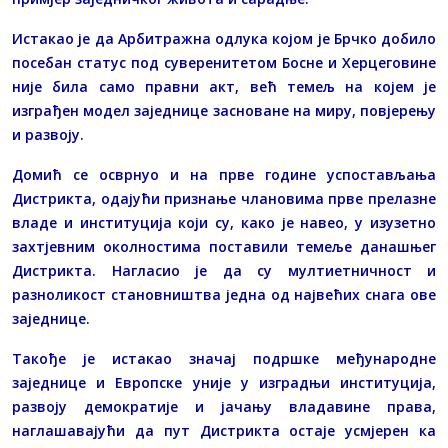
Истакао је да Арбитражна одлука којом је Брчко добило
посебан статус под суверенитетом Босне и Херцеговине
није била само правни акт, већ темељ на којем је
изграђен модел заједнице засноване на миру, повјерењу
и развоју.
Домић се осврнуо и на прве године успостављања
Дистрикта, одајући признање члановима прве прелазне
владе и институција који су, како је навео, у изузетно
захтјевним околностима поставили темеље данашњег
Дистрикта. Нагласио је да су мултиетничност и
разноликост становништва једна од највећих снага ове
заједнице.
Такође је истакао значај подршке међународне
заједнице и Европске уније у изградњи институција,
развоју демократије и јачању владавине права,
наглашавајући да пут Дистрикта остаје усмјерен ка