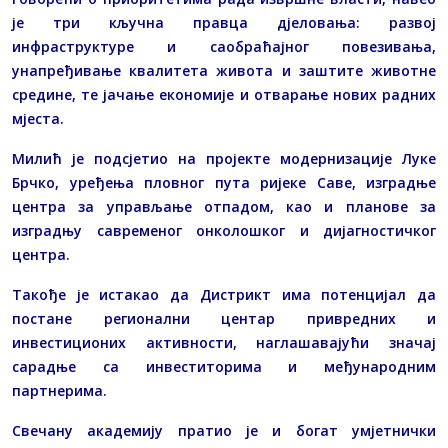
је три кључна правца дјеловања: развој
инфраструктуре и саобраћајног повезивања,
унапређивање квалитета живота и заштите животне
средине, те јачање економије и отварање нових радних
мјеста.
Милић је подсјетио на пројекте модернизације Луке
Брчко, уређења пловног пута ријеке Саве, изградње
центра за управљање отпадом, као и планове за
изградњу савременог онколошког и дијагностичког
центра.
Такође је истакао да Дистрикт има потенцијал да
постане регионални центар привредних и
инвестиционих активности, наглашавајући значај
сарадње са инвеститорима и међународним
партнерима.
Свечану академију пратио је и богат умјетнички