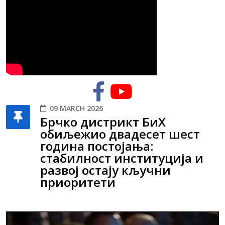
09 MARCH 2026
Брчко дистрикт БиХ
обиљежио двадесет шест
година постојања:
стабилност институција и
развој остају кључни
приоритети