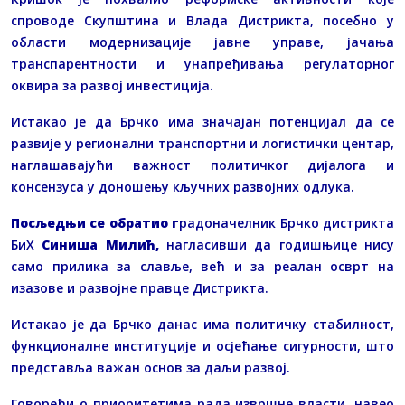
спроводе Скупштина и Влада Дистрикта, посебно у
области модернизације јавне управе, јачања
транспарентности и унапређивања регулаторног
оквира за развој инвестиција.
Истакао је да Брчко има значајан потенцијал да се
развије у регионални транспортни и логистички центар,
наглашавајући важност политичког дијалога и
консензуса у доношењу кључних развојних одлука.
Посљедњи се обратио г
радоначелник Брчко дистрикта
БиХ
Синиша Милић,
нагласивши да годишњице нису
само прилика за славље, већ и за реалан осврт на
изазове и развојне правце Дистрикта.
Истакао је да Брчко данас има политичку стабилност,
функционалне институције и осјећање сигурности, што
представља важан основ за даљи развој.
Говорећи о приоритетима рада извршне власти, навео