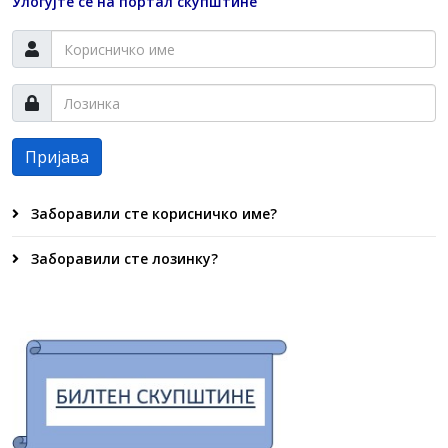
Улогујте се на портал скупштине
Пријава
Заборавили сте корисничко име?
Заборавили сте лозинку?