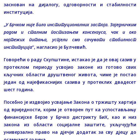
заснован на дијалогу, одговорности и стабилности
институција.
„
У Брчком није било институционалних застоја. Заједничким
радом и сталним постизањем консензуса, чак и око
најтежих питања, успјели смо сачувати стабилност
институција
“, нагласио је Булчевић.
Говорећи о раду Скупштине, истакао је да је овај сазив у
протеклом периоду усвојио законе из готово свих
кључних области друштвеног живота, чиме је постао
један од најефикаснијих сазива у протеклих двадесет
шест година.
Посебно је издвојио усвајање Закона о тржишту хартија
од вриједности, којим је отворен пут ка успостављању
финансијске берзе у Брчко дистрикту БиХ, као и низ
закона из области социјалне заштите, укључујући
универзално право на дјечји додатак за сву дјецу до
осамнаест година.