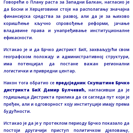
Говорећи о Плану раста за Западни Балкан, нагласио је
да Босни и Херцеговини стоје на располагању значајна
финансијска средства за развој, али да је за њихово
коришћење кључно спровођење реформи, јачање
владавине права и унапређивање институционалне
ефикасности.
Истакао је и да Брчко дистрикт БиХ, захваљујући свом
географском положају и административној структури,
има потенцијал да постане важан регионални
логистички и привредни центар.
Након тога обратио се
предсједник Скупштине Брчко
дистрикта БиХ Дамир Булчевић,
нагласивши да је
годишњица Дистрикта прилика да се сагледа пут који је
пређен, али и одговорност коју институције имају према
будућности.
Истакао је да је у протеклом периоду Брчко показало да
постоји другачији приступ политичком дјеловању,