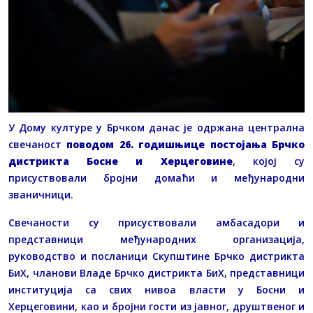
У Дому културе у Брчком данас је одржана централна
свечаност
поводом 26. годишњице постојања Брчко
дистрикта Босне и Херцеговине
, којој су
присуствовали бројни домаћи и међународни
званичници.
Свечаности су присуствовали амбасадори и
представници међународних организација,
руководство и посланици Скупштине Брчко дистрикта
БиХ, чланови Владе Брчко дистрикта БиХ, представници
институција са свих нивоа власти у Босни и
Херцеговини, као и бројни гости из јавног, друштвеног и