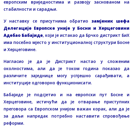
европским вриједностима и развоју заснованом на
стабилности и сарадњи.
У наставку се присутнима обратио
замјеник шефа
Делегације Европске уније у Босни и Херцеговини
Адебао Бабајиде
, који је истакао да Брчко дистрикт БиХ
има посебно мјесто у институционалној структури Босне
и Херцеговине.
Нагласио је да је Дистрикт настао у сложеним
околностима, али да је током година показао да
различите заједнице могу успјешно сарађивати, а
институције одговорно функционисати.
Бабајиде је подсјетио и на европски пут Босне и
Херцеговине, истичући да је отварање приступних
преговора са Европском унијом важан корак, али да је
за даљи напредак потребно наставити спровођење
реформи.