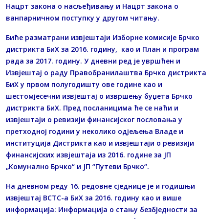
Нацрт закона о насљеђивању и Нацрт закона о
ванпарничном поступку у другом читању.
Биће разматрани извјештаји Изборне комисије Брчко
дистрикта БиХ за 2016. годину, као и План и програм
рада за 2017. годину. У дневни ред је увршћен и
Извјештај о раду Правобранилаштва Брчко дистрикта
БиХ у првом полугодишту ове године као и
шестомјесечни извјештај о извршењу буџета Брчко
дистрикта БиХ. Пред посланицима ће се наћи и
извјештаји о ревизији финансијског пословања у
претходној години у неколико одјељења Владе и
институција Дистрикта као и извјештаји о ревизији
финансијских извјештаја из 2016. године за ЈП
„Комунално Брчко“ и ЈП “Путеви Брчко“.
На дневном реду 16. редовне сједнице је и годишњи
извјештај ВСТС-а БиХ за 2016. годину као и више
информација: Информација о стању безбједности за