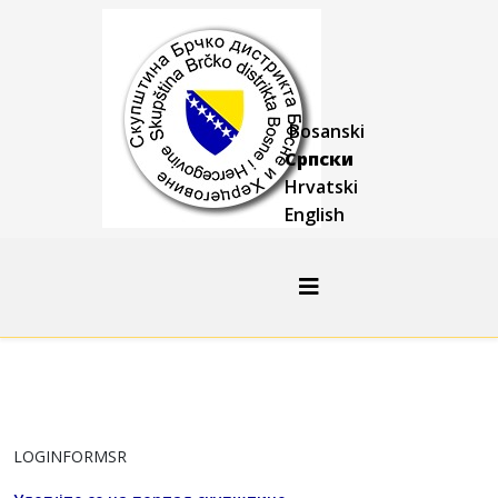
Bosanski
Српски
Hrvatski
English
LOGINFORMSR