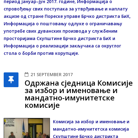
период јануар–јун 2017. године, Информација о
спровођењу свих поступака за утврђивање и наплату
акцизе од стране Пореске управе Брчко дистрикта БиХ,
Информација о поштовању одлуке о ограничавању
употребе свих дуванских производа у службеним
просторијама Скупштине Брчко дистрикта БиХ и
Информација о реализацији закључака са округлог
стола о борби против корупције.
21 SEPTEMBER 2017
Одржана сједница Комисије
за избор и именовање и
мандатно-имунитетске
комисије
Комисија за избор и именовање и
мандатно-имунитетска комисија
Скупштине Брчко дистрикта