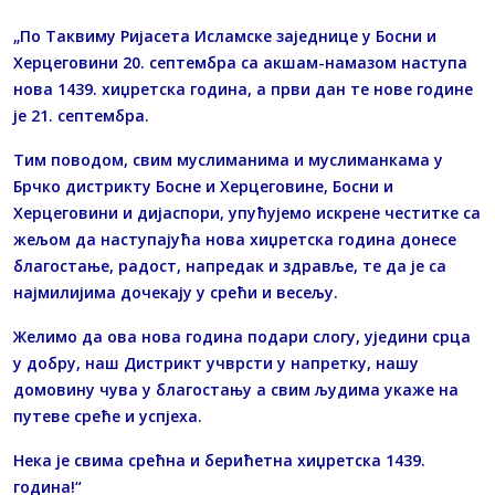
„По Таквиму Ријасета Исламске заједнице у Босни и
Херцеговини 20. септембра сa акшам-намазом наступа
нова 1439. хиџретска година, а први дан те нове године
је 21. септембра.
Тим поводом, свим муслиманима и муслиманкама у
Брчко дистрикту Босне и Херцеговине, Босни и
Херцеговини и дијаспори, упућујемо искрене честитке са
жељом да наступајућа нова хиџретска година донесе
благостање, радост, напредак и здравље, те да је са
најмилијима дочекају у срећи и весељу.
Желимо да ова нова година подари слогу, уједини срца
у добру, наш Дистрикт учврсти у напретку, нашу
домовину чува у благостању а свим људима укаже на
путеве среће и успјеха.
Нека је свима срећна и берићетна хиџретска 1439.
година!“