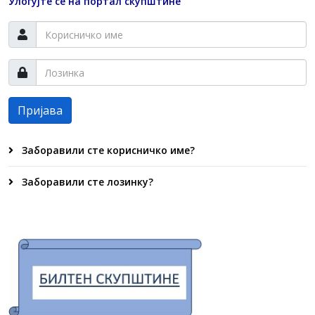
Улогујте се на портал скупштине
Пријава
Заборавили сте корисничко име?
Заборавили сте лозинку?