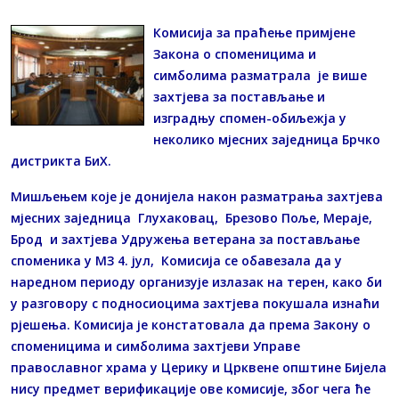
Комисија за праћење примјене
Закона о споменицима и
симболима разматрала је више
захтјева за постављање и
изградњу спомен-обиљежја у
неколико мјесних заједница Брчко
дистрикта БиХ.
Мишљењем које је донијела након разматрања захтјева
мјесних заједница Глухаковац, Брезово Поље, Мераје,
Брод и захтјева Удружења ветерана за постављање
споменика у МЗ 4. јул, Комисија се обавезала да у
наредном периоду организује излазак на терен, како би
у разговору с подносиоцима захтјева покушала изнаћи
рјешења. Комисија је констатовала да према Закону о
споменицима и симболима захтјеви Управе
православног храма у Церику и Црквене општине Бијела
нису предмет верификације ове комисије, због чега ће