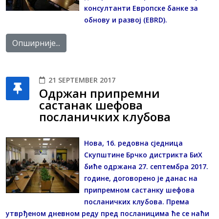
консултанти Европске банке за
обнову и развој (EBRD).
Опширније...
21 SEPTEMBER 2017
Одржан припремни
састанак шефова
посланичких клубова
Нова, 16. редовна сједница
Скупштине Брчко дистрикта БиХ
биће одржана 27. септембра 2017.
године, договорено је данас на
припремном састанку шефова
посланичких клубова. Према
утврђеном дневном реду пред посланицима ће се наћи