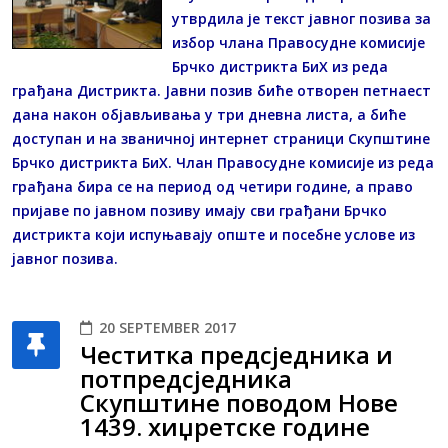
утврдила је текст јавног позива за
избор члана Правосудне комисије
Брчко дистрикта БиХ из реда
грађана Дистрикта. Јавни позив биће отворен петнаест
дана након објављивања у три дневна листа, а биће
доступан и на званичној интернет страници Скупштине
Брчко дистрикта БиХ. Члан Правосудне комисије из реда
грађана бира се на период од четири године, а право
пријаве по јавном позиву имају сви грађани Брчко
дистрикта који испуњавају опште и посебне услове из
jавног позива.
20 SEPTEMBER 2017
Честитка предсједника и
потпредсједника
Скупштине поводом Нове
1439. хиџретске године