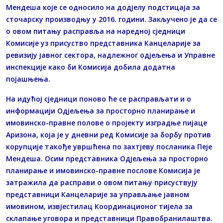
Мендеша које се односило на додјелу подстицаја за
сточарску производњу у 2016. години. Закључено је да се
о овом питању расправља на наредној сједници
Комисије уз присуство представника Канцеларије за
ревизију јавног сектора, надлежног одјељења и Управне
инспекције како би Комисија добила додатна
појашњења.
На идућој сједници поново ће се расправљати и о
информацији Одјељења за просторно планирање и
имовинско-правне полове о пројекту изградње пијаце
Аризона, која је у дневни ред Комисије за борбу против
корупције такође увршћена по захтјеву посланика Пеје
Мендеша. Осим представника Одјељења за просторно
планирање и имовинско-правне послове Комисија је
затражила да расправи о овом питању присуствују
представници Канцеларије за управљање јавном
имовином, извјестилац Координационог тијела за
склапање уговора и представници Правобранилаштва.