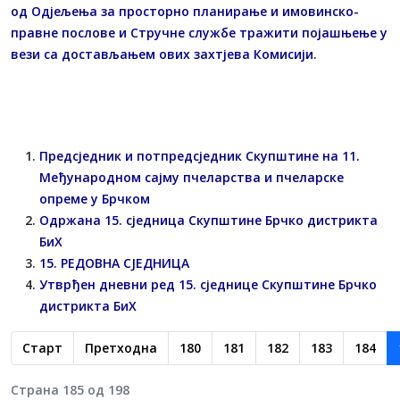
од Одјељења за просторно планирање и имовинско-
правне послове и Стручне службе тражити појашњење у
вези са достављањем ових захтјева Комисији.
Предсједник и потпредсједник Скупштине на 11.
Међународном сајму пчеларства и пчеларске
опреме у Брчком
Одржана 15. сједница Скупштине Брчко дистрикта
БиХ
15. РЕДОВНА СЈЕДНИЦА
Утврђен дневни ред 15. сједнице Скупштине Брчко
дистрикта БиХ
Старт
Претходна
180
181
182
183
184
Страна 185 од 198