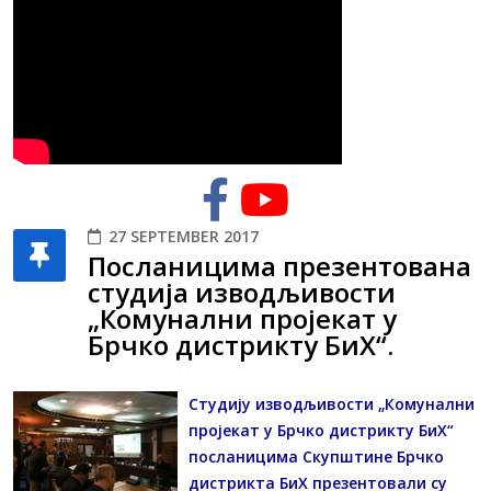
27 SEPTEMBER 2017
Посланицима презентована
студија изводљивости
„Комунални пројекат у
Брчко дистрикту БиХ“.
Студију изводљивости „Комунални
пројекат у Брчко дистрикту БиХ“
посланицима Скупштине Брчко
дистрикта БиХ презентовали су