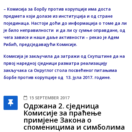
– Комисија за борбу против корупције има доста
предмета који долазе из институција и од стране
појединаца. Настоји доћи до информација о томе да ли
је било неправилности и да ли су сумње оправдане, од
чега зависе и наше даље активности – рекао је Адем
Рибић, предсједавајући Комисије.
Комисија је закључила да затражи од Скупштине да на
првој наредној сједници разматра реализацију
закључака са Округлог стола посвећеног питањима
борбе против корупције од 13. јула 2017. године.
15 SEPTEMBER 2017
Одржана 2. сједница
Комисије за праћење
примјене Закона о
споменицима и симболима