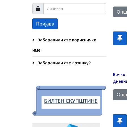
Опши
Пријава
Заборавили сте корисничко
име?
Заборавили сте лозинку?
Брчко 
дневни
Опши