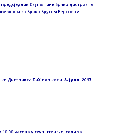
потпредсједник Скупштине Брчко дистрикта
ервизором за Брчко Брусом Бертоном
рчко Дистрикта БиХ одржати
5. јула. 2017
.
у 10.00 часова у скупштинској сали за