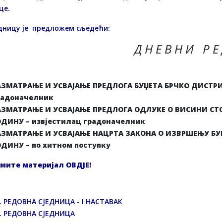
це.
едницу je предлoжем сљедећи:
Д Н Е В Н И Р Е
АЗМАТРАЊЕ И УСВАЈАЊЕ ПРЕДЛОГА БУЏЕТА БРЧКО ДИСТРИК
радоначелник
АЗМАТРАЊЕ И УСВАЈАЊЕ ПРЕДЛОГА ОДЛУКЕ О ВИСИНИ СТОП
ОДИНУ – извјестилац градоначелник
АЗМАТРАЊЕ И УСВАЈАЊЕ НАЦРТА ЗАКОНА О ИЗВРШЕЊУ БУЏ
ОДИНУ – по хитном поступку
мите материјал
ОВДЈЕ
!
. РЕДОВНА СЈЕДНИЦА - I НАСТАВАК
. РЕДОВНА СЈЕДНИЦА