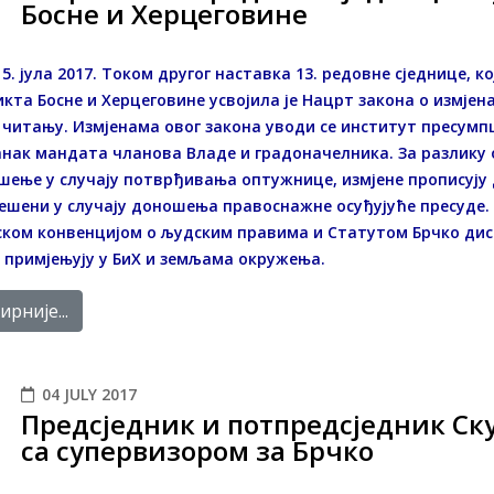
Босне и Херцеговине
 5. јула 2017. Током другог наставка 13. редовне сједнице, 
кта Босне и Херцеговине усвојила је Нацрт закона о измјен
читању. Измјенама овог закона уводи се институт пресумпц
нак мандата чланова Владе и градоначелника. За разлику о
шење у случају потврђивања оптужнице, измјене прописују
ешени у случају доношења правоснажне осуђујуће пресуде. Н
ком конвенцијом о људским правима и Статутом Брчко дист
е примјењују у БиХ и земљама окружења.
рније...
04 JULY 2017
Предсједник и потпредсједник С
са супервизором за Брчко