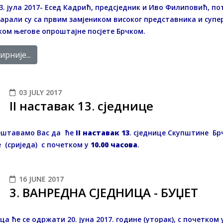
3. јула 2017- Есед Кадрић, предсједник и Иво Филиповић, 
арали су са првим замјеником високог представника и суп
ом његове опроштајне посјете Брчком.
рније...
03 JULY 2017
II наставак 13. сједнице
ештавамо Вас да ће
II
наставак 13
. сједнице Скупштине Б
 (сриједа) с почетком у
10.00 часова
.
16 JUNE 2017
3. ВАНРЕДНА СЈЕДНИЦА - БУЏЕТ
ца ће се одржати 20. јуна 2017. године (уторак), с почетком 