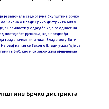
која је започела седмог јуна Скупштина Брчко
ама Закона о Влади Брчко дистрикта БиХ у
ије невиности у одредбе које се односе на
д постојећег рјешења, које предвиђа
 да градоначелник и члан Владе могу бити
а овај начин се Закон о Влади усклађује са
рикта БиХ, као и са законским рјешењима
купштине Брчко дистрикта