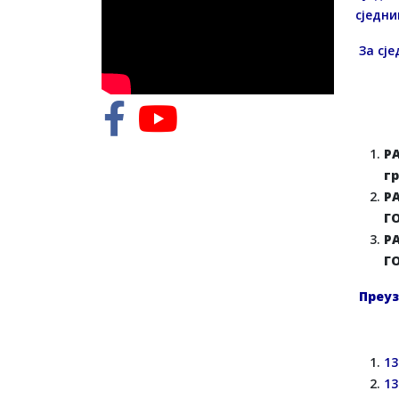
сједни
За сј
Р
г
Р
Г
Р
Г
Преуз
13
13