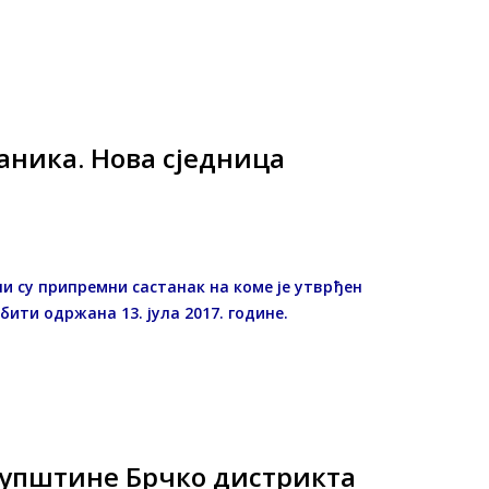
ника. Нова сједница
и су припремни састанак на коме је утврђен
бити одржана 13. јула 2017. године.
купштине Брчко дистрикта