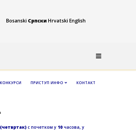
Bosanski
Српски
Hrvatski
English
КОНКУРСИ
ПРИСТУП ИНФО
КОНТАКТ
A
е (четвртак)
с почетком у
10
часова, у