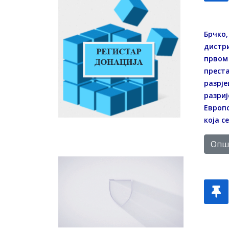
Брчко,
дистри
првом 
преста
разрје
разриј
Европс
која с
Опши