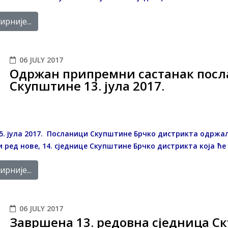
рније...
06 JULY 2017
Одржан припремни састанак посла
Скупштине 13. јула 2017.
5. јула 2017. Посланици Скупштине Брчко дистрикта одржал
 ред нове, 14. сједнице Скупштине Брчко дистрикта која ће 
рније...
06 JULY 2017
Завршена 13. редовна сједница С