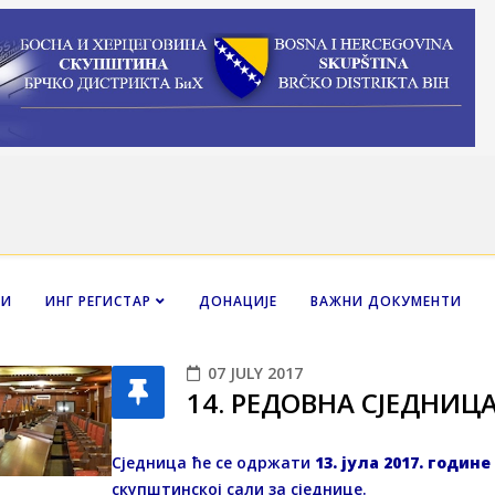
НИ
ИНГ РЕГИСТАР
ДОНАЦИЈЕ
ВАЖНИ ДОКУМЕНТИ
07 JULY 2017
14. РЕДОВНA СЈЕДНИЦ
Сједница ће се одржати
13. јула 2017. годин
скупштинској сали за сједнице.