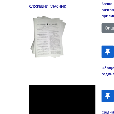
Брчко 
СЛУЖБЕНИ ГЛАСНИК
разгов
прилик
Опши
Обавј
године
Сједни