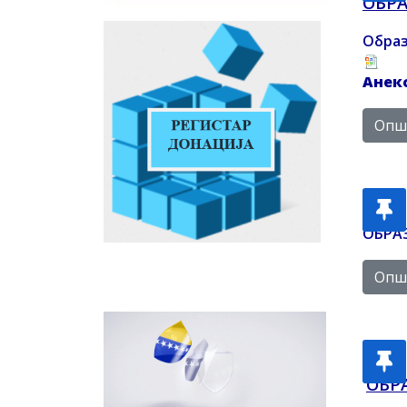
ОБР
Образ
Анекс
Опши
ОБРАЗ
Опши
OБР