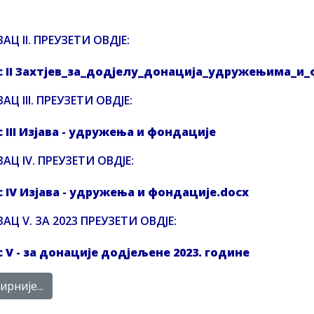
АЦ II. ПРЕУЗЕТИ ОВДЈЕ:
с II Захтјев_зa_додјелу_донација_удружењима_и
АЦ III. ПРЕУЗЕТИ ОВДЈЕ:
 III Изјава - удружења и фондације
АЦ IV. ПРЕУЗЕТИ ОВДЈЕ:
 IV Изјава - удружења и фондације.docx
АЦ V. ЗA 2023 ПРЕУЗЕТИ ОВДЈЕ:
 V - за донације додјељене 2023. године
рније...