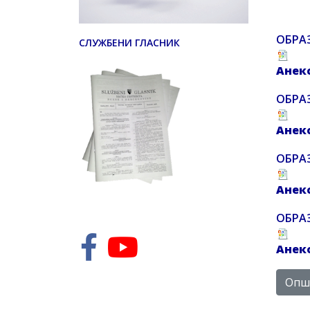
OБРАЗ
СЛУЖБЕНИ ГЛАСНИК
Aнек
OБРАЗ
Aнекс
OБРАЗ
Aнекс
ОБРАЗ
Aнекс
Опши