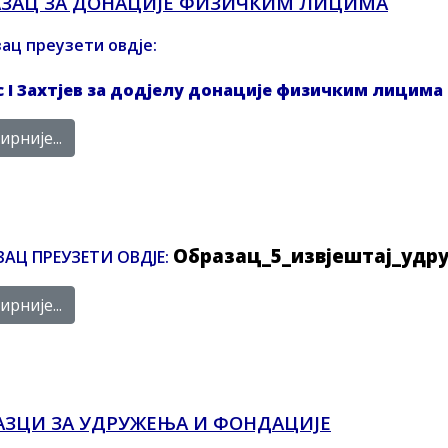
АЗАЦ ЗА ДОНАЦИЈЕ ФИЗИЧКИМ ЛИЦИМА
ац преузети овдје:
 I Захтјев за додјелу донације физичким лицима
рније...
Образац_5_извјештај_удр
АЦ ПРЕУЗЕТИ ОВДЈЕ:
рније...
АЗЦИ ЗА УДРУЖЕЊА И ФОНДАЦИЈЕ