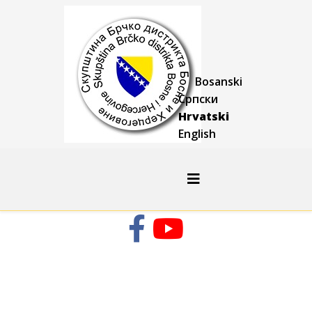
Bosanski
Српски
Hrvatski
English