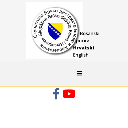
Bosanski
Српски
Hrvatski
English