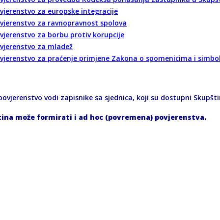
vjerenstvo za europske integracije
vjerenstvo za ravnopravnost spolova
vjerenstvo za borbu protiv korupcije
vjerenstvo za mladež
vjerenstvo za praćenje primjene Zakona o spomenicima i simbo
ovjerenstvo vodi zapisnike sa sjednica, koji su dostupni Skupštin
ina može formirati i ad hoc (povremena) povjerenstva.