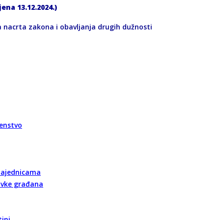
jena 13
.12.2024.
)
a nacrta zakona i obavljanja drugih dužnosti
renstvo
 zajednicama
tavke građana
ini