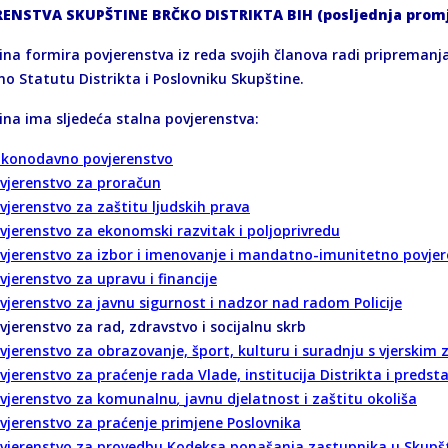
RENSTVA SKUPŠTINE BRČKO DISTRIKTA BIH (posljednja prom
ina formira povjerenstva iz reda svojih članova radi pripremanj
no Statutu Distrikta i Poslovniku Skupštine.
ina ima sljedeća stalna povjerenstva:
konodavno povjerenstvo
vjerenstvo za proračun
vjerenstvo za zaštitu ljudskih prava
vjerenstvo za ekonomski razvitak i poljoprivredu
vjerenstvo za izbor i imenovanje i mandatno-imunitetno povje
vjerenstvo za upravu i financije
vjerenstvo za javnu sigurnost i nadzor nad radom Policije
vjerenstvo za rad, zdravstvo i socijalnu skrb
vjerenstvo za obrazovanje, šport, kulturu i suradnju s vjerskim
vjerenstvo za praćenje rada Vlade, institucija Distrikta i preds
vjerenstvo za komunalnu
,
javnu djelatnost i zaštitu okoliša
vjerenstvo za praćenje primjene Poslovnika
vjerenstvo za provedbu Kodeksa ponašanja zastupnika u Skupšt