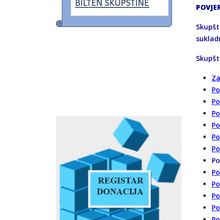
POVJE
Skupšt
suklad
Skupšt
Za
Po
Po
Po
Po
Po
Po
Po
Po
Po
Po
Po
Po