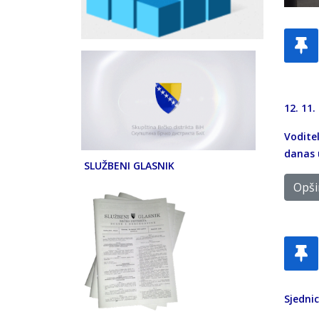
12. 11.
Voditel
danas 
SLUŽBENI GLASNIK
Opšir
Sjedni