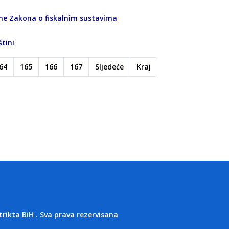
une Zakona o fiskalnim sustavima
tini
64
165
166
167
Sljedeće
Kraj
kta BiH . Sva prava rezervisana