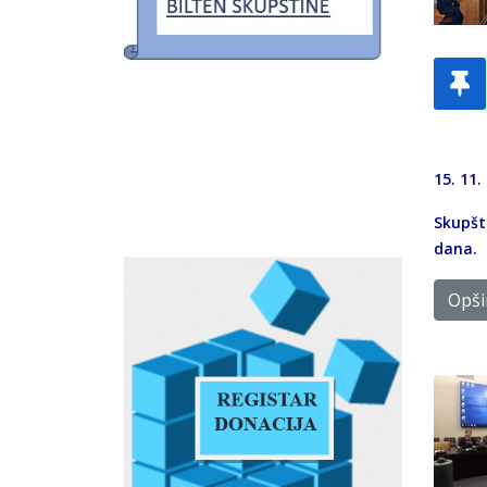
15. 11.
Skupšti
dana.
Opšir