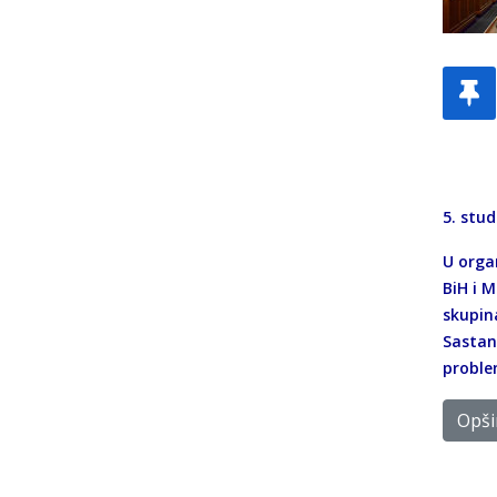
5. stud
U orga
BiH i 
skupin
Sastana
proble
Opšir