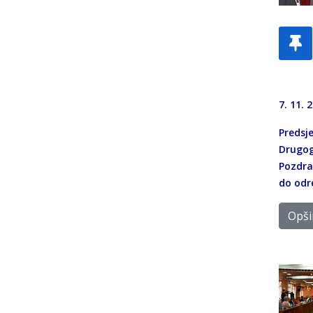
7. 11. 
Predsj
Drugog
Pozdra
do odre
Opšir