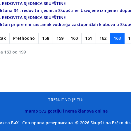
. REDOVITA SJEDNICA SKUPŠTINE
ržana 34 . redovita sjednica Skupštine. Usvojene izmjene i dop
. REDOVITA SJEDNICA SKUPŠTINE
ržan pripremni sastanak voditelja zastupničkih klubova u Skupš
tak
Prethodno
158
159
160
161
162
163
1
ca 163 od 199
TRENUTNO JE TU:
Imamo 572 gostiju i nema članova online
та БиХ . Сва права резервисана. © 2026 Skupština Brčko distri