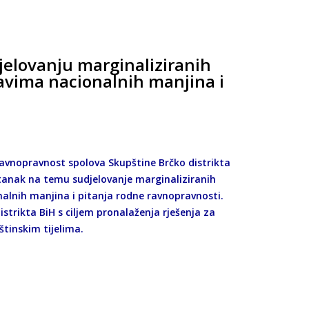
jelovanju marginaliziranih
avima nacionalnih manjina i
 ravnopravnost spolova Skupštine Brčko distrikta
astanak na temu sudjelovanje marginaliziranih
nalnih manjina i pitanja rodne ravnopravnosti.
strikta BiH s ciljem pronalaženja rješenja za
tinskim tijelima.