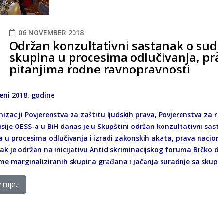
06 NOVEMBER 2018
Održan konzultativni sastanak o sud
skupina u procesima odlučivanja, pr
pitanjima rodne ravnopravnosti
eni 2018. godine
nizaciji Povjerenstva za zaštitu ljudskih prava, Povjerenstva za
Misije OESS-a u BiH danas je u Skupštini održan konzultativni s
a u procesima odlučivanja i izradi zakonskih akata, prava nacio
k je održan na inicijativu Antidiskriminacijskog foruma Brčko di
me marginaliziranih skupina građana i jačanja suradnje sa skupš
nije...