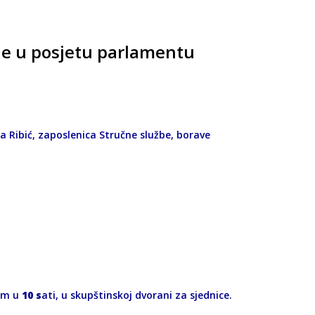
ne u posjetu parlamentu
ma Ribić, zaposlenica Stručne službe, borave
om u
10 s
ati, u skupštinskoj dvorani za sjednice.