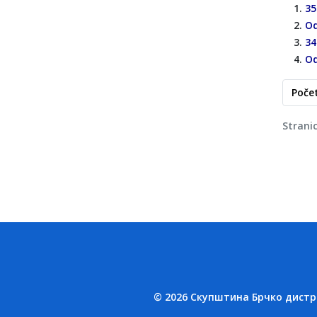
35
Od
34
Od
Poče
Strani
© 2026 Скупштина Брчко дистрик