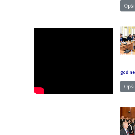
Opšir
godine 
Opšir