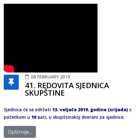
08 FEBRUARY 2019
41. REDOVITA SJEDNICA
SKUPŠTINE
Sjednica će se održati
13. veljače 2019. godine (srijeda)
s
početkom u
10 s
ati, u skupštinskoj dvorani za sjednice.
Opširnije...