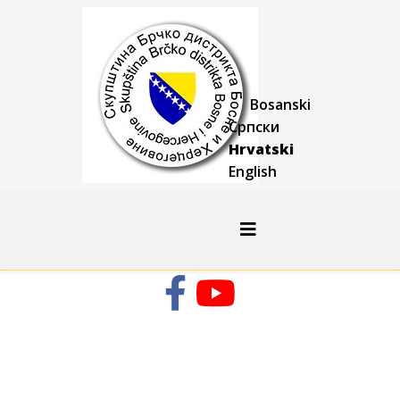
Bosanski
Српски
Hrvatski
English