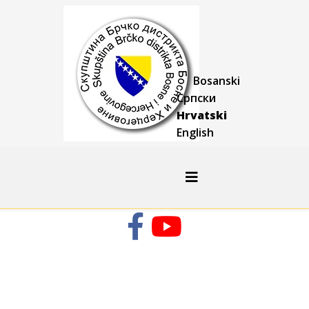
Bosanski
Српски
Hrvatski
English