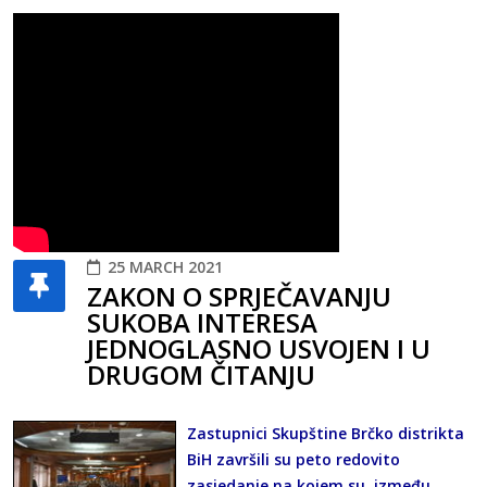
25 MARCH 2021
ZAKON O SPRJEČAVANJU
SUKOBA INTERESA
JEDNOGLASNO USVOJEN I U
DRUGOM ČITANJU
Zastupnici Skupštine Brčko distrikta
BiH završili su peto redovito
zasjedanje na kojem su, između