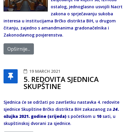
ostalog, jednoglasno usvojili Nacrt
zakona o sprječavanju sukoba
interesa u institucijama Brčko distrikta BiH, u drugom
čitanju, zajedno s amandmanima gradonačelnika i
Zakonodavnog povjerenstva.
Opširnije...
19 MARCH 2021
5. REDOVITA SJEDNICA
SKUPŠTINE
Sjednica će se održati po završetku nastavka 4. redovite
sjednice Skupštine Brčko distrikta BiH zakazanog za
24
.
ožujka 2021. godine (srijeda)
s početkom u
10
sati, u
skupštinskoj dvorani za sjednice.