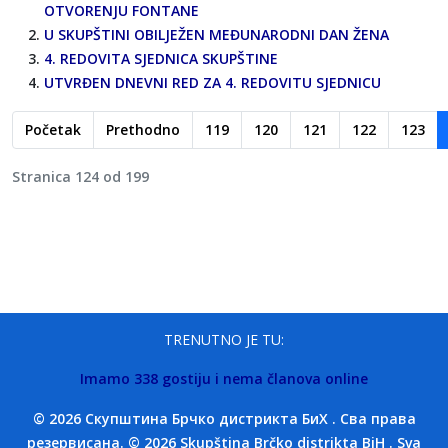
OTVORENJU FONTANE
U SKUPŠTINI OBILJEŽEN MEĐUNARODNI DAN ŽENA
4. REDOVITA SJEDNICA SKUPŠTINE
UTVRĐEN DNEVNI RED ZA 4. REDOVITU SJEDNICU
Početak
Prethodno
119
120
121
122
123
Stranica 124 od 199
TRENUTNO JE TU:
Imamo 338 gostiju i nema članova online
© 2026 Скупштина Брчко дистрикта БиХ . Сва права
резервисана. © 2026 Skupština Brčko distrikta BiH . Sva