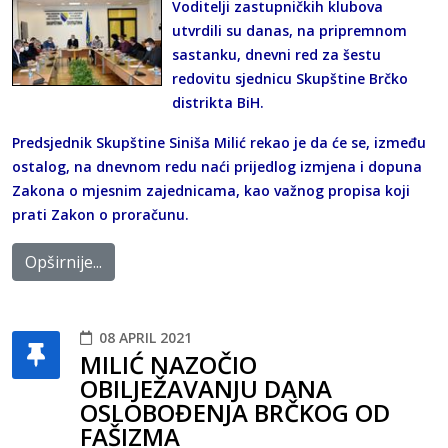
Voditelji zastupničkih klubova
utvrdili su danas, na pripremnom
sastanku, dnevni red za šestu
redovitu sjednicu Skupštine Brčko
distrikta BiH.
Predsjednik Skupštine Siniša Milić rekao je da će se, između
ostalog, na dnevnom redu naći prijedlog izmjena i dopuna
Zakona o mjesnim zajednicama, kao važnog propisa koji
prati Zakon o proračunu.
Opširnije...
08 APRIL 2021
MILIĆ NAZOČIO
OBILJEŽAVANJU DANA
OSLOBOĐENJA BRČKOG OD
FAŠIZMA