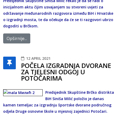
Predsjednik Skupštine Siniša Milić rekao je da se radi o
inicijalnom aktu čijim usvajanjem su stvoreni uvjeti za
održavanje međunarodnih razgovora između BiH i Hrvatske
o izgradnji mosta, te da očekuje da će se ti razgovori ubrzo
dogoditi u Brčkom.
Opširnije...
12 APRIL 2021
POČELA IZGRADNJA DVORANE
ZA TJELESNI ODGOJ U
POTOČARIMA
Predsjednik Skupštine Brčko distrikta
BiH Siniša Milić položio je danas
kamen temeljac za izgradnju športske dvorane područnog
odjela Druge osnovne škole u mjesnoj zajednici Potočari.