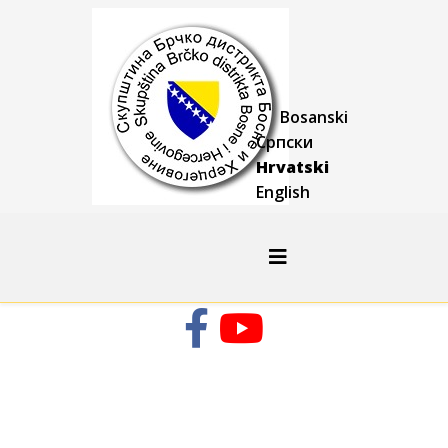
Bosanski
Српски
Hrvatski
English