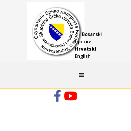
Bosanski
Српски
Hrvatski
English