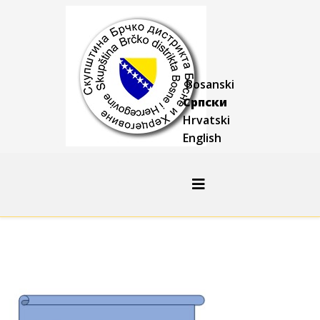
Bosanski
Српски
Hrvatski
English