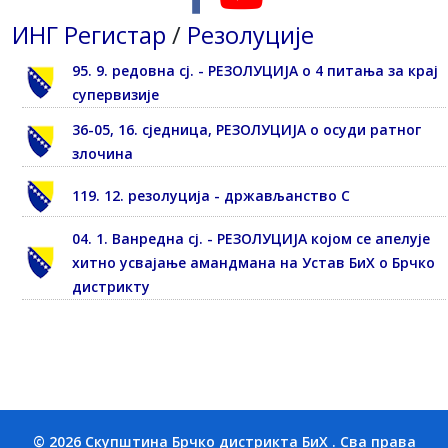
ИНГ Регистар
/
Резолуције
95. 9. редовна сј. - РЕЗОЛУЦИЈА о 4 питања за крај
супервизије
36-05, 16. сједница, РЕЗОЛУЦИЈА о осуди ратног
злочина
119. 12. резолуција - држављанство С
04. 1. Ванредна сј. - РЕЗОЛУЦИЈА којом се апелује
хитно усвајање амандмана на Устав БиХ о Брчко
дистрикту
© 2026 Скупштина Брчко дистрикта БиХ . Сва права