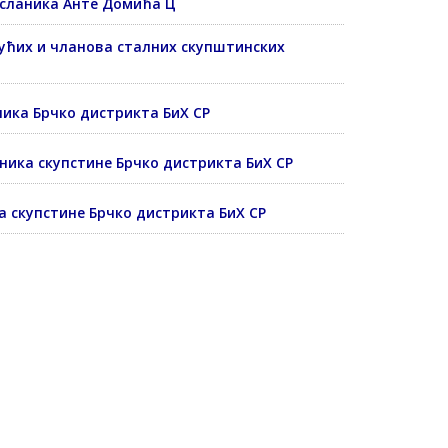
посланика Анте Домића Ц
јућих и чланова сталних скупштинских
ника Брчко дистрикта БиХ СР
ника скупстине Брчко дистрикта БиХ СР
а скупстине Брчко дистрикта БиХ СР