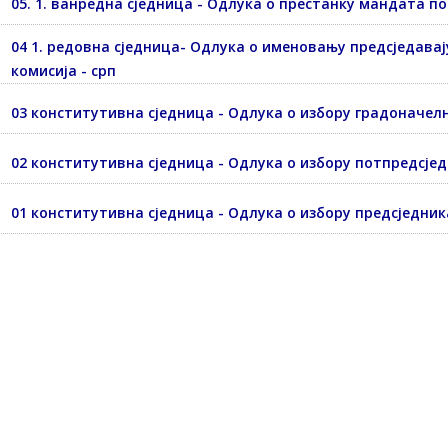
05. 1. ванредна сједница - Одлука о престанку мандата 
04 1. редовна сједница- Одлука о именовању предсједава
комисија - срп
03 конститутивна сједница - Одлука о избору градоначел
02 конститутивна сједница - Одлука о избору потпредсјед
01 конститутивна сједница - Одлука о избору предсједник