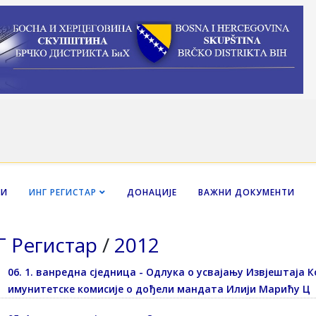
НИ
ИНГ РЕГИСТАР
ДОНАЦИЈЕ
ВАЖНИ ДОКУМЕНТИ
 Регистар
/
2012
06. 1. ванредна сједница - Одлука о усвајању Извјештаја 
имунитетске комисије о дођели мандата Илији Марићу Ц