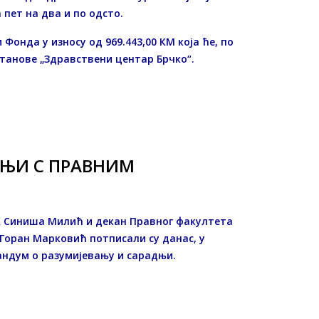
пет на два и по одсто.
Фонда у износу од 969.443,00 КМ која ће, по
станове „Здравствени центар Брчко“.
ЊИ С ПРАВНИМ
Х Синиша Милић и декан Правног факултета
Горан Марковић потписали су данас, у
ндум о разумијевању и сарадњи.