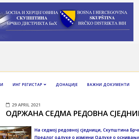
НИ
ИНГ РЕГИСТАР
ДОНАЦИЈЕ
ВАЖНИ ДОКУМЕНТИ
29 APRIL 2021
ОДРЖАНА СЕДМА РЕДОВНА СЈЕДНИ
На седмој редовној сједници, Скупштина Брч
Предлог одлуке о измјени Одлуке о оснивању