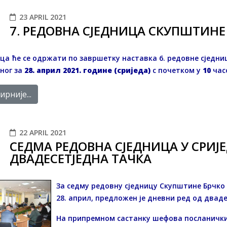
23 APRIL 2021
7. РЕДОВНA СЈЕДНИЦA СКУПШТИНЕ
ца ће се одржати по завршетку наставка 6. редовне сједн
ног за
28. април 2021. године (сриједа)
с почетком у
10
час
рније...
22 APRIL 2021
СЕДМА РЕДОВНА СЈЕДНИЦА У СРИЈ
ДВАДЕСЕТЈЕДНА ТАЧКА
За седму редовну сједницу Скупштине Брчко д
28. април, предложен је дневни ред од дваде
На припремном састанку шефова посланички