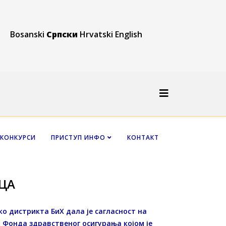
Bosanski
Српски
Hrvatski
English
КОНКУРСИ
ПРИСТУП ИНФО
КОНТАКТ
ЦА
ко дистрикта БиХ дала је сагласност на
 Фонда здравственог осигурања којом је