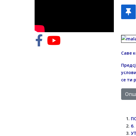
Саве к
Предсј
услови
се ти 
Опши
П
6
У