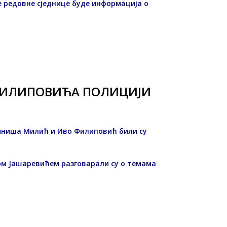
е редовне сједнице буде информација о
 ФИЛИПОВИЋА ПОЛИЦИЈИ
Синиша Милић и Иво Филиповић били су
ом Јашаревићем разговарали су о темама