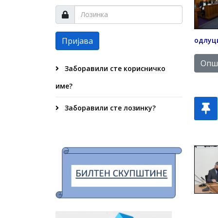
Пријава
одлуци
Опши
Заборавили сте корисничко
име?
Заборавили сте лозинку?