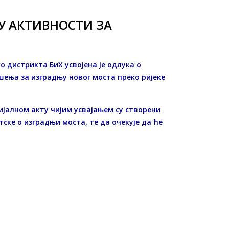
У АКТИВНОСТИ ЗА
о дистрикта БиХ усвојена је одлука о
ења за изградњу новог моста преко ријеке
ијалном акту чијим усвајањем су створени
ке о изградњи моста, те да очекује да ће