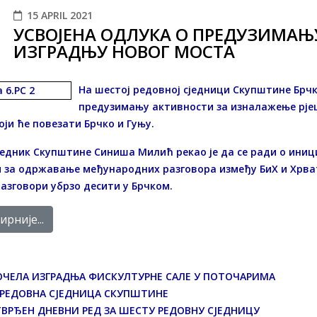
15 APRIL 2021
УСВОЈЕНА ОДЛУКА О ПРЕДУЗИМАЊ
ИЗГРАДЊУ НОВОГ МОСТА
На шестој редовној сједници Скупштине Брчк
предузимању активности за изналажење рјеш
оји ће повезати Брчко и Гуњу.
едник Скупштине Синиша Милић рекао је да се ради о иниц
 за одржавање међународних разговора између БиХ и Хрватс
разговори убрзо десити у Брчком.
рније...
ОЧЕЛА ИЗГРАДЊА ФИСКУЛТУРНЕ САЛЕ У ПОТОЧАРИМА
. РЕДОВНА СЈЕДНИЦА СКУПШТИНЕ
ТВРЂЕН ДНЕВНИ РЕД ЗА ШЕСТУ РЕДОВНУ СЈЕДНИЦУ