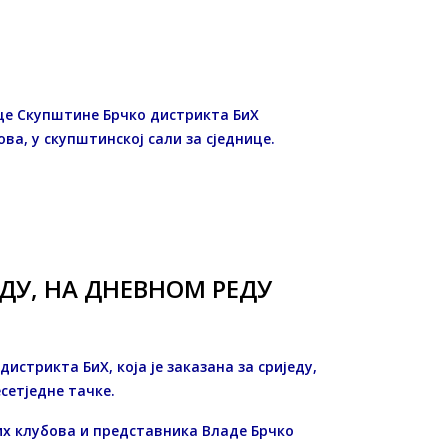
ице Скупштине Брчко дистрикта БиХ
ова, у скупштинској сали за сједнице.
ЕДУ, НА ДНЕВНОМ РЕДУ
истрикта БиХ, која је заказана за сриједу,
сетједне тачке.
х клубова и представника Владе Брчко