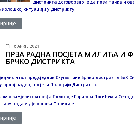
дистрикта договорено је да прва тачка и ов
иолошкој ситуацији у Дистрикту.
рније...
16 APRIL 2021
ПРВА РАДНА ПОСЈЕТА МИЛИЋА И
БРЧКО ДИСТРИКТА
једник и потпредсједник Скупштине Брчко дистрикта БиХ 
у првој радној посјети Полицији Дистрикта.
фом и замјеником шефа Полиције Гораном Писићем и Сенад
е тичу рада и дјеловања Полиције.
рније...