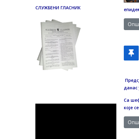
СЛУЖБЕНИ ГЛАСНИК
епидем
Опши
Предс
данас 
Са ше
које с
Опши