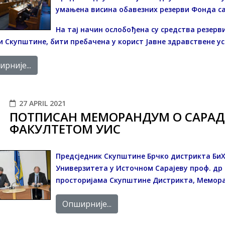
умањена висина обавезних резерви Фонда са 
На тај начин ослобођена су средства резерви 
 Скупштине, бити пребачена у корист Јавне здравствене у
рније...
27 APRIL 2021
ПОТПИСАН МЕМОРАНДУМ О САРАД
ФАКУЛТЕТОМ УИС
Предсједник Скупштине Брчко дистрикта Би
Универзитета у Источном Сарајеву проф. др 
просторијама Скупштине Дистрикта, Мемора
Опширније...