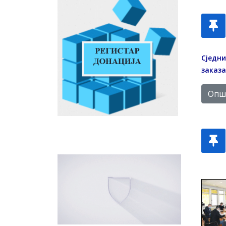
Сједни
заказа
Опши