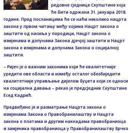
редовне сједнице Скупштине која
ће бити одржана 31. јануара 2018.
године. Пред посланицима ће се наћи неколико нацрта
закона у првом читању међу којима Нацрт закона о
заштити од насиља у породици, Нацрт закона о
измјенама и допунама Закона дјечјој заштити и Нацрт
закона о измјенама и допунама Закона о социјалној
заштити.
– Ријеч је о важним законима који ће квалитетније
уредити ове области и између осталог обезбиједити
квалитетније управљање дијелом буџета који се односи
на социјална давања – рекао је предсједник Скупштине
Есед Кадрић.
Предвиђено је и разматрање Нацрта закона о
измјенама Закона о Правобранилаштву и Нацрта
закона о платама и другим накнадама правобраниоца
и замјеника правобраниоца у Правобранилаштву Брчко