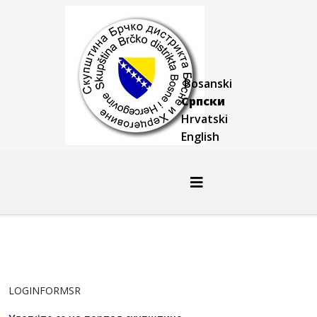
Bosanski
Српски
Hrvatski
English
LOGINFORMSR