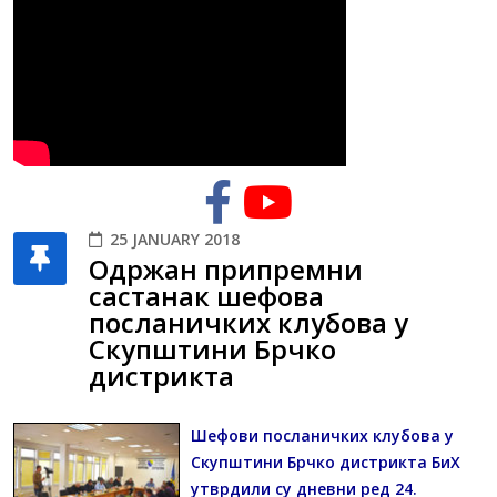
25 JANUARY 2018
Одржан припремни
састанак шефова
посланичких клубова у
Скупштини Брчко
дистрикта
Шефови посланичких клубова у
Скупштини Брчко дистрикта БиХ
утврдили су дневни ред 24.