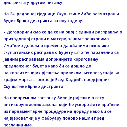
дистрикта у другом читању.
На 24. редовној сједници Скупштине биће разматран и
буџет Брчко дистрикта за ову годину.
– Договорили смо се да се на овој сједници расправља о
приходовној страни и материјалним трошковима.
Имаћемо довољно времена да обавимо неколико
скупштинских расправа о буџету што ће паралелно са
јавним расправама допринијети кориговању
предложеног буџета како би се дошло до
најквалитетнијих рјешења приликом његовог усвајања
крајем марта – рекао је Есед Кадрић, предсједник
Скупштине Брчко дистрикта.
На припремном састанку било је ријечи и о сету
антикорупционих закона који ће ускоро бити враћени
из парламентарне процедуре на дораду како би се
највјероватније у фебруару поново нашли пред
посланицима.