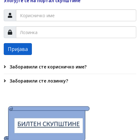
Улогујте се на портал скупштине
Пријава
Заборавили сте корисничко име?
Заборавили сте лозинку?