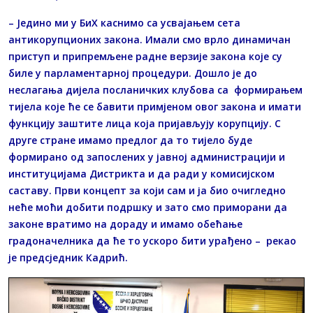
– Једино ми у БиХ каснимо са усвајањем сета
антикорупционих закона. Имали смо врло динамичан
приступ и припремљене радне верзије закона које су
биле у парламентарној процедури. Дошло је до
неслагања дијела посланичких клубова са формирањем
тијела које ће се бавити примјеном овог закона и имати
функцију заштите лица која пријављују корупцију. С
друге стране имамо предлог да то тијело буде
формирано од запослених у јавној администрацији и
институцијама Дистрикта и да ради у комисијском
саставу. Први концепт за који сам и ја био очигледно
неће моћи добити подршку и зато смо приморани да
законе вратимо на дораду и имамо обећање
градоначелника да ће то ускоро бити урађено – рекао
је предсједник Кадрић.