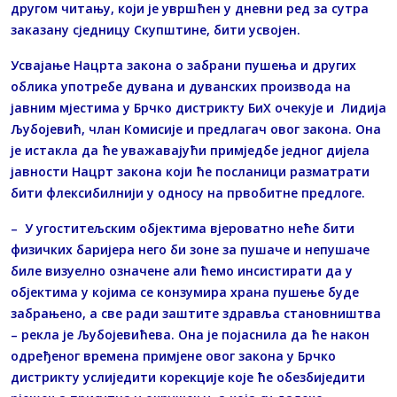
другом читању, који је увршћен у дневни ред за сутра
заказану сједницу Скупштине, бити усвојен.
Усвајање Нацрта закона о забрани пушења и других
облика употребе дувана и дуванских производа на
јавним мјестима у Брчко дистрикту БиХ очекује и Лидија
Љубојевић, члан Комисије и предлагач овог закона. Она
је истакла да ће уважавајући примједбе једног дијела
јавности Нацрт закона који ће посланици разматрати
бити флексибилнији у односу на првобитне предлоге.
– У угоститељским објектима вјероватно неће бити
физичких баријера него би зоне за пушаче и непушаче
биле визуелно означене али ћемо инсистирати да у
објектима у којима се конзумира храна пушење буде
забрањено, а све ради заштите здравља становништва
– рекла је Љубојевићева. Она је појаснила да ће након
одређеног времена примјене овог закона у Брчко
дистрикту услиједити корекције које ће обезбиједити