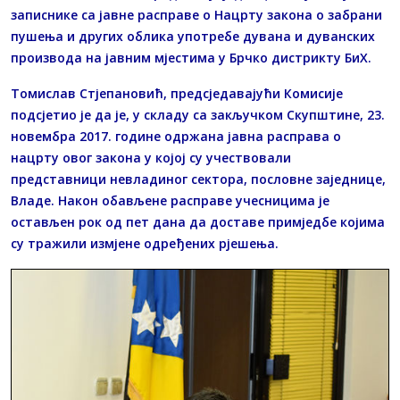
записнике са јавне расправе о Нацрту закона о забрани
пушења и других облика употребе дувана и дуванских
производа на јавним мјестима у Брчко дистрикту БиХ.
Томислав Стјепановић, предсједавајући Комисије
подсјетио је да је, у складу са закључком Скупштине, 23.
новембра 2017. године одржана јавна расправа о
нацрту овог закона у којој су учествовали
представници невладиног сектора, пословне заједнице,
Владе. Након обављене расправе учесницима је
остављен рок од пет дана да доставе примједбе којима
су тражили измјене одређених рјешења.