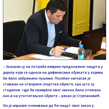
– Указали су на потребе измјене предложеног нацрта у
дијелу који се односи на дефинисање објеката у којима
би било забрањено пушење. Посебан нагласак је
стављен на отворене спортске објекте, као што су
стадиони гдје би примјена овог закона била отежана
као и на угоститељске објекте – рекао је Стјепановић.
Он је изразио очекивање да ће нацрт овог закон у