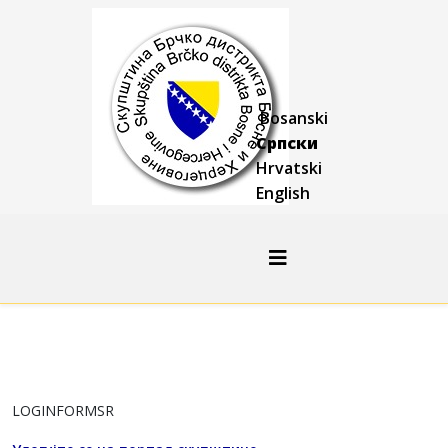
Bosanski
Српски
Hrvatski
English
LOGINFORMSR