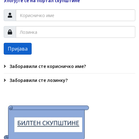
Улогујте се на портал скупштине
Пријава
Заборавили сте корисничко име?
Заборавили сте лозинку?