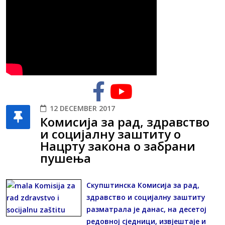
12 DECEMBER 2017
Комисија за рад, здравство
и социјалну заштиту о
Нацрту закона о забрани
пушења
Скупштинска Комисија за рад,
здравство и социјалну заштиту
разматрала је данас, на десетој
редовној сједници, извјештаје и