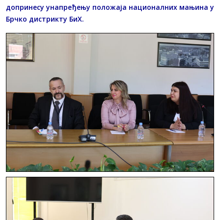
допринесу унапређењу положаја националних мањина у
Брчко дистрикту БиХ.