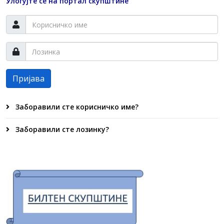
Улогујте се на портал скупштине
Пријава
Заборавили сте корисничко име?
Заборавили сте лозинку?