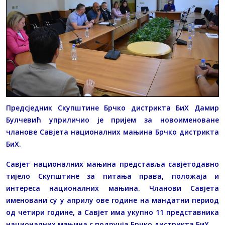
Предсједник Скупштине Брчко дистрикта БиХ Дамир
Булчевић уприличио је пријем за новоименоване
чланове Савјета националних мањина Брчко дистрикта
БиХ.
Савјет националних мањина представља савјетодавно
тијело Скупштине за питања права, положаја и
интереса националних мањина. Чланови Савјета
именовани су у априлу ове године на мандатни период
од четири године, а Савјет има укупно 11 представника
националних мањина с подручја Брчко дистрикта БиХ.