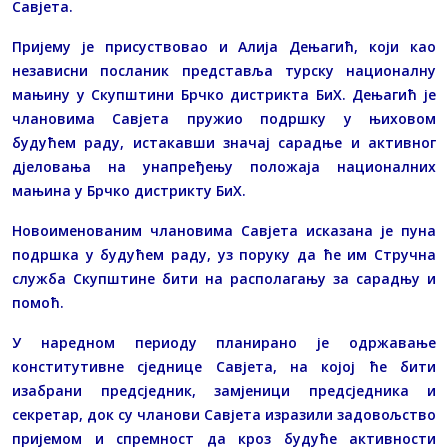
Савјета.
Пријему је присуствовао и Алија Дењагић, који као
независни посланик представља турску националну
мањину у Скупштини Брчко дистрикта БиХ. Дењагић је
члановима Савјета пружио подршку у њиховом
будућем раду, истакавши значај сарадње и активног
дјеловања на унапређењу положаја националних
мањина у Брчко дистрикту БиХ.
Новоименованим члановима Савјета исказана је пуна
подршка у будућем раду, уз поруку да ће им Стручна
служба Скупштине бити на располагању за сарадњу и
помоћ.
У наредном периоду планирано је одржавање
конститутивне сједнице Савјета, на којој ће бити
изабрани предсједник, замјеници предсједника и
секретар, док су чланови Савјета изразили задовољство
пријемом и спремност да кроз будуће активности