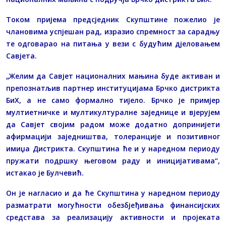
Током пријема предсједник Скупштине пожелио је
члановима успјешан рад, изразио спремност за сарадњу
те одговарао на питања у вези с будућим дјеловањем
Савјета.
„Желим да Савјет националних мањина буде активан и
препознатљив партнер институцијама Брчко дистрикта
БиХ, а не само формално тијело. Брчко је примјер
мултиетничке и мултикултуралне заједнице и вјерујем
да Савјет својим радом може додатно допринијети
афирмацији заједништва, толеранције и позитивног
имиџа Дистрикта. Скупштина ће и у наредном периоду
пружати подршку његовом раду и иницијативама“,
истакао је Булчевић.
Он је нагласио и да ће Скупштина у наредном периоду
разматрати могућности обезбјеђивања финансијских
средстава за реализацију активности и пројеката