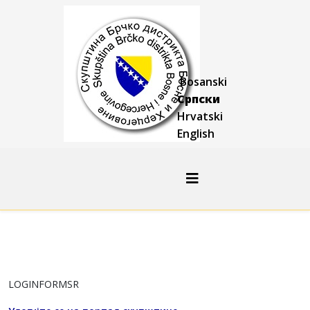
Bosanski
Српски
Hrvatski
English
LOGINFORMSR