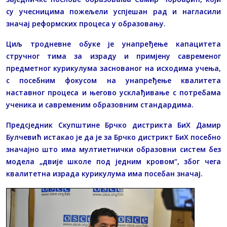
су учесницима пожељели успјешан рад и нагласили
значај реформских процеса у образовању.
Циљ тродневне обуке је унапређење капацитета
стручног тима за израду и примјену савременог
предметног курикулума заснованог на исходима учења,
с посебним фокусом на унапређење квалитета
наставног процеса и његово усклађивање с потребама
ученика и савременим образовним стандардима.
Предсједник Скупштине Брчко дистрикта БиХ Дамир
Булчевић истакао је да је за Брчко дистрикт БиХ посебно
значајно што има мултиетнички образовни систем без
модела „двије школе под једним кровом“, због чега
квалитетна израда курикулума има посебан значај.