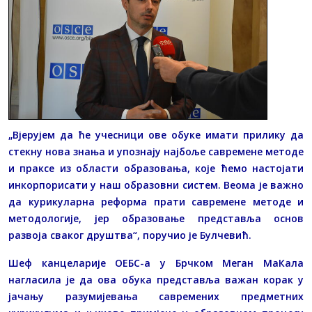
„Вјерујем да ће учесници ове обуке имати прилику да
стекну нова знања и упознају најбоље савремене методе
и праксе из области образовања, које ћемо настојати
инкорпорисати у наш образовни систем. Веома је важно
да курикуларна реформа прати савремене методе и
методологије, јер образовање представља основ
развоја сваког друштва“, поручио је Булчевић.
Шеф канцеларије ОЕБС-а у Брчком Меган МаКала
нагласила је да ова обука представља важан корак у
јачању разумијевања савремених предметних