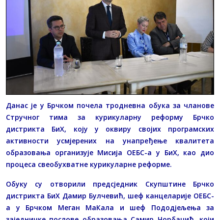
Данас је у Брчком почела тродневна обука за чланове
Стручног тима за курикуларну реформу Брчко
дистрикта БиХ, коју у оквиру својих програмских
активности усмјерених на унапређење квалитета
образовања организује Мисија ОЕБС-а у БиХ, као дио
процеса свеобухватне курикуларне реформе.
Обуку су отворили предсједник Скупштине Брчко
дистрикта БиХ Дамир Булчевић, шеф канцеларије ОЕБС-
а у Брчком Меган МаКала и шеф Пододјељења за
заједничке послове образовања Самир Чорбаџић, који