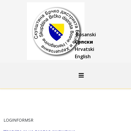
Bosanski
Српски
Hrvatski
English
LOGINFORMSR