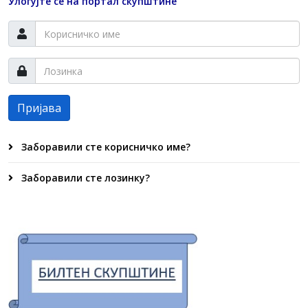
Улогујте се на портал скупштине
Пријава
Заборавили сте корисничко име?
Заборавили сте лозинку?