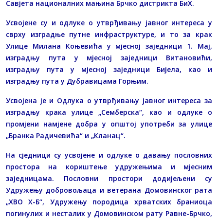
Савјета националних мањина Брчко дистрикта БиХ.
Усвојене су и одлуке о утврђивању јавног интереса у
сврху изградње путне инфраструктуре, и то за крак
Улице Милана Коњевића у мјесној заједници 1. Мај,
изградњу пута у мјесној заједници Витановићи,
изградњу пута у мјесној заједници Бијела, као и
изградњу пута у Дубравицама Горњим.
Усвојена је и Одлука о утврђивању јавног интереса за
изградњу крака улице „Семберска“, као и одлуке о
промјени намјене добра у општој употреби за улице
„Бранка Радичевића“ и „Кланац“.
На сједници су усвојене и одлуке о давању пословних
простора на кориштење удружењима и мјесним
заједницама. Пословни простори додијељени су
Удружењу добровољаца и ветерана Домовинског рата
„ХВО Х-Б“, Удружењу породица хрватских браниоца
погинулих и несталих у Домовинском рату Равне-Брчко,