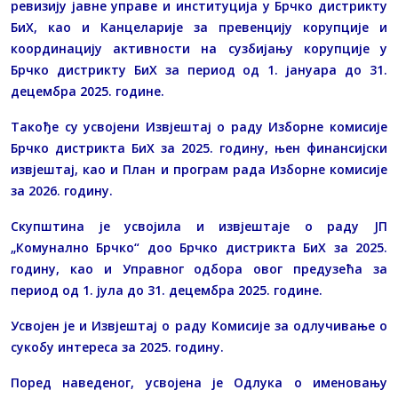
ревизију јавне управе и институција у Брчко дистрикту
БиХ, као и Канцеларије за превенцију корупције и
координацију активности на сузбијању корупције у
Брчко дистрикту БиХ за период од 1. јануара до 31.
децембра 2025. године.
Такође су усвојени Извјештај о раду Изборне комисије
Брчко дистрикта БиХ за 2025. годину, њен финансијски
извјештај, као и План и програм рада Изборне комисије
за 2026. годину.
Скупштина је усвојила и извјештаје о раду ЈП
„Комунално Брчко“ доо Брчко дистрикта БиХ за 2025.
годину, као и Управног одбора овог предузећа за
период од 1. јула до 31. децембра 2025. године.
Усвојен је и Извјештај о раду Комисије за одлучивање о
сукобу интереса за 2025. годину.
Поред наведеног, усвојена је Одлука о именовању