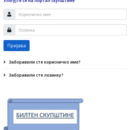
Улогујте се на портал скупштине
Пријава
Заборавили сте корисничко име?
Заборавили сте лозинку?