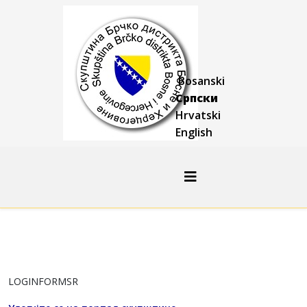
Bosanski
Српски
Hrvatski
English
LOGINFORMSR