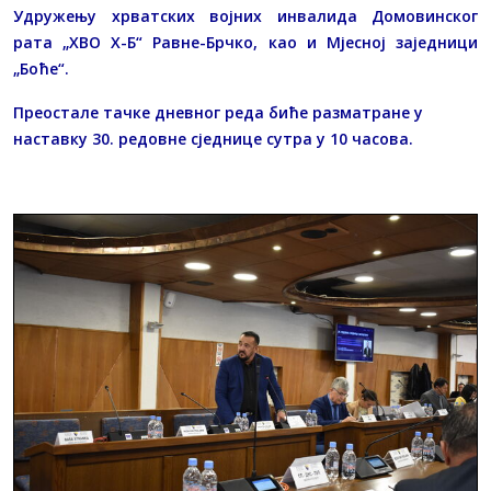
Удружењу хрватских војних инвалида Домовинског
рата „ХВО Х-Б“ Равне-Брчко, као и Мјесној заједници
„Боће“.
Преостале тачке дневног реда биће разматране у
наставку 30. редовне сједнице сутра у 10 часова.