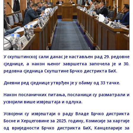
У скупштинској сали данас је настављен рад 29. редовне
сједнице, а након њеног завршетка започела је и 30.
редовна сједница Скупштине Брчко дистрикта БиХ.
Дневни ред сједнице утврђен је у обиму од 33 тачке.
Након посланичких питања, посланици су разматрали и
усвојили више извјештаја и одлука.
Усвојени су извјештаји о раду Владе Брчко дистрикта
Босне и Херцеговине за 2025. годину, Комисије за хартије
од вриједности Брчко дистрикта БиХ, Канцеларије за