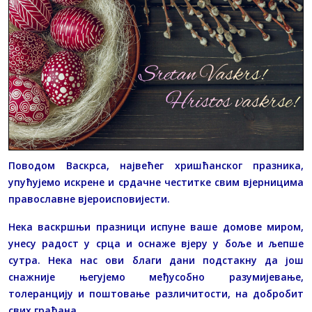
Поводом Васкрса, највећег хришћанског празника,
упућујемо искрене и срдачне честитке свим вјерницима
православне вјероисповијести.
Нека васкршњи празници испуне ваше домове миром,
унесу радост у срца и оснаже вјеру у боље и љепше
сутра. Нека нас ови благи дани подстакну да још
снажније његујемо међусобно разумијевање,
толеранцију и поштовање различитости, на добробит
свих грађана.