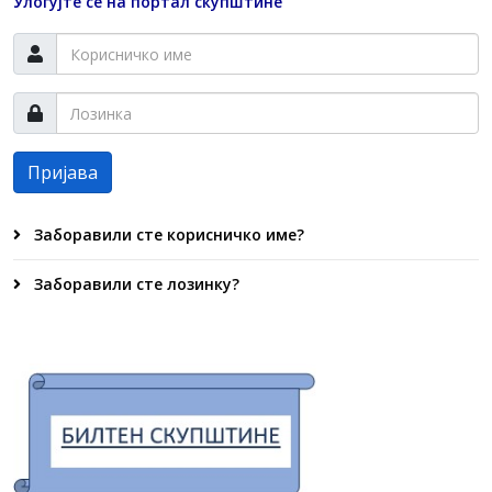
Улогујте се на портал скупштине
Пријава
Заборавили сте корисничко име?
Заборавили сте лозинку?