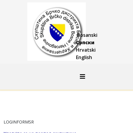
Bosanski
Српски
Hrvatski
English
LOGINFORMSR