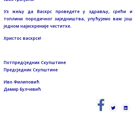
Уз жељу да Васкрс проведете у здрављу, срећи и
топлини породичног заједништва, упућујемо вам још
једном најискреније честитке.
Христос васкрсе!
Потпредсједник Скупштине
Предсједник Скупштине
Иво Филиповић
Дамир Булчевић