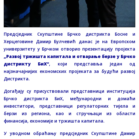
Предсједник Скупштине Брчко дистрикта Босне и
Херцеговине Дамир Булчевић данас је на Европском
универзитету у Брчком отворио презентацију пројекта
„Развој тржишта капитала и отварање берзе у Брчко
дистрикту БиХ“
, који представља један од
најзначајнијих економских пројеката за будући развој
Дистрикта.
Догађају су присуствовали представници институција
Брчко дистрикта БиХ, међународни и домаћи
инвеститори, представници регулаторних тијела и
берзи из региона, као и стручњаци из области
финансија, економије и тржишта капитала.
У уводном обраћању предсједник Скупштине Дамир