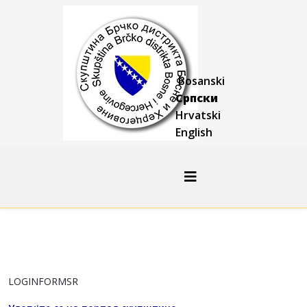
Bosanski
Српски
Hrvatski
English
LOGINFORMSR