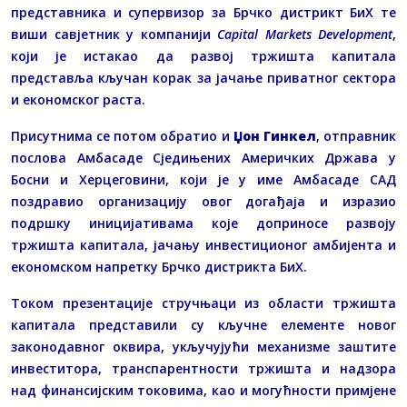
представника и супервизор за Брчко дистрикт БиХ те
виши савјетник у компанији
Capital Markets Development
,
који је истакао да развој тржишта капитала
представља кључан корак за јачање приватног сектора
и економског раста.
Присутнима се потом обратио и
Џон Гинкел
, отправник
послова Амбасаде Сједињених Америчких Држава у
Босни и Херцеговини, који је у име Амбасаде САД
поздравио организацију овог догађаја и изразио
подршку иницијативама које доприносе развоју
тржишта капитала, јачању инвестиционог амбијента и
економском напретку Брчко дистрикта БиХ.
Током презентације стручњаци из области тржишта
капитала представили су кључне елементе новог
законодавног оквира, укључујући механизме заштите
инвеститора, транспарентности тржишта и надзора
над финансијским токовима, као и могућности примјене