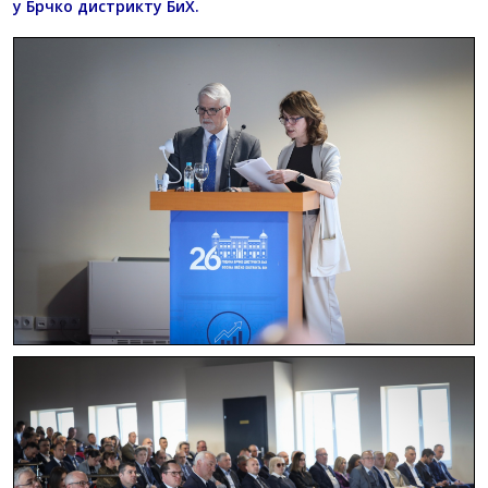
у Брчко дистрикту БиХ.