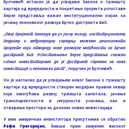
Булчевић истакао је да усвајање Закона о тржишту
хартија од вриједности и покретање пројекта успоставе
берзе представља важан институционални корак ка
јачању економског развоја Брчко дистрикта БиХ.
„
Овај пројекат показује да уз јасну визију, институционалну
подршку и међународну сарадњу можемо реализовати
пројекте који отварају нове развојне могућности за Брчко
дистрикт БиХ. Успостављање берзе представља снажан
сигнал инвеститорима да је Дистрикт спреман за нове
инвестиције и економски раст
“, поручио је Булчевић.
Он је нагласио да је усвајањем новог Закона о тржишту
хартија од вриједности створен модеран правни оквир
који омогућава развој тржишта капитала, јачање
транспарентности и сигурности улагања, као и
отварање простора за долазак нових инвестиција.
У име америчких инвеститора присутнима се обратио
Рафи Грегоријан
, бивши први замјеник високог