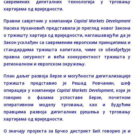
савремених дигиталних технологија у трговању
хартијама од вриједности.
Правни савјетник у компанији
Capital Markets Development
Насиха Нухановић представила је преглед новог Закона
о тржишту хартија од вриједности, наглашавајући да је
Закон усклађен са савременим европским принципима и
стандардима тржишта капитала, чиме се обезбјеђује
правна сигурност и већа конкурентност тржишта у
регионалном и европском окружењу.
План даљег развоја берзе и могућности дигитализације
тржишта представио је Решад Ровчанин, шеф
операција у компанији
Capital Markets Development
, који је
говорио о фазама успоставе берзе, почетном
оперативном моделу трговања, као и будућим
правцима развоја дигиталних рјешења у трговању
хартијама од вриједности.
О значају пројекта за Брчко дистрикт БиХ говорио је и