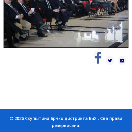
© 2026 Скупштина Брчко дистрикта БиХ . Сва права
резервисана.