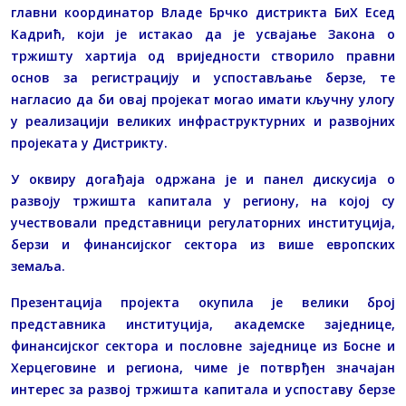
главни координатор Владе Брчко дистрикта БиХ Есед
Кадрић, који је истакао да је усвајање Закона о
тржишту хартија од вриједности створило правни
основ за регистрацију и успостављање берзе, те
нагласио да би овај пројекат могао имати кључну улогу
у реализацији великих инфраструктурних и развојних
пројеката у Дистрикту.
У оквиру догађаја одржана је и панел дискусија о
развоју тржишта капитала у региону, на којој су
учествовали представници регулаторних институција,
берзи и финансијског сектора из више европских
земаља.
Презентација пројекта окупила је велики број
представника институција, академске заједнице,
финансијског сектора и пословне заједнице из Босне и
Херцеговине и региона, чиме је потврђен значајан
интерес за развој тржишта капитала и успоставу берзе