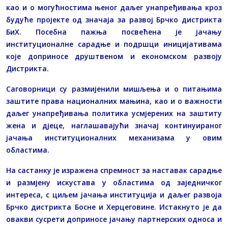
као и о могућностима њеног даљег унапређивања кроз
будуће пројекте од значаја за развој Брчко дистрикта
БиХ. Посебна пажња посвећена је јачању
институционалне сарадње и подршци иницијативама
које доприносе друштвеном и економском развоју
Дистрикта.
Саговорници су размијенили мишљења и о питањима
заштите права националних мањина, као и о важности
даљег унапређивања политика усмјерених на заштиту
жена и дјеце, наглашавајући значај континуираног
јачања институционалних механизама у овим
областима.
На састанку је изражена спремност за наставак сарадње
и размјену искустава у областима од заједничког
интереса, с циљем јачања институција и даљег развоја
Брчко дистрикта Босне и Херцеговине. Истакнуто је да
овакви сусрети доприносе јачању партнерских односа и