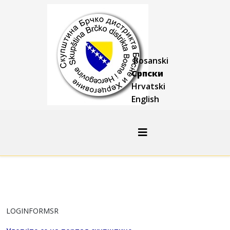
Bosanski
Српски
Hrvatski
English
LOGINFORMSR