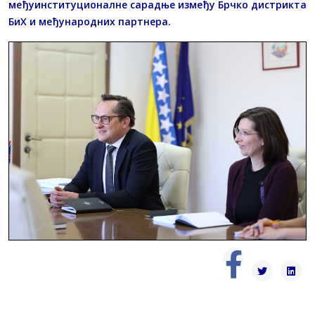
међуинституционалне сарадње између Брчко дистрикта
БиХ и међународних партнера.