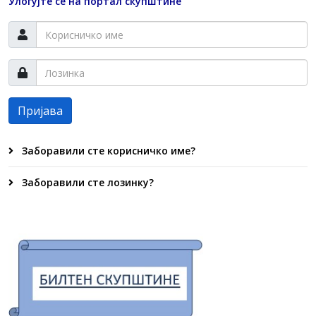
Улогујте се на портал скупштине
Пријава
Заборавили сте корисничко име?
Заборавили сте лозинку?