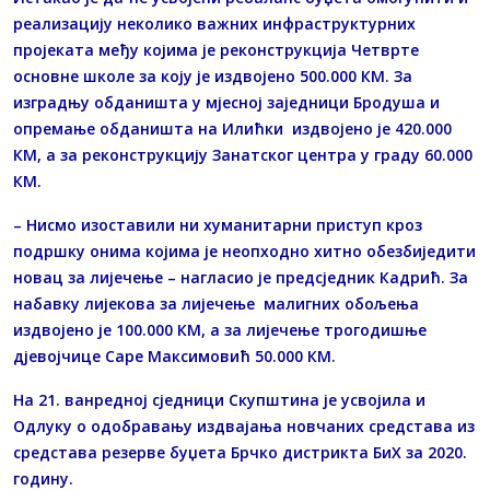
реализацију неколико важних инфраструктурних
пројеката међу којима је реконструкција Четврте
основне школе за коју је издвојено 500.000 КМ. За
изградњу обданишта у мјесној заједници Бродуша и
опремање обданишта на Илићки издвојено је 420.000
КМ, а за реконструкцију Занатског центра у граду 60.000
КМ.
– Нисмо изоставили ни хуманитарни приступ кроз
подршку онима којима је неопходно хитно обезбиједити
новац за лијечење – нагласио је предсједник Кадрић. За
набавку лијекова за лијечење малигних обољења
издвојено је 100.000 КМ, а за лијечење трогодишње
дјевојчице Саре Максимовић 50.000 КМ.
На 21. ванредној сједници Скупштина је усвојила и
Одлуку о одобравању издвајања новчаних средстава из
средстава резерве буџета Брчко дистрикта БиХ за 2020.
годину.