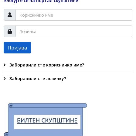
Улогујте се на портал скупштине
Пријава
Заборавили сте корисничко име?
Заборавили сте лозинку?