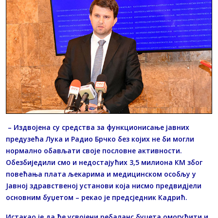
– Издвојена су средства за функционисање јавних
предузећа Лука и Радио Брчко без којих не би могли
нормално обављати своје пословне активности.
Обезбиједили смо и недостајућих 3,5 милиона КМ због
повећања плата љекарима и медицинском особљу у
Јавној здравственој установи која нисмо предвидјели
основним буџетом – рекао је предсједник Кадрић.
Истакао је да ће усвојени ребаланс буџета омогућити и