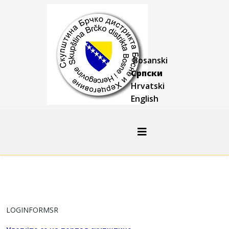
Bosanski
Српски
Hrvatski
English
LOGINFORMSR