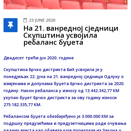
23 JUNE 2020
На 21. ванредној сједници
Скупштина усвојила
ребаланс буџета
Двадесет трећи јун 2020. године
Скупштина Брчко дистрикта БиХ усвојила је у
понедјељак 22. јуна на 21. ванредној сједници Одлуку о
измјенама и допунама буџета Брчко дистрикта за 2020.
годину. Након ребаланса у износу од 13.442.342,77 КМ
укупан буџет Брчко дистрикта за ову годину износи
275.182.335,77 КМ.
Ребалансом буџета обезбијеђено је 3.000.000 КМ за
подршку предузећима и предузетницима ради очувања
радних мјеста као обавеза које произлази из Закона о