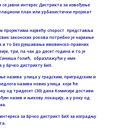
 се јавни интерес Дистрикта за извођење
егулациони план или урбанистички пројекат
им пројектима највећу спорост представља
вих законских рокова потребно је најмање
та и то без рјешавања имовинско-правних
е, три, па чак до десет година и то је
к Синиша Голић, образлажући у име
 у Брчко дистрикту БиХ.
ње назива улица у градским, приградским и
редлога назива нових улица који ће
ку од тридесет (30) дана Kомисији достави
ђен назив и њихову локацију, а у року од
ма.
 интереса за Брчко дистрикт БиХ за изградњу
та.