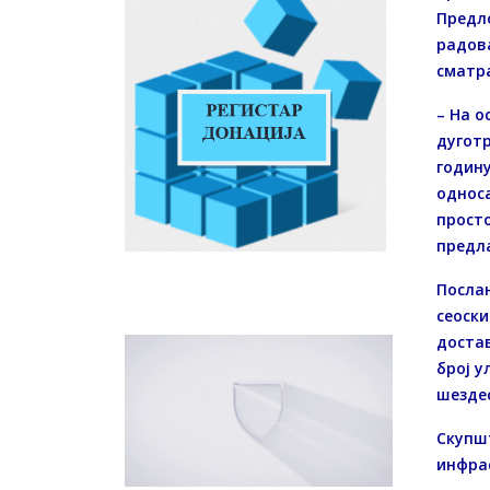
Предло
радова
сматр
– На о
дуготр
годину
односа
просто
предла
Послан
сеоски
достав
број у
шездес
Скупшт
инфрас