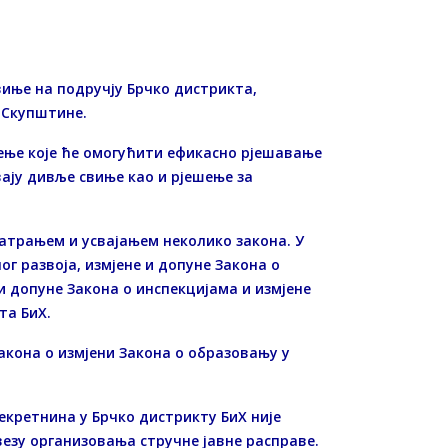
иње на подручју Брчко дистрикта,
у Скупштине.
ење које ће омогућити ефикасно рјешавање
ају дивље свиње као и рјешење за
матрањем и усвајањем неколико закона. У
г развоја, измјене и допуне Закона о
и допуне Закона о инспекцијама и измјене
та БиХ.
кона о измјени Закона о образовању у
екретнина у Брчко дистрикту БиХ није
езу организовања стручне јавне расправе.