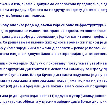
женим измјенама и допунама овог закона предвиђено је да
 или изградњу објеката на подручју за које су донесени р
а утврђеним тим планом.
снову анализе рада одјељења која се баве инфраструктурн
ајно рјешавање имовинско-правних односа. Уз поштовање с
 дана да се дође до реализације једног капиталног пројек
. Са рјешавањем имовинских односа временски период је двиј
р у коме заједнички можемо дјеловати – рекао је послани
гача измјене и допуне Закона о експропријацији некретнина
ици су усвојили Одлуку о покретању поступка за утврђива
м подручјима Дистрикта и именовали Kомисију за израду п
ити Скупштини. Влада Брчко дистрикта задужена је да у ро
лица у градским и приградским подручјима којима није утвр
ет (60) дана и број улица са локацијама у сеоским подручји
ина је донијела једанаест (11) одлука о утврђивању јавног
труктурних објеката у мјесним заједницама Брчко дистрик