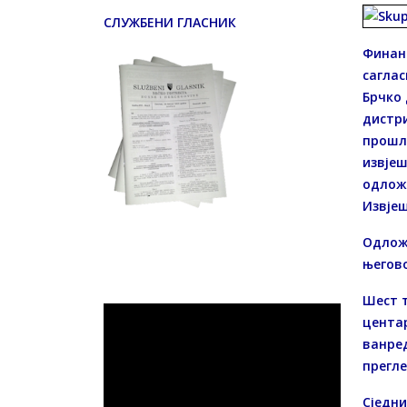
СЛУЖБЕНИ ГЛАСНИК
Финанс
саглас
Брчко 
дистри
прошл
извјеш
одложе
Извјеш
Одложе
његов
Шест т
центар
ванред
прегл
Сједни