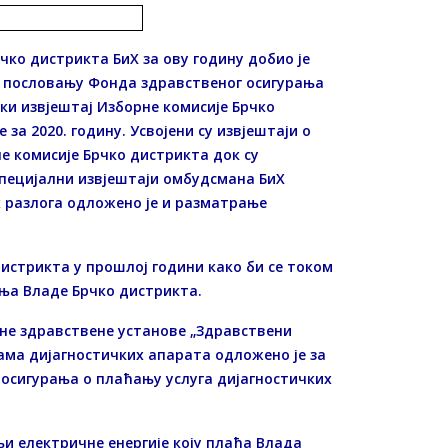
чко дистрикта БиХ за ову годину добио је
ом пословању Фонда здравственог осигурања
ски извјештај Изборне комисије Брчко
за 2020. годину. Усвојени су извјештаји о
 комисије Брчко дистрикта док су
специјални извјештаји омбудсмана БиХ
х разлога одложено је и разматрање
истрикта у прошлој години како би се током
ња Владе Брчко дистрикта.
вне здравствене установе „Здравствени
ама дијагностичких апарата одложено је за
осигурања о плаћању услуга дијагностичких
и електричне енергије коју плаћа Влада