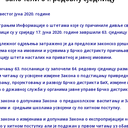
естог јуна 2020. године
трањем Информације о штетама које су причиниле дивље св
ици су у сриједу 17. јуна 2020. године завршили 63. сједниц
длежног одјељења затражено је да предложи законско рјеш
ма које на имовини и усјевима у Брчко дистрикту причињав
цију штета насталих на приватној и јавној имовини.
нчању 63. посланици су започели 64. редовну сједницу раз
 читању су усвојене измјене Закона о подстицању привредно
ању, пројектовању и развоју Брчко дистрикта БиХ, измјене 
 о државној служби у органима јавне управе Брчко дистрик
 закона о допунама Закона о предшколском васпитању и За
ним и средњим школама усвојени су по хитном поступку.
закона о измјенама и допунама Закона о експропријацији н
 у хитном поступку али је подржан у првом читању уз обав