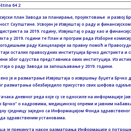
ијски план Завода за планирање, пројектовање и развој Бр
ност Скупштине. Усвојен је Извјештај о раду и финансијск
дистрикта за 2019. годину, Извјештај о раду као и финансиј
кта у 2019. години те План и програм рада Изборне комисије 
огодишњем раду Канцеларије за правну помоћ и Правосудне
таји осталих правосудних институција Брчко дистрикта и 
ни због одсуства представника ових институција. Из исти
таја о раду Завода за запошљавање у 2019. години.
но је и разматрање Извјештаја о извршењу буџета Брчко д
ог разматрања обезбиједило присуство свих шефова одјеље
ачака дневног реда које су се односиле на информације Ја
 Брчко“ о кадровима, медицинској опреми и јавним набавк
ну сједницу заједно са Информацијом Фонда здравственог 
еда здравственим установама.
ца је прекинута након разматрања Информације о потрошњ