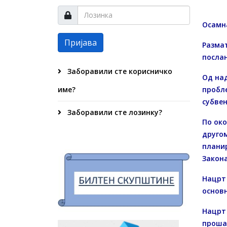
Осамна
Пријава
Разма
послан
Заборавили сте корисничко
Од на
име?
пробле
субвен
Заборавили сте лозинку?
По око
другом
планир
Закона
Нацрт
основ
Нацрт 
прошао