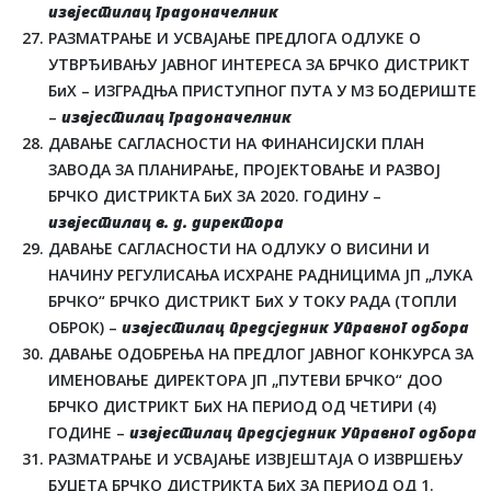
извјестилац градоначелник
РАЗМАТРАЊЕ И УСВАЈАЊЕ ПРЕДЛОГА ОДЛУКЕ О
УТВРЂИВАЊУ ЈАВНОГ ИНТЕРЕСА ЗА БРЧКО ДИСТРИКТ
БиХ – ИЗГРАДЊА ПРИСТУПНОГ ПУТА У МЗ БОДЕРИШТЕ
–
извјестилац градоначелник
ДАВАЊЕ САГЛАСНОСТИ НА ФИНАНСИЈСКИ ПЛАН
ЗАВОДА ЗА ПЛАНИРАЊЕ, ПРОЈЕКТОВАЊЕ И РАЗВОЈ
БРЧКО ДИСТРИКТА БиХ ЗА 2020. ГОДИНУ –
извјестилац в. д. директора
ДАВАЊЕ САГЛАСНОСТИ НА ОДЛУКУ О ВИСИНИ И
НАЧИНУ РЕГУЛИСАЊА ИСХРАНЕ РАДНИЦИМА ЈП „ЛУКА
БРЧКО“ БРЧКО ДИСТРИКТ БиХ У ТОКУ РАДА (ТОПЛИ
ОБРОК) –
извјестилац предсједник Управног одбора
ДАВАЊЕ ОДОБРЕЊА НА ПРЕДЛОГ ЈАВНОГ КОНКУРСА ЗА
ИМЕНОВАЊЕ ДИРЕКТОРА ЈП „ПУТЕВИ БРЧКО“ ДОО
БРЧКО ДИСТРИКТ БиХ НА ПЕРИОД ОД ЧЕТИРИ (4)
ГОДИНЕ –
извјестилац предсједник Управног одбора
РАЗМАТРАЊЕ И УСВАЈАЊЕ ИЗВЈЕШТАЈА О ИЗВРШЕЊУ
БУЏЕТА БРЧКО ДИСТРИКТА БиХ ЗА ПЕРИОД ОД 1.