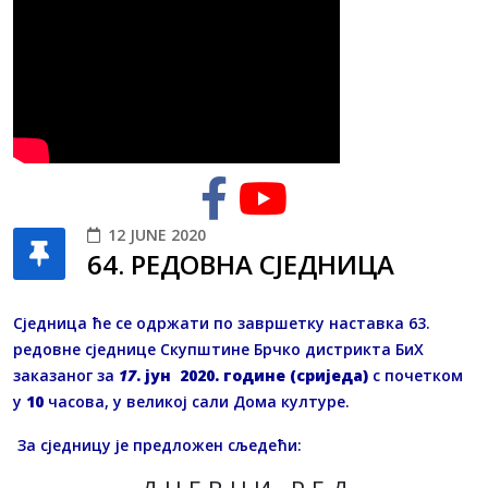
12 JUNE 2020
64. РЕДОВНA СЈЕДНИЦA
Сједница ће се одржати по завршетку наставка 63.
редовне сједнице Скупштине Брчко дистрикта БиХ
заказаног за
17
. јун 2020. године (сриједа)
с почетком
у
10
часова, у великој сали Дома културе.
За сједницу је предложен сљедећи: