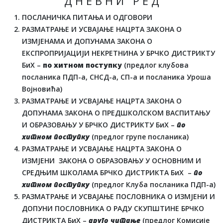
Д Н Е В Н И Р Е Д
ПОСЛАНИЧКА ПИТАЊА И ОДГОВОРИ
РАЗМАТРАЊЕ И УСВАЈАЊЕ НАЦРТА ЗАКОНА О
ИЗМЈЕНАМА И ДОПУНАМА ЗАКОНА О
ЕКСПРОПРИЈАЦИЈИ НЕКРЕТНИНА У БРЧКО ДИСТРИКТУ
БиХ –
по хитном поступку
(предлог клубова
посланика ПДП-а, СНСД-а, СП-а и посланика Уроша
Војновића)
РАЗМАТРАЊЕ И УСВАЈАЊЕ НАЦРТА ЗАКОНА О
ДОПУНАМА ЗАКОНА О ПРЕДШКОЛСКОМ ВАСПИТАЊУ
И ОБРАЗОВАЊУ У БРЧКО ДИСТРИКТУ БиХ –
по
хитном поступку
(предлог групе посланика)
РАЗМАТРАЊЕ И УСВАЈАЊЕ НАЦРТА ЗАКОНА О
ИЗМЈЕНИ ЗАКОНА О ОБРАЗОВАЊУ У ОСНОВНИМ И
СРЕДЊИМ ШКОЛАМА БРЧКО ДИСТРИКТА БиХ –
по
хитном поступку
(предлог Клуба посланика ПДП-а)
РАЗМАТРАЊЕ И УСВАЈАЊЕ ПОСЛОВНИКА О ИЗМЈЕНИ И
ДОПУНИ ПОСЛОВНИКА О РАДУ СКУПШТИНЕ БРЧКО
ДИСТРИКТА БиХ –
друго читање
(предлог Комисије