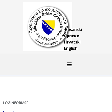
Bosanski
Српски
Hrvatski
English
LOGINFORMSR