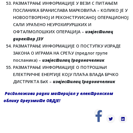
РАЗМАТРАЊЕ ИНФОРМАЦИЈЕ У ВЕЗИ С ПИТАЊЕМ
ПОСЛАНИКА БРАНИСЛАВА МАРКОВИЋА – КОЛИКО ЈЕ У
НОВООТВОРЕНОЈ И РЕКОНСТРУИСАНОЈ ОПЕРАЦИОНОЈ
САЛИ УРАЂЕНО НЕУРОХИРУРШКИХ И
ОФТАЛМОЛОШКИХ ОПЕРАЦИЈА –
извјестилац
директор ЈЗУ
РАЗМАТРАЊЕ ИНФОРМАЦИЈЕ О ПОСТУПКУ ИЗРАДЕ
ЗАКОНА О ИГРАМА НА СРЕЋУ (предлог групе
посланика) –
извјестилац градоначелник
РАЗМАТРАЊЕ ИНФОРМАЦИЈЕ О ПОТРОШЊИ
ЕЛЕКТРИЧНЕ ЕНЕРГИЈЕ КОЈУ ПЛАЋА ВЛАДА БРЧКО
ДИСТРИКТА БиХ –
извјестилац градоначелник
Расположиви радни материјал у електронском
облику преузмите
OВДЈЕ!