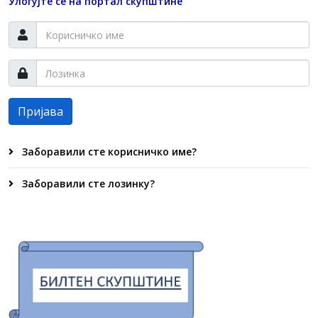
Улогујте се на портал скупштине
Пријава
Заборавили сте корисничко име?
Заборавили сте лозинку?