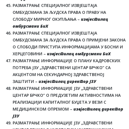
РАЗМАТРАЊЕ СПЕЦИЈАЛНОГ ИЗВЈЕШТАЈА
ОМБУДСМАНА ЗА ЉУДСКА ПРАВА О ПРАВУ НА
СЛОБОДУ МИРНОГ ОКУПЉАЊА –
извјестилац
омбудсмани БиХ
РАЗМАТРАЊЕ СПЕЦИЈАЛНОГ ИЗВЈЕШТАЈА
ОМБУДСМАНА ЗА ЉУДСКА ПРАВА О ПРИМЈЕНИ ЗАКОНА
О СЛОБОДИ ПРИСТУПА ИНФОРМАЦИЈАМА У БОСНИ И
ХЕРЦЕГОВИНИ –
извјестилац омбудсмани БиХ
РАЗМАТРАЊЕ ИНФОРМАЦИЈЕ О ПЛАНУ КАДРОВСКИХ
ПОТРЕБА ЈЗУ „ЗДРАВСТВЕНИ ЦЕНТАР БРЧКО“ СА
АКЦЕНТОМ НА СЕКУНДАРНОЈ ЗДРАВСТВЕНОЈ
ЗАШТИТИ –
извјестилац директор ЈЗУ
РАЗМАТРАЊЕ ИНФОРМАЦИЈЕ ЈЗУ „ЗДРАВСТВЕНИ
ЦЕНТАР БРЧКО“ О ПРЕДУЗЕТИМ АКТИВНОСТИМА НА
РЕАЛИЗАЦИЈИ КАПИТАЛНОГ БУЏЕТА У ВЕЗИ С
МЕДИЦИНСКОМ ОПРЕМОМ –
извјестилац директор
ЈЗУ
РАЗМАТРАЊЕ ИНФОРМАЦИЈЕ ЈЗУ „ЗДРАВСТВЕНИ