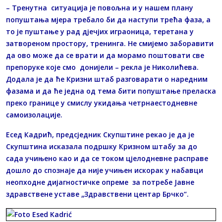
– Тренутна ситуација је повољна и у нашем плану
попуштања мјера требало би да наступи трећа фаза, а
то је пуштање у рад дјечјих играоница, теретана у
затвореном простору, тренинга. Не смијемо заборавити
да ово може да се врати и да морамо поштовати све
препоруке које смо донијели – рекла је Николићева.
Додала је да ће Кризни штаб разговарати о наредним
фазама и да ће једна од тема бити попуштање преласка
преко границе у смислу укидања четрнаестодневне
самоизолације.
Есед Кадрић, предсједник Скупштине рекао је да је
Скупштина исказала подршку Кризном штабу за до
сада учињено као и да се током цјелодневне расправе
дошло до спознаје да није учињен искорак у набавци
неопходне дијагностичке опреме за потребе Јавне
здравствене уставе „Здравствени центар Брчко“.