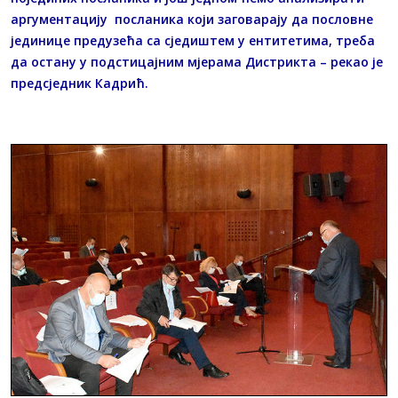
аргументацију посланика који заговарају да пословне
јединице предузећа са сједиштем у ентитетима, треба
да остану у подстицајним мјерама Дистрикта – рекао је
предсједник Кадрић.