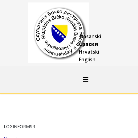
Bosanski
Српски
Hrvatski
English
LOGINFORMSR