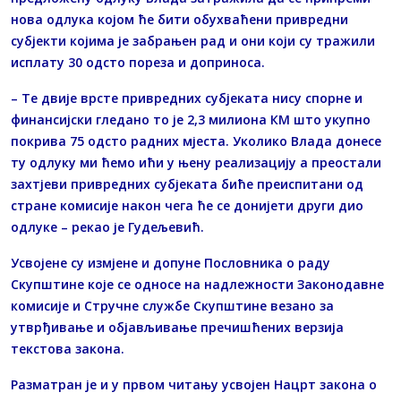
нова одлука којом ће бити обухваћени привредни
субјекти којима је забрањен рад и они који су тражили
исплату 30 одсто пореза и доприноса.
– Те двије врсте привредних субјеката нису спорне и
финансијски гледано то је 2,3 милиона КМ што укупно
покрива 75 одсто радних мјеста. Уколико Влада донесе
ту одлуку ми ћемо ићи у њену реализацију а преостали
захтјеви привредних субјеката биће преиспитани од
стране комисије након чега ће се донијети други дио
одлуке – рекао је Гудељевић.
Усвојене су измјене и допуне Пословника о раду
Скупштине које се односе на надлежности Законодавне
комисије и Стручне службе Скупштине везано за
утврђивање и објављивање пречишћених верзија
текстова закона.
Разматран је и у првом читању усвојен Нацрт закона о