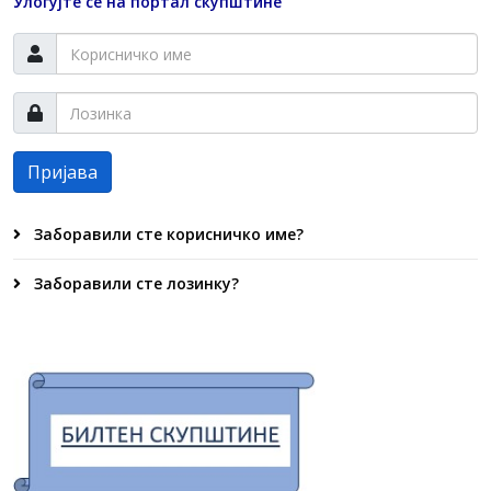
Улогујте се на портал скупштине
Пријава
Заборавили сте корисничко име?
Заборавили сте лозинку?