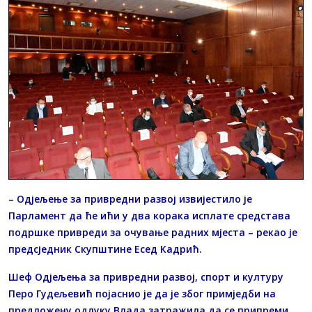
– Одјељење за привредни развој извијестило је
Парламент да ће ићи у два корака исплате средстава
подршке привреди за очување радних мјеста – рекао је
предсједник Скупштине Есед Кадрић.
Шеф Одјељења за привредни развој, спорт и културу
Перо Гудељевић појаснио је да је због примједби на
предложену одлуку Влада затражила да се припреми