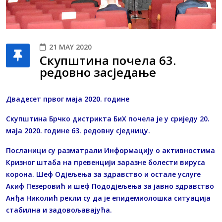
21 MAY 2020
Скупштина почела 63.
редовно засједање
Двадесет првог маја 2020. године
Скупштина Брчко дистрикта БиХ почела је у сриједу 20.
маја 2020. године 63. редовну сједницу.
Посланици су разматрали Информацију о активностима
Кризног штаба на превенцији заразне болести вируса
корона. Шеф Одјељења за здравство и остале услуге
Акиф Пезеровић и шеф Пододјељења за јавно здравство
Анђа Николић рекли су да је епидемиолошка ситуација
стабилна и задовољавајућа.