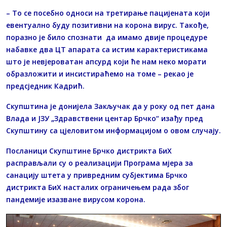
– То се посебно односи на третирање пацијената који
евентуално буду позитивни на корона вирус. Такође,
поразно је било спознати да имамо двије процедуре
набавке два ЦТ апарата са истим карактеристикама
што је невјероватан апсурд који ће нам неко морати
образложити и инсистираћемо на томе – рекао је
предсједник Кадрић.
Скупштина је донијела Закључак да у року од пет дана
Влада и ЈЗУ „Здравствени центар Брчко“ изађу пред
Скупштину са цјеловитом информацијом о овом случају.
Посланици Скупштине Брчко дистрикта БиХ
расправљали су о реализацији Програма мјера за
санацију штета у привредним субјектима Брчко
дистрикта БиХ насталих ограничењем рада због
пандемије изазване вирусом корона.