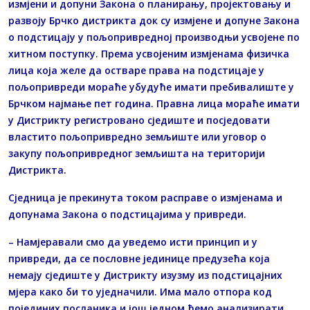
измјени и допуни Закона о планирању, пројектовању и
развоју Брчко дистрикта док су измјене и допуне Закона
о подстицају у пољопривредној производњи усвојене по
хитном поступку. Према усвојеним измјенама физичка
лица која желе да остваре права на подстицаје у
пољопривреди мораће убудуће имати пребивалиште у
Брчком најмање пет година. Правна лица мораће имати
у Дистрикту регистровано сједиште и посједовати
властито пољопривредно земљиште или уговор о
закупу пољопривредног земљишта на територији
Дистрикта.
Сједница је прекинута током расправе о измјенама и
допунама Закона о подстицајима у привреди.
– Намјеравали смо да уведемо исти принцип и у
привреди, да се пословне јединице предузећа која
немају сједиште у Дистрикту изузму из подстицајних
мјера како би то уједначили. Има мало отпора код
појединих посланика и још једном ћемо анализирати