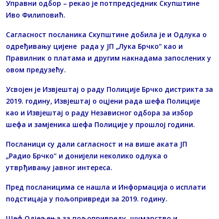
Управни одбор – рекао је потпредсједник Скупштине
Иво Филиповић.
Сагласност посланика Скупштине добила је и Одлука о
одређивању цијене рада у ЈП „Лука Брчко“ као и
Правилник о платама и другим накнадама запослених у
овом предузећу.
Усвојен је Извјештај о раду Полиције Брчко дистрикта за
2019. годину, Извјештај о оцјени рада шефа Полиције
као и Извјештај о раду Независног одбора за избор
шефа и замјеника шефа Полиције у прошлој години.
Посланици су дали сагласност и на више аката ЈП
„Радио Брчко“ и донијели неколико одлука о
утврђивању јавног интереса.
Пред посланицима се нашла и Информација о исплати
подстицаја у пољопривреди за 2019. годину.
Шеф Одјељења за пољопривреду, шумарство и