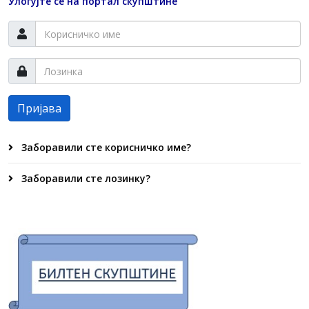
Улогујте се на портал скупштине
Пријава
Заборавили сте корисничко име?
Заборавили сте лозинку?