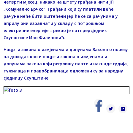
четврти мјесец, никако на штету грађана нити ЈП
„Комунално Брчко“. Грађани који су платили веће
рачуне неће бити оштећени јер ће се са рачунима у
априлу они изравнати у складу с потрошњом
електричне енергије – рекао је потпредсједник
Скупштине Иво Филиповић.
Нацрти закона о измјенама и допунама Закона о порезу
на доходак као и нацрти закона о измјенама и
допунама закона који регулишу плате и накнаде судија,
тужилаца и правобранилаца одложени су за наредну
сједницу Скупштине.