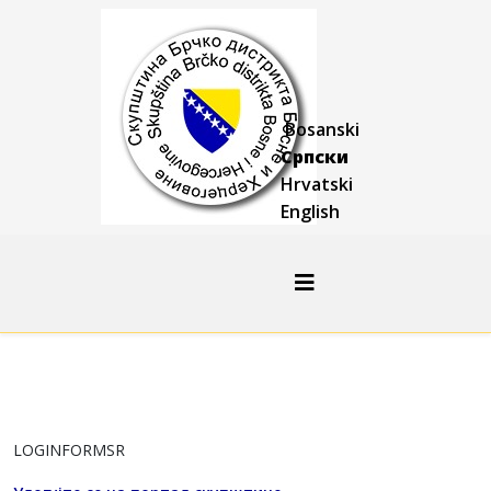
Bosanski
Српски
Hrvatski
English
LOGINFORMSR