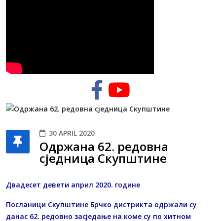
30 APRIL 2020
Одржана 62. редовна
сједница Скупштине
Двадесет девети април 2020. године
Посланици Скупштине Брчко дистрикта одржали су
данас 62. редовно засједање на коме су по хитном