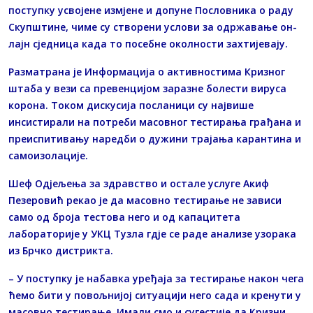
поступку усвојене измјене и допуне Пословника о раду
Скупштине, чиме су створени услови за одржавање он-
лајн сједница када то посебне околности захтијевају.
Разматрана је Информација о активностима Кризног
штаба у вези са превенцијом заразне болести вируса
корона. Током дискусија посланици су највише
инсистирали на потреби масовног тестирања грађана и
преиспитивању наредби о дужини трајања карантина и
самоизолације.
Шеф Одјељења за здравство и остале услуге Акиф
Пезеровић рекао је да масовно тестирање не зависи
само од броја тестова него и од капацитета
лабораторије у УКЦ Тузла гдје се раде анализе узорака
из Брчко дистрикта.
– У поступку је набавка уређаја за тестирање након чега
ћемо бити у повољнијој ситуацији него сада и кренути у
масовно тестирање. Имали смо и сугестије да Кризни