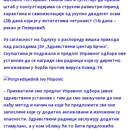
штаб у консултацијама са струком размотри период
карантина и самоизолације од укупно двадесет осам
(28) дана који је у ентитетима четрнаест (14) дана –
рекао је Пезеровић.
Уз сагласност на Одлуку о распореду вишка прихода
над расходима ЈЗУ „Здравствени центар Брчко“,
Скупштина је подржала и предлог Управног одбора ове
установе да се награде сви радници који су директно
ангажовани у борби против вируса Ковид-19.
– Прихватили смо предлог Управног одбора Јавне
здравствене установе с тим да смо закључили да они
нађу метод и начин на који ће предложити све оне
запослене који су додатно ангажовани и изложени су
опасности. Здравствени радници заслужују додатни
стимуланс, а у ком облику ће то бити предложиће