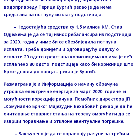
водопривреду Перица Бургић рекао је да нема
средстава за потпуну исплату подстицаја.
– Недостајућа средства су 1,5 милион КМ. Став
Одјељења је да се тај износ ребалансира из подстицаја
за 2020. годину чиме би се обезбиједила потпуна
исплата. Треба донијети и одговарајућу одлуку о
исплати 20 одсто средстава корисницима којима је већ
исплаћено 80 одсто подстицаја како би корисници што
брже дошли до новца – рекао је Бургић.
Разматрана је и Информација о начину обрачуна
утрошка електричне енергије за март 2020. године и
могућности корекције рачуна. Помоћник директора ЈП
„Комунално Брчко“ Мајезудин Вехабовић рекао је да ће
очитавање стварног стања на терену омогућити да се
изврши поравнање и отклоне евентуалне погрешке.
– Закључено је да се поравнају рачуни за трећи и