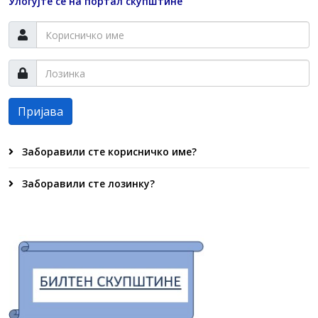
Улогујте се на портал скупштине
Пријава
Заборавили сте корисничко име?
Заборавили сте лозинку?