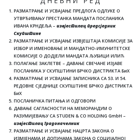
Д Н Е В Н И Р Е Д
РАЗМАТРАЊЕ И УСВАЈАЊЕ ПРЕДЛОГА ОДЛУКЕ О
УТВРЂИВАЊУ ПРЕСТАНКА МАНДАТА ПОСЛАНИКА
ИВАНА КРНДЕЉА –
извјестилац предсједник
Скупштине
РАЗМАТРАЊЕ И УСВАЈАЊЕ ИЗВЈЕШТАЈА КОМИСИЈЕ ЗА
ИЗБОР И ИМЕНОВАЊЕ И МАНДАТНО-ИМУНИТЕТСКЕ
КОМИСИЈЕ О ДОДЈЕЛИ МАНДАТА ЉУБИЦИ ИЛИЋ
ПОЛАГАЊЕ ЗАКЛЕТВЕ – ДАВАЊЕ СВЕЧАНЕ ИЗЈАВЕ
ПОСЛАНИКА У СКУПШТИНИ БРЧКО ДИСТРИКТА БиХ
РАЗМАТРАЊЕ И УСВАЈАЊЕ ЗАПИСНИКА СА 53. И 54.
РЕДОВНЕ СЈЕДНИЦЕ СКУПШТИНЕ БРЧКО ДИСТРИКТА
БиХ
ПОСЛАНИЧКА ПИТАЊА И ОДГОВОРИ
ДАВАЊЕ САГЛАСНОСТИ НА МЕМОРАНДУМ О
РАЗУМИЈЕВАЊУ СА STUDEN & CO HOLDING GmbH –
извјестилац градоначелник
РАЗМАТРАЊЕ И УСВАЈАЊЕ НАЦРТА ЗАКОНА О
ИЗМЈЕНАМА И ДОПУНАМА ЗАКОНА О СОЦИЈАЛНОЈ