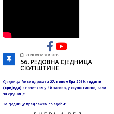
21 NOVEMBER 2019
56. РЕДОВНA СЈЕДНИЦA
СКУПШТИНЕ
Сједница ће се одржати
27
. новембра 2019. године
(сриједа)
с почетком у
10
часова, у скупштинској сали
за сједнице.
За сједницу предлажем сљедећи: