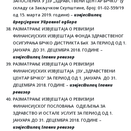
ЗАПОСЛЕНИХ У ЈЗУ „ЗДРАВСТВЕНИ ЦЕНТАР БРЧКО“ (у
складу са Закључком Скупштине, број: 01-02-559/19
од 15. марта 2019. године) –
извјестилац
предсједник Управног одбора
РАЗМАТРАЊЕ ИЗВЈЕШТАЈА О РЕВИЗИЈИ
ФИНАНСИЈСКИХ ИЗВЈЕШТАЈА ФОНДА ЗДРАВСТВЕНОГ
ОСИГУРАЊА БРЧКО ДИСТРИКТА БиХ ЗА ПЕРИОД ОД 1.
ЈАНУАРА ДО 31. ДЕЦЕМБРА 2018. ГОДИНЕ –
извјестилац главни ревизор
РАЗМАТРАЊЕ ИЗВЈЕШТАЈА О РЕВИЗИЈИ
ФИНАНСИЈСКИХ ИЗВЈЕШТАЈА ЈЗУ „ЗДРАВСТВЕНИ
ЦЕНТАР БРЧКО“ ЗА ПЕРИОД ОД 1. ЈАНУАРА ДО 31.
ДЕЦЕМБРА 2018. ГОДИНЕ –
извјестилац главни
ревизор
РАЗМАТРАЊЕ ИЗВЈЕШТАЈА О РЕВИЗИЈИ
ФИНАНСИЈСКОГ ПОСЛОВАЊА ОДЈЕЉЕЊА ЗА
ЗДРАВСТВО И ОСТАЛЕ УСЛУГЕ ЗА ПЕРИОД ОД 1.
ЈАНУАРА ДО 31. ДЕЦЕМБРА 2018. ГОДИНЕ –
извјестилац главни ревизор