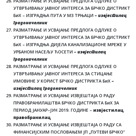
РАЗМАТРАЊЕ И УСВАЈАЊЕ ПРЕДЛОГА ОДЛУКЕ О
УТВРЂИВАЊУ ЈАВНОГ ИНТЕРЕСА ЗА БРЧКО ДИСТРИКТ
БиХ – ИЗГРАДЊА ПУТА У МЗ ТРЊАЦИ
– извјестилац
градоначелник
РАЗМАТРАЊЕ И УСВАЈАЊЕ ПРЕДЛОГА ОДЛУКЕ О
УТВРЂИВАЊУ ЈАВНОГ ИНТЕРЕСА ЗА БРЧКО ДИСТРИКТ
БиХ – ИЗГРАДЊА ДИЈЕЛА КАНАЛИЗАЦИОНЕ МРЕЖЕ У
УРБАНОМ НАСЕЉУ ЋОСЕТИ
– извјестилац
градоначелник
РАЗМАТРАЊЕ И УСВАЈАЊЕ ПРЕДЛОГА ОДЛУКЕ О
УТВРЂИВАЊУ ЈАВНОГ ИНТЕРЕСА ЗА СТИЦАЊЕ
ИМОВИНЕ У КОРИСТ БРЧКО ДИСТРИКТА БиХ
–
извјестилац градоначелник
РАЗМАТРАЊЕ И УСВАЈАЊЕ ИЗВЈЕШТАЈА О РАДУ
ПРАВОБРАНИЛАШТВА БРЧКО ДИСТРИКТА БиХ ЗА
ПЕРИОД ЈАНУАР–ЈУН 2019. ГОДИНЕ –
извјестилац
правобранилац
РАЗМАТРАЊЕ И УСВАЈАЊЕ ИЗВЈЕШТАЈА О РАДУ СА
ФИНАНСИЈСКИМ ПОСЛОВАЊЕМ ЈП „ПУТЕВИ БРЧКО“