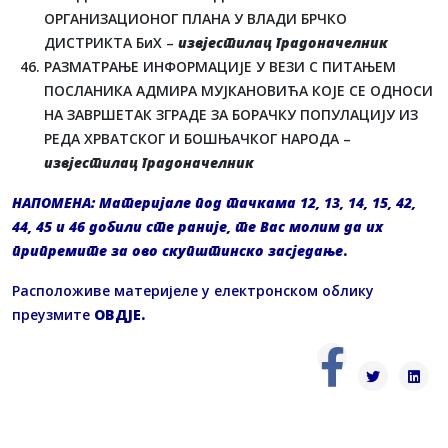
ОРГАНИЗАЦИОНОГ ПЛАНА У ВЛАДИ БРЧКО
ДИСТРИКТА БиХ –
извјестилац градоначелник
РАЗМАТРАЊЕ ИНФОРМАЦИЈЕ У ВЕЗИ С ПИТАЊЕМ
ПОСЛАНИКА АДМИРА МУЈКАНОВИЋА КОЈЕ СЕ ОДНОСИ
НА ЗАВРШЕТАК ЗГРАДЕ ЗА БОРАЧКУ ПОПУЛАЦИЈУ ИЗ
РЕДА ХРВАТСКОГ И БОШЊАЧКОГ НАРОДА –
извјестилац градоначелник
НАПОМЕНА:
Материјале под тачкама 12, 13, 14, 15, 42,
44, 45 и 46 добили сте раније, те Вас молим да их
припремите за ово скупштинско засједање
.
Расположиве материјеле у електронском облику
преузмите
ОВДЈЕ
.