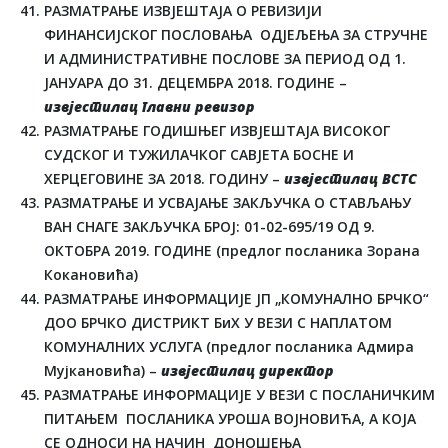
РАЗМАТРАЊЕ ИЗВЈЕШТАЈА О РЕВИЗИЈИ
ФИНАНСИЈСКОГ ПОСЛОВАЊА ОДЈЕЉЕЊА ЗА СТРУЧНЕ
И АДМИНИСТРАТИВНЕ ПОСЛОВЕ ЗА ПЕРИОД ОД 1.
ЈАНУАРА ДО 31. ДЕЦЕМБРА 2018. ГОДИНЕ –
извјестилац главни ревизор
РАЗМАТРАЊЕ ГОДИШЊЕГ ИЗВЈЕШТАЈА ВИСОКОГ
СУДСКОГ И ТУЖИЛАЧКОГ САВЈЕТА БОСНЕ И
ХЕРЦЕГОВИНЕ ЗА 2018. ГОДИНУ –
извјестилац ВСТС
РАЗМАТРАЊЕ И УСВАЈАЊЕ ЗАКЉУЧКА О СТАВЉАЊУ
ВАН СНАГЕ ЗАКЉУЧКА БРОЈ: 01-02-695/19 ОД 9.
ОКТОБРА 2019. ГОДИНЕ (предлог посланика Зорана
Кокановића)
РАЗМАТРАЊЕ ИНФОРМАЦИЈЕ ЈП „КОМУНАЛНО БРЧКО“
ДОО БРЧКО ДИСТРИКТ БиХ У ВЕЗИ С НАПЛАТОМ
КОМУНАЛНИХ УСЛУГА (предлог посланика Адмира
Мујкановића) –
извјестилац дирек
т
ор
РАЗМАТРАЊЕ ИНФОРМАЦИЈЕ У ВЕЗИ С ПОСЛАНИЧКИМ
ПИТАЊЕМ ПОСЛАНИКА УРОША ВОЈНОВИЋА, А КОЈА
СЕ ОДНОСИ НА НАЧИН ДОНОШЕЊА