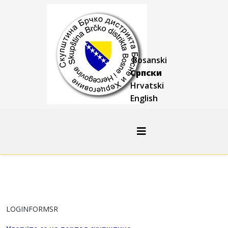
Bosanski
Српски
Hrvatski
English
LOGINFORMSR