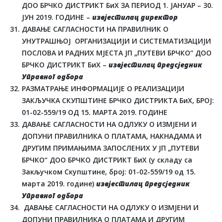
ДОО БРЧКО ДИСТРИКТ БиХ ЗА ПЕРИОД 1. ЈАНУАР – 30.
ЈУН 2019. ГОДИНЕ –
извјестилац директор
ДАВАЊЕ САГЛАСНОСТИ НА ПРАВИЛНИК О
УНУТРАШЊОЈ ОРГАНИЗАЦИЈИ И СИСТЕМАТИЗАЦИЈИ
ПОСЛОВА И РАДНИХ МЈЕСТА ЈП „ПУТЕВИ БРЧКО“ ДОО
БРЧКО ДИСТРИКТ БиХ –
извјестилац предсједник
Управног одбора
РАЗМАТРАЊЕ ИНФОРМАЦИЈЕ О РЕАЛИЗАЦИЈИ
ЗАКЉУЧКА СКУПШТИНЕ БРЧКО ДИСТРИКТА БиХ, БРОЈ:
01-02-559/19 ОД 15. МАРТА 2019. ГОДИНЕ
ДАВАЊЕ САГЛАСНОСТИ НА ОДЛУКУ О ИЗМЈЕНИ И
ДОПУНИ ПРАВИЛНИКА О ПЛАТАМА, НАКНАДАМА И
ДРУГИМ ПРИМАЊИМА ЗАПОСЛЕНИХ У ЈП „ПУТЕВИ
БРЧКО“ ДОО БРЧКО ДИСТРИКТ БиХ (у складу са
Закључком Скупштине, број: 01-02-559/19 од 15.
марта 2019. године)
извјестилац предсједник
Управног одбора
ДАВАЊЕ САГЛАСНОСТИ НА ОДЛУКУ О ИЗМЈЕНИ И
ДОПУНИ ПРАВИЛНИКА О ПЛАТАМА И ДРУГИМ