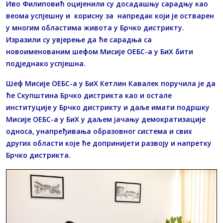
Иво Филиповић оцијенили су досадашњу сарадњу као
веома успјешну и корисну за напредак који је остварен
у многим областима живота у Брчко дистрикту.
Изразили су увјерење да ће сарадња са
новоименованим шефом Мисије ОЕБС-а у БиХ бити
подједнако успјешна.
Шеф Мисије ОЕБС-а у БиХ Кетлин Кавалек поручила је да
ће Скупштина Брчко дистрикта као и остале
институције у Брчко дистрикту и даље имати подршку
Мисије ОЕБС-а у БиХ у даљем јачању демократизације
односа, унапређивања образовног система и свих
других области које ће допринијети развоју и напретку
Брчко дистрикта.