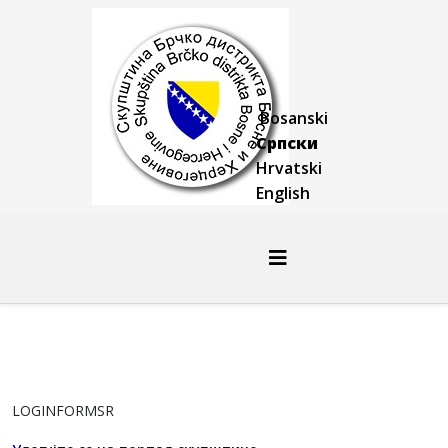
Bosanski
Српски
Hrvatski
English
LOGINFORMSR