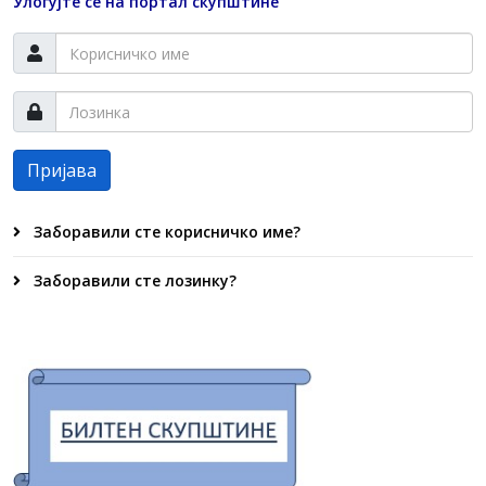
Улогујте се на портал скупштине
Пријава
Заборавили сте корисничко име?
Заборавили сте лозинку?