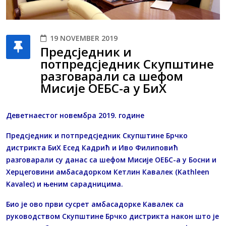
19 NOVEMBER 2019
Предсједник и
потпредсједник Скупштине
разговарали са шефом
Мисије ОЕБС-а у БиХ
Деветнаестог новембра 2019. године
Предсједник и потпредсједник Скупштине Брчко
дистрикта БиХ Есед Кадрић и Иво Филиповић
разговарали су данас са шефом Мисије ОЕБС-а у Босни и
Херцеговини амбасадорком Кетлин Кавалек (Kathleen
Kavalec) и њеним сарадницима.
Био је ово први сусрет амбасадорке Кавалек са
руководством Скупштине Брчко дистрикта након што је