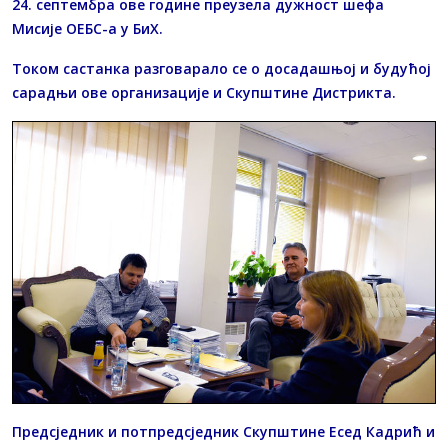
24. септембра ове године преузела дужност шефа
Мисије ОЕБС-а у БиХ.
Током састанка разговарало се о досадашњој и будућој
сарадњи ове организације и Скупштине Дистрикта.
Предсједник и потпредсједник Скупштине Есед Кадрић и